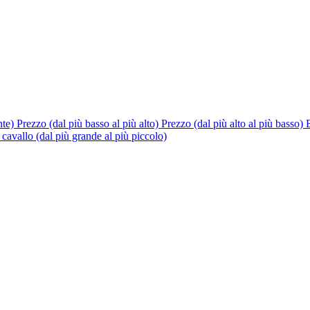
nte)
Prezzo (dal più basso al più alto)
Prezzo (dal più alto al più basso)
cavallo (dal più grande al più piccolo)