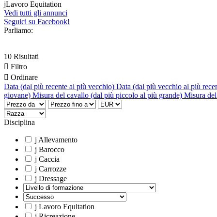
j
Lavoro Equitation
Vedi tutti gli annunci
Seguici su Facebook!
Parliamo:
10 Risultati

Filtro

Ordinare
Data (dal più recente al più vecchio)
Data (dal più vecchio al più rece
giovane)
Misura del cavallo (dal più piccolo al più grande)
Misura del 
Disciplina
j
Allevamento
j
Barocco
j
Caccia
j
Carrozze
j
Dressage
j
Lavoro Equitation
j
Ricreazione