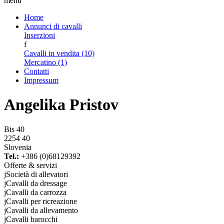
menu
Home
Annunci di cavalli
Inserzioni
f
Cavalli in vendita (10)
Mercatino (1)
Contatti
Impressum
Angelika Pristov
Bis 40
2254 40
Slovenia
Tel.:
+386 (0)68129392
Offerte & servizi
j
Società di allevatori
j
Cavalli da dressage
j
Cavalli da carrozza
j
Cavalli per ricreazione
j
Cavalli da allevamento
j
Cavalli barocchi