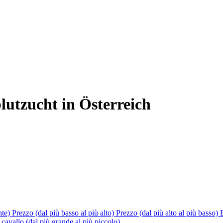
utzucht in Österreich
nte)
Prezzo (dal più basso al più alto)
Prezzo (dal più alto al più basso)
cavallo (dal più grande al più piccolo)