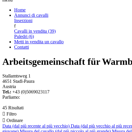
Home
Annunci di cavalli
Inserzioni
f
Cavalli in vendita (39)
Puledri (6)
Metti in vendita un cavallo
Contatti
Arbeitsgemeinschaft für Warmbl
Stallamtsweg 1
4651 Stadl-Paura
Austria
Tel.:
+43 (0)5069023117
Parliamo:
45 Risultati

Filtro

Ordinare
Data (dal più recente al più vecchio)
Data (dal più vecchio al più rece
giovane)
Misura del cavallo (dal più piccolo al più grande)
Misura del 