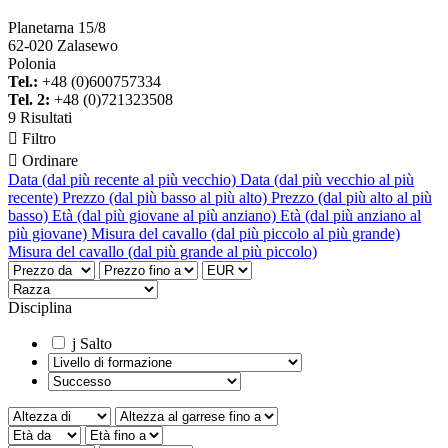
Planetarna 15/8
62-020 Zalasewo
Polonia
Tel.:
+48 (0)600757334
Tel. 2:
+48 (0)721323508
9 Risultati

Filtro

Ordinare
Data (dal più recente al più vecchio)
Data (dal più vecchio al più
recente)
Prezzo (dal più basso al più alto)
Prezzo (dal più alto al più
basso)
Età (dal più giovane al più anziano)
Età (dal più anziano al
più giovane)
Misura del cavallo (dal più piccolo al più grande)
Misura del cavallo (dal più grande al più piccolo)
Disciplina
j
Salto