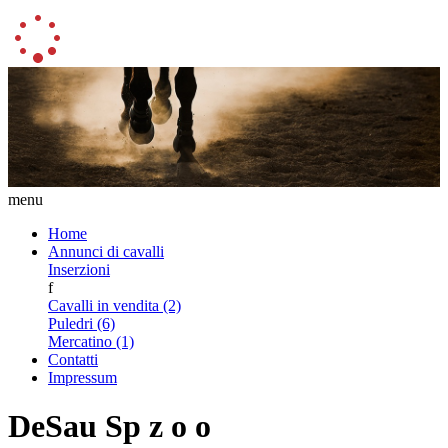
menu
Home
Annunci di cavalli
Inserzioni
f
Cavalli in vendita (2)
Puledri (6)
Mercatino (1)
Contatti
Impressum
DeSau Sp z o o