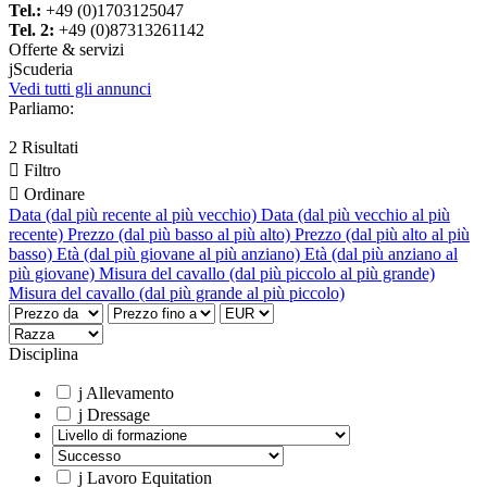
Tel.:
+49 (0)1703125047
Tel. 2:
+49 (0)87313261142
Offerte & servizi
j
Scuderia
Vedi tutti gli annunci
Parliamo:
2 Risultati

Filtro

Ordinare
Data (dal più recente al più vecchio)
Data (dal più vecchio al più
recente)
Prezzo (dal più basso al più alto)
Prezzo (dal più alto al più
basso)
Età (dal più giovane al più anziano)
Età (dal più anziano al
più giovane)
Misura del cavallo (dal più piccolo al più grande)
Misura del cavallo (dal più grande al più piccolo)
Disciplina
j
Allevamento
j
Dressage
j
Lavoro Equitation