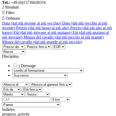
Tel.:
+49 (0)15739438316
2 Risultati

Filtro

Ordinare
Data (dal più recente al più vecchio)
Data (dal più vecchio al più
recente)
Prezzo (dal più basso al più alto)
Prezzo (dal più alto al più
basso)
Età (dal più giovane al più anziano)
Età (dal più anziano al
più giovane)
Misura del cavallo (dal più piccolo al più grande)
Misura del cavallo (dal più grande al più piccolo)
Disciplina
j
Dressage
Indietro
progress_activity