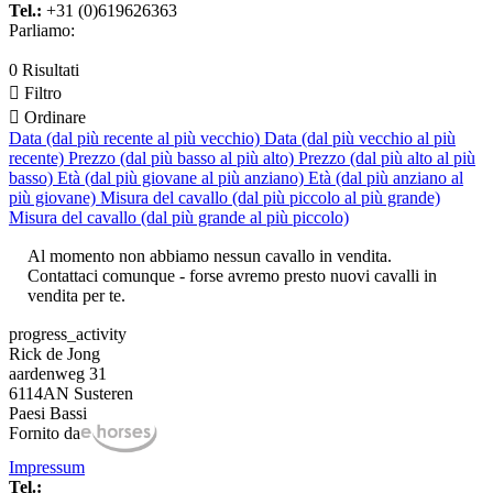
Tel.:
+31 (0)619626363
Parliamo:
0 Risultati

Filtro

Ordinare
Data (dal più recente al più vecchio)
Data (dal più vecchio al più
recente)
Prezzo (dal più basso al più alto)
Prezzo (dal più alto al più
basso)
Età (dal più giovane al più anziano)
Età (dal più anziano al
più giovane)
Misura del cavallo (dal più piccolo al più grande)
Misura del cavallo (dal più grande al più piccolo)
Al momento non abbiamo nessun cavallo in vendita.
Contattaci comunque - forse avremo presto nuovi cavalli in
vendita per te.
progress_activity
Rick de Jong
aardenweg 31
6114AN Susteren
Paesi Bassi
Fornito da
Impressum
Tel.: