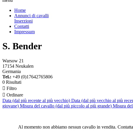
menu
Home
Annunci di cavalli
Inserzioni
Contatti
Impressum
S. Bender
Warsow 21
17154 Neukalen
Germania
Tel.:
+49 (0)17642765806
0 Risultati

Filtro

Ordinare
Data (dal più recente al più vecchio)
Data (dal più vecchio al più rece
giovane)
Misura del cavallo (dal più piccolo al più grande)
Misura del 
Al momento non abbiamo nessun cavallo in vendita. Contattac