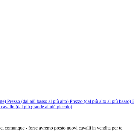
nte)
Prezzo (dal più basso al più alto)
Prezzo (dal più alto al più basso)
cavallo (dal più grande al più piccolo)
i comunque - forse avremo presto nuovi cavalli in vendita per te.