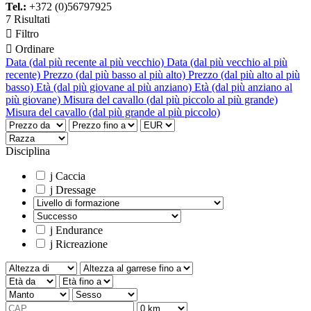
Tel.:
+372 (0)56797925
7 Risultati

Filtro

Ordinare
Data (dal più recente al più vecchio)
Data (dal più vecchio al più
recente)
Prezzo (dal più basso al più alto)
Prezzo (dal più alto al più
basso)
Età (dal più giovane al più anziano)
Età (dal più anziano al
più giovane)
Misura del cavallo (dal più piccolo al più grande)
Misura del cavallo (dal più grande al più piccolo)
Disciplina
j
Caccia
j
Dressage
j
Endurance
j
Ricreazione