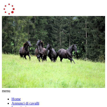
menu
Home
Annunci di cavalli