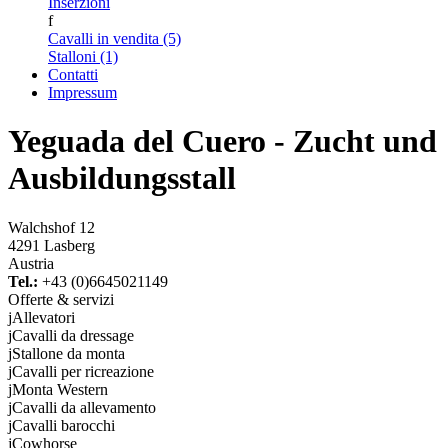
Inserzioni
f
Cavalli in vendita (5)
Stalloni (1)
Contatti
Impressum
Yeguada del Cuero - Zucht und
Ausbildungsstall
Walchshof 12
4291 Lasberg
Austria
Tel.:
+43 (0)6645021149
Offerte & servizi
j
Allevatori
j
Cavalli da dressage
j
Stallone da monta
j
Cavalli per ricreazione
j
Monta Western
j
Cavalli da allevamento
j
Cavalli barocchi
j
Cowhorse