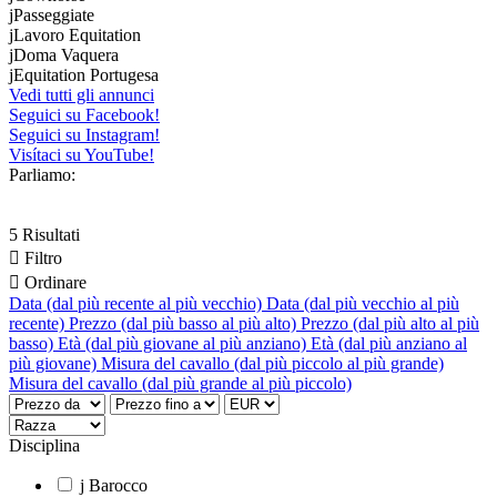
j
Passeggiate
j
Lavoro Equitation
j
Doma Vaquera
j
Equitation Portugesa
Vedi tutti gli annunci
Seguici su Facebook!
Seguici su Instagram!
Visítaci su YouTube!
Parliamo:
5 Risultati

Filtro

Ordinare
Data (dal più recente al più vecchio)
Data (dal più vecchio al più
recente)
Prezzo (dal più basso al più alto)
Prezzo (dal più alto al più
basso)
Età (dal più giovane al più anziano)
Età (dal più anziano al
più giovane)
Misura del cavallo (dal più piccolo al più grande)
Misura del cavallo (dal più grande al più piccolo)
Disciplina
j
Barocco