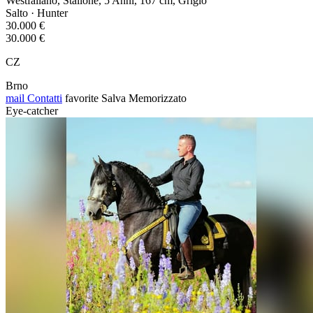
Westfaliano, Stallone, 5 Anni, 167 cm, Grigio
Salto · Hunter
30.000 €
30.000 €
CZ
Brno
mail
Contatti
favorite
Salva
Memorizzato
Eye-catcher