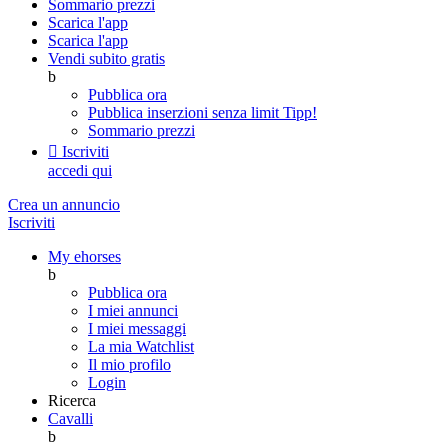
Sommario prezzi
Scarica l'app
Scarica l'app
Vendi subito gratis
b
Pubblica ora
Pubblica inserzioni senza limit
Tipp!
Sommario prezzi

Iscriviti
accedi qui
Crea un annuncio
Iscriviti
My ehorses
b
Pubblica ora
I miei annunci
I miei messaggi
La mia Watchlist
Il mio profilo
Login
Ricerca
Cavalli
b