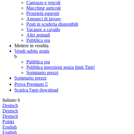
Carrozze e veicoli
Macchine agricole
Proprietà equestri
Annunci di lavoro
Posti in scuderia disponibili
Vacanze a cavallo
Altri animali
Pubblica ora
Mettere in vendita
Vendi subito gratis
b
Pubblica ora
Pubblica inserzioni senza limit
Tipp!
Sommario prezzi
Sommario prezzi
Prova Premium

Scarica l'app
download
Italiano
b
Deutsch
Deutsch
Deutsch
Polski
English
English