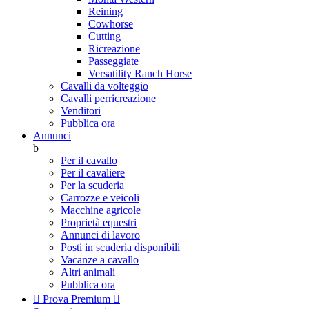
Reining
Cowhorse
Cutting
Ricreazione
Passeggiate
Versatility Ranch Horse
Cavalli da volteggio
Cavalli perricreazione
Venditori
Pubblica ora
Annunci
b
Per il cavallo
Per il cavaliere
Per la scuderia
Carrozze e veicoli
Macchine agricole
Proprietà equestri
Annunci di lavoro
Posti in scuderia disponibili
Vacanze a cavallo
Altri animali
Pubblica ora

Prova Premium
