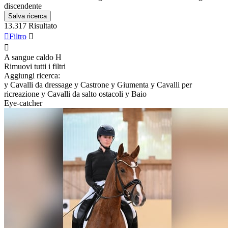
discendente
Salva ricerca
13.317 Risultato

Filtro


A sangue caldo
H
Rimuovi tutti i filtri
Aggiungi ricerca:
y
Cavalli da dressage
y
Castrone
y
Giumenta
y
Cavalli per
ricreazione
y
Cavalli da salto ostacoli
y
Baio
Eye-catcher