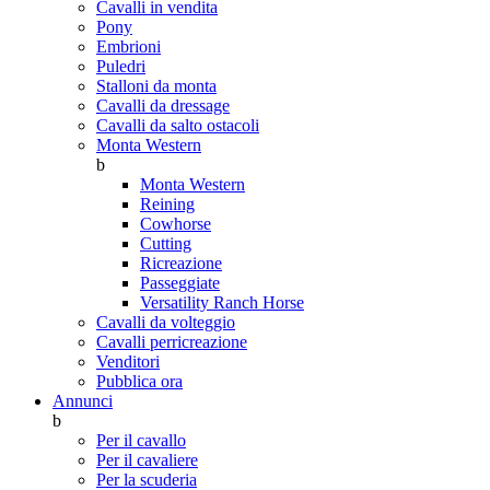
Cavalli in vendita
Pony
Embrioni
Puledri
Stalloni da monta
Cavalli da dressage
Cavalli da salto ostacoli
Monta Western
b
Monta Western
Reining
Cowhorse
Cutting
Ricreazione
Passeggiate
Versatility Ranch Horse
Cavalli da volteggio
Cavalli perricreazione
Venditori
Pubblica ora
Annunci
b
Per il cavallo
Per il cavaliere
Per la scuderia