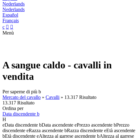
Nederlands
Nederlands
Español
Français
c


Menù
A sangue caldo - cavalli in
vendita
Per saperne di più
b
Mercato del cavallo
»
Cavalli
»
13.317 Risultato
13.317 Risultato
Ordina per
Data discendente
b
H
e
Data discendente
b
Data ascendente
e
Prezzo ascendente
b
Prezzo
discendente
e
Razza ascendente
b
Razza discendente
e
Età ascendente
b
Età discendente
e
Altezza al garrese ascendente
b
Altezza al garrese