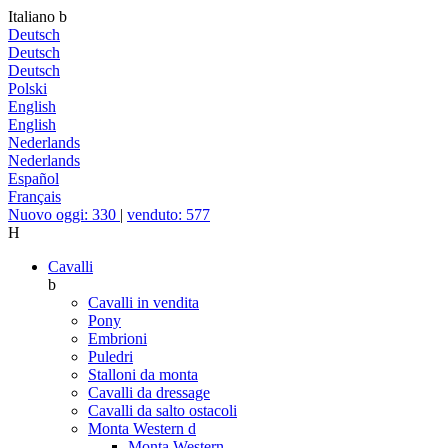
Italiano
b
Deutsch
Deutsch
Deutsch
Polski
English
English
Nederlands
Nederlands
Español
Français
Nuovo oggi: 330
|
venduto: 577
H
Cavalli
b
Cavalli in vendita
Pony
Embrioni
Puledri
Stalloni da monta
Cavalli da dressage
Cavalli da salto ostacoli
Monta Western
d
Monta Western