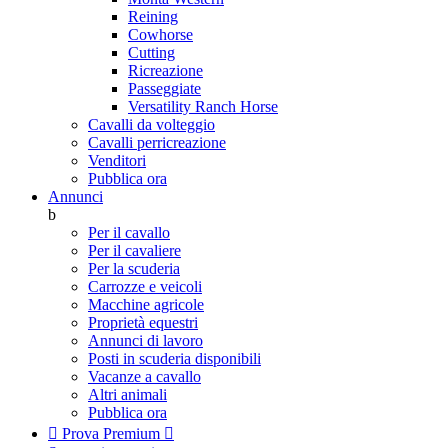
Reining
Cowhorse
Cutting
Ricreazione
Passeggiate
Versatility Ranch Horse
Cavalli da volteggio
Cavalli perricreazione
Venditori
Pubblica ora
Annunci
b
Per il cavallo
Per il cavaliere
Per la scuderia
Carrozze e veicoli
Macchine agricole
Proprietà equestri
Annunci di lavoro
Posti in scuderia disponibili
Vacanze a cavallo
Altri animali
Pubblica ora

Prova Premium
