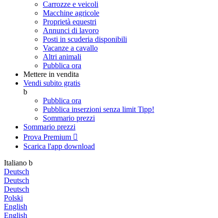
Carrozze e veicoli
Macchine agricole
Proprietà equestri
Annunci di lavoro
Posti in scuderia disponibili
Vacanze a cavallo
Altri animali
Pubblica ora
Mettere in vendita
Vendi subito gratis
b
Pubblica ora
Pubblica inserzioni senza limit
Tipp!
Sommario prezzi
Sommario prezzi
Prova Premium

Scarica l'app
download
Italiano
b
Deutsch
Deutsch
Deutsch
Polski
English
English