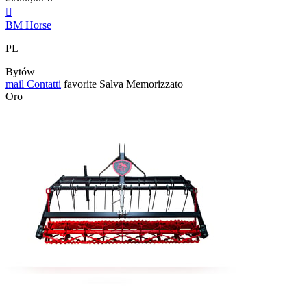

BM Horse
PL
Bytów
mail
Contatti
favorite
Salva
Memorizzato
Oro