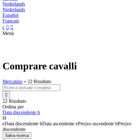
Nederlands
Nederlands
Español
Français
c


Menù
Comprare cavalli
Mercatino
»
22 Risultato

22 Risultato
Ordina per
Data discendente
b
H
e
Data discendente
b
Data ascendente
e
Prezzo ascendente
b
Prezzo
discendente
Salva ricerca