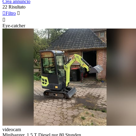
Crea annuncio
22 Risultato

Filtro


Eye-catcher
videocam
Minibagger. 1.5 T Diesel nur 80 Stunden