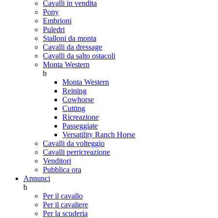
Cavalli in vendita
Pony
Embrioni
Puledri
Stalloni da monta
Cavalli da dressage
Cavalli da salto ostacoli
Monta Western
b
Monta Western
Reining
Cowhorse
Cutting
Ricreazione
Passeggiate
Versatility Ranch Horse
Cavalli da volteggio
Cavalli perricreazione
Venditori
Pubblica ora
Annunci
b
Per il cavallo
Per il cavaliere
Per la scuderia