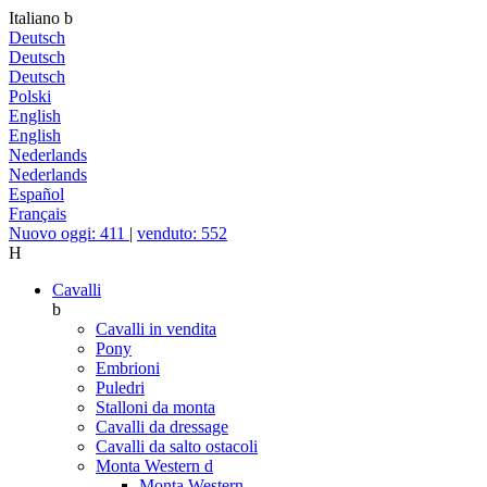
Italiano
b
Deutsch
Deutsch
Deutsch
Polski
English
English
Nederlands
Nederlands
Español
Français
Nuovo oggi: 411
|
venduto: 552
H
Cavalli
b
Cavalli in vendita
Pony
Embrioni
Puledri
Stalloni da monta
Cavalli da dressage
Cavalli da salto ostacoli
Monta Western
d
Monta Western