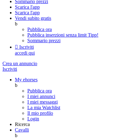
Sommario prezzi
Scarica l'app
Scarica l'app
Vendi subito gratis
b
Pubblica ora
Pubblica inserzioni senza limit
Tipp!
Sommario prezzi

Iscriviti
accedi qui
Crea un annuncio
Iscriviti
My ehorses
b
Pubblica ora
I miei annunci
I miei messaggi
La mia Watchlist
Il mio profilo
Login
Ricerca
Cavalli
b