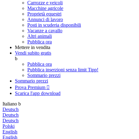
Carrozze e veicoli
Macchine agricole
Proprietà equestri
Annunci di lavoro
Posti in scuderia disponibili
Vacanze a cavallo
Altri animali
Pubblica ora
Mettere in vendita
Vendi subito gratis
b
Pubblica ora
Pubblica inserzioni senza limit
Tipp!
Sommario prezzi
Sommario prezzi
Prova Premium

Scarica l'app
download
Italiano
b
Deutsch
Deutsch
Deutsch
Polski
English
English