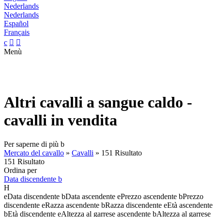
Nederlands
Nederlands
Español
Français
c


Menù
Altri cavalli a sangue caldo -
cavalli in vendita
Per saperne di più
b
Mercato del cavallo
»
Cavalli
»
151 Risultato
151 Risultato
Ordina per
Data discendente
b
H
e
Data discendente
b
Data ascendente
e
Prezzo ascendente
b
Prezzo
discendente
e
Razza ascendente
b
Razza discendente
e
Età ascendente
b
Età discendente
e
Altezza al garrese ascendente
b
Altezza al garrese