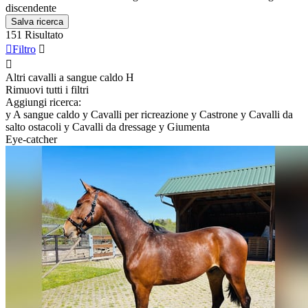
discendente
Salva ricerca
151 Risultato

Filtro


Altri cavalli a sangue caldo
H
Rimuovi tutti i filtri
Aggiungi ricerca:
y
A sangue caldo
y
Cavalli per ricreazione
y
Castrone
y
Cavalli da
salto ostacoli
y
Cavalli da dressage
y
Giumenta
Eye-catcher