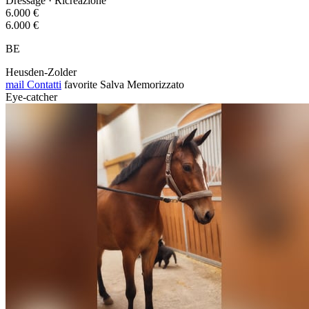
Dressage · Ricreazione
6.000 €
6.000 €
BE
Heusden-Zolder
mail
Contatti
favorite
Salva
Memorizzato
Eye-catcher