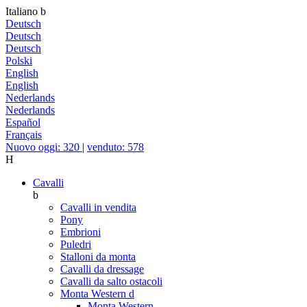
Italiano
b
Deutsch
Deutsch
Deutsch
Polski
English
English
Nederlands
Nederlands
Español
Français
Nuovo oggi: 320
|
venduto: 578
H
Cavalli
b
Cavalli in vendita
Pony
Embrioni
Puledri
Stalloni da monta
Cavalli da dressage
Cavalli da salto ostacoli
Monta Western
d
Monta Western