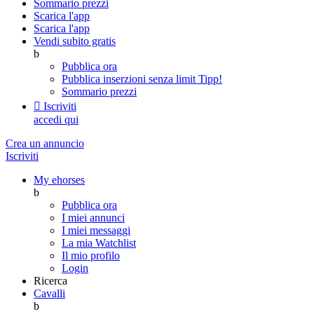
Sommario prezzi
Scarica l'app
Scarica l'app
Vendi subito gratis
b
Pubblica ora
Pubblica inserzioni senza limit
Tipp!
Sommario prezzi

Iscriviti
accedi qui
Crea un annuncio
Iscriviti
My ehorses
b
Pubblica ora
I miei annunci
I miei messaggi
La mia Watchlist
Il mio profilo
Login
Ricerca
Cavalli
b