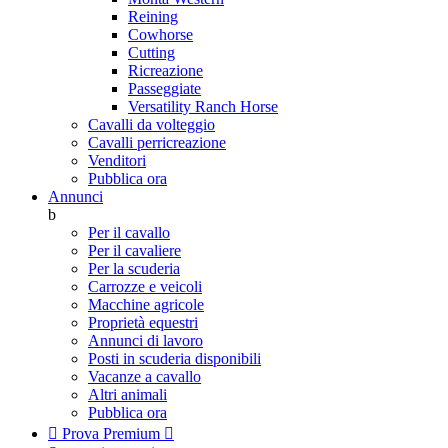
Reining
Cowhorse
Cutting
Ricreazione
Passeggiate
Versatility Ranch Horse
Cavalli da volteggio
Cavalli perricreazione
Venditori
Pubblica ora
Annunci
b
Per il cavallo
Per il cavaliere
Per la scuderia
Carrozze e veicoli
Macchine agricole
Proprietà equestri
Annunci di lavoro
Posti in scuderia disponibili
Vacanze a cavallo
Altri animali
Pubblica ora

Prova Premium
