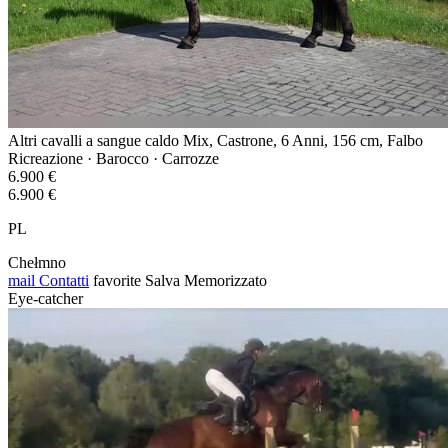
Altri cavalli a sangue caldo Mix, Castrone, 6 Anni, 156 cm, Falbo
Ricreazione · Barocco · Carrozze
6.900 €
6.900 €
PL
Chełmno
mail
Contatti
favorite
Salva
Memorizzato
Eye-catcher