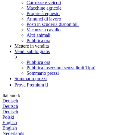
Carrozze e veicoli
Macchine agricole
Proprietà equestri
Annunci di lavoro
Posti in scuderia disponibili
Vacanze a cavallo
Altri animali
Pubblica ora
Mettere in vendita
Vendi subito gratis
b
Pubblica ora
Pubblica inserzioni senza limit
Tipp!
Sommario prezzi
Sommario prezzi
Prova Premium

Italiano
b
Deutsch
Deutsch
Deutsch
Polski
English
English
Nederlands