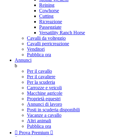
Reining
Cowhorse
Cutting
Ricreazione
Passeggiate
Versatility Ranch Horse
Cavalli da volteggio
Cavalli perricreazione
Venditori
Pubblica ora
Annunci
b
Per il cavallo
Per il cavaliere
Per la scuderia
Carrozze e veicoli
Macchine agricole
Proprietà equestri
Annunci di lavoro
Posti in scuderia disponibili
Vacanze a cavallo
Altri animali
Pubblica ora

Prova Premium
