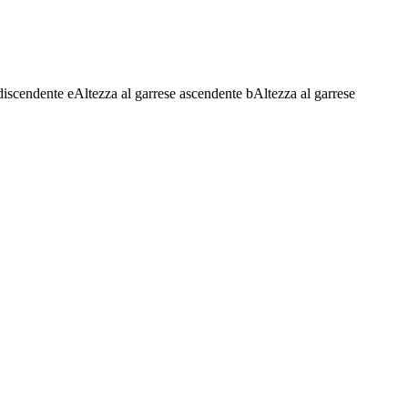
discendente
e
Altezza al garrese ascendente
b
Altezza al garrese