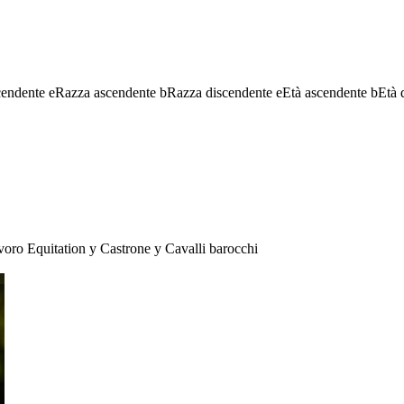
cendente
e
Razza ascendente
b
Razza discendente
e
Età ascendente
b
Età 
voro Equitation
y
Castrone
y
Cavalli barocchi