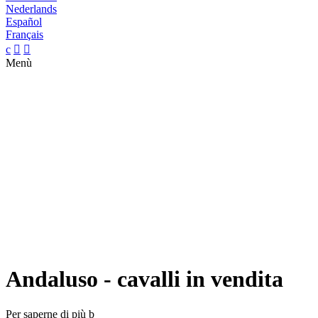
Nederlands
Español
Français
c


Menù
Andaluso - cavalli in vendita
Per saperne di più
b