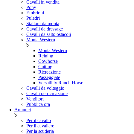
Cavalli in vendita
Pony
Embrioni
Puledri
Stalloni da monta
Cavalli da dressage
Cavalli da salto ostacoli
Monta Western
b
Monta Western
Reining
Cowhorse
Cutting
Ricreazione
Passeggiate
Versatility Ranch Horse
Cavalli da volteggio
Cavalli perricreazione
Venditori
Pubblica ora
Annunci
b
Per il cavallo
Per il cavaliere
Per la scuderia