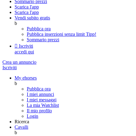
Sommario prezzi
Scarica l'app
Scarica l'app
Vendi subito gratis
b
Pubblica ora
Pubblica inserzioni senza limit
Tipp!
Sommario prezzi

Iscriviti
accedi qui
Crea un annuncio
Iscriviti
My ehorses
b
Pubblica ora
I miei annunci
I miei messaggi
La mia Watchlist
Il mio profilo
Login
Ricerca
Cavalli
b