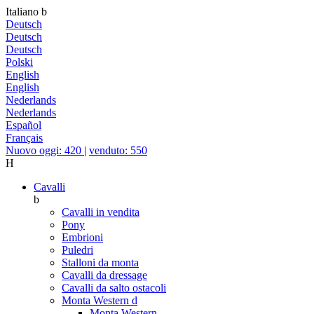
Italiano
b
Deutsch
Deutsch
Deutsch
Polski
English
English
Nederlands
Nederlands
Español
Français
Nuovo oggi: 420
|
venduto: 550
H
Cavalli
b
Cavalli in vendita
Pony
Embrioni
Puledri
Stalloni da monta
Cavalli da dressage
Cavalli da salto ostacoli
Monta Western
d
Monta Western