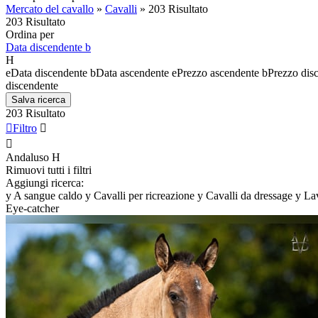
Mercato del cavallo
»
Cavalli
»
203 Risultato
203 Risultato
Ordina per
Data discendente
b
H
e
Data discendente
b
Data ascendente
e
Prezzo ascendente
b
Prezzo dis
discendente
Salva ricerca
203 Risultato

Filtro


Andaluso
H
Rimuovi tutti i filtri
Aggiungi ricerca:
y
A sangue caldo
y
Cavalli per ricreazione
y
Cavalli da dressage
y
La
Eye-catcher