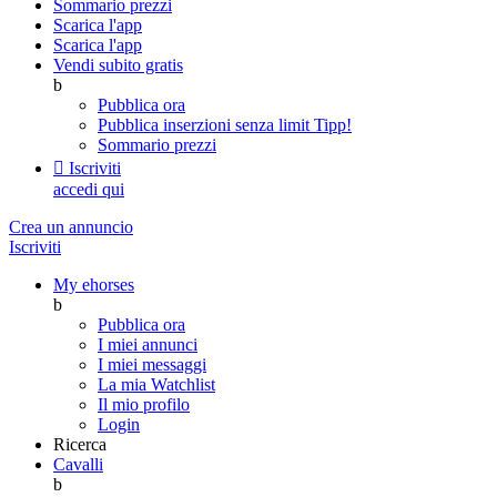
Sommario prezzi
Scarica l'app
Scarica l'app
Vendi subito gratis
b
Pubblica ora
Pubblica inserzioni senza limit
Tipp!
Sommario prezzi

Iscriviti
accedi qui
Crea un annuncio
Iscriviti
My ehorses
b
Pubblica ora
I miei annunci
I miei messaggi
La mia Watchlist
Il mio profilo
Login
Ricerca
Cavalli
b