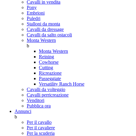
Cavalli in vendita
Pony
Embrioni
Puledri
Stalloni da monta
Cavalli da dressage
Cavalli da salto ostacoli
Monta Western
b
Monta Western
Reining
Cowhorse
Cutting
Ricreazione
Passeggiate
Versatility Ranch Horse
Cavalli da volteggio
Cavalli perricreazione
Venditori
Pubblica ora
Annunci
b
Per il cavallo
Per il cavaliere
Per la scuderia