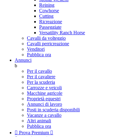
Reining
Cowhorse
Cutting
Ricreazione
Passeggiate
Versatility Ranch Horse
Cavalli da volteggio
Cavalli perricreazione
Venditori
Pubblica ora
Annunci
b
Per il cavallo
Per il cavaliere
Per la scuderia
Carrozze e veicoli
Macchine agricole
Proprietà equestri
Annunci di lavoro
Posti in scuderia disponibili
Vacanze a cavallo
Altri animali
Pubblica ora

Prova Premium
