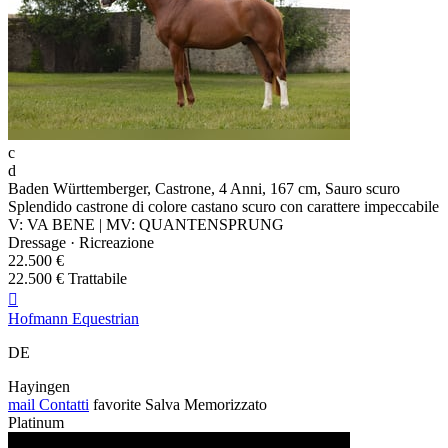
c
d
Baden Württemberger, Castrone, 4 Anni, 167 cm, Sauro scuro
Splendido castrone di colore castano scuro con carattere impeccabile
V: VA BENE | MV: QUANTENSPRUNG
Dressage · Ricreazione
22.500 €
22.500 € Trattabile

Hofmann Equestrian
DE
Hayingen
mail
Contatti
favorite
Salva
Memorizzato
Platinum