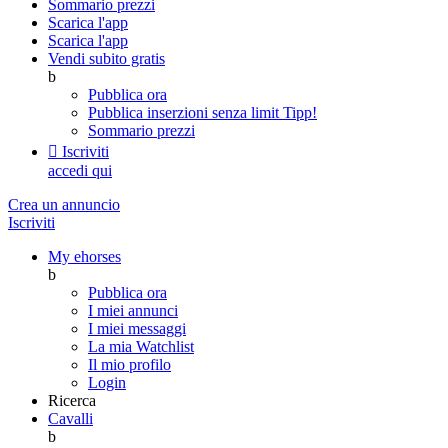
Sommario prezzi
Scarica l'app
Scarica l'app
Vendi subito gratis
b
Pubblica ora
Pubblica inserzioni senza limit
Tipp!
Sommario prezzi

Iscriviti
accedi qui
Crea un annuncio
Iscriviti
My ehorses
b
Pubblica ora
I miei annunci
I miei messaggi
La mia Watchlist
Il mio profilo
Login
Ricerca
Cavalli
b