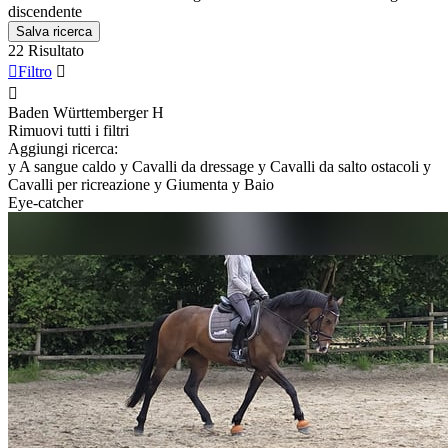
discendente
Salva ricerca
22 Risultato

Filtro


Baden Württemberger
H
Rimuovi tutti i filtri
Aggiungi ricerca:
y
A sangue caldo
y
Cavalli da dressage
y
Cavalli da salto ostacoli
y
Cavalli per ricreazione
y
Giumenta
y
Baio
Eye-catcher