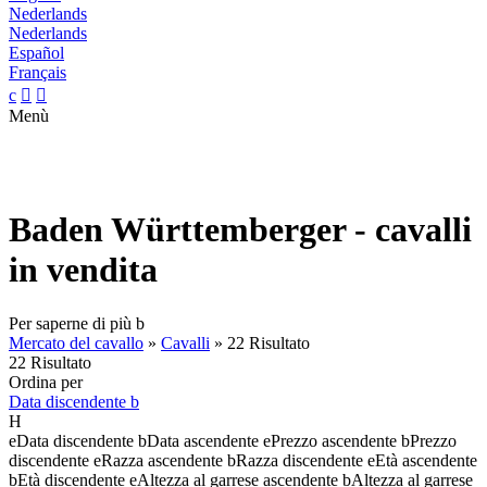
Nederlands
Nederlands
Español
Français
c


Menù
Baden Württemberger - cavalli
in vendita
Per saperne di più
b
Mercato del cavallo
»
Cavalli
»
22 Risultato
22 Risultato
Ordina per
Data discendente
b
H
e
Data discendente
b
Data ascendente
e
Prezzo ascendente
b
Prezzo
discendente
e
Razza ascendente
b
Razza discendente
e
Età ascendente
b
Età discendente
e
Altezza al garrese ascendente
b
Altezza al garrese