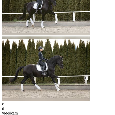
c
d
videocam