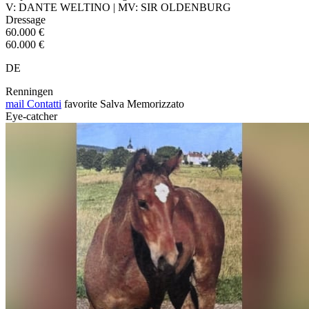
V: DANTE WELTINO | MV: SIR OLDENBURG
Dressage
60.000 €
60.000 €
DE
Renningen
mail
Contatti
favorite
Salva
Memorizzato
Eye-catcher