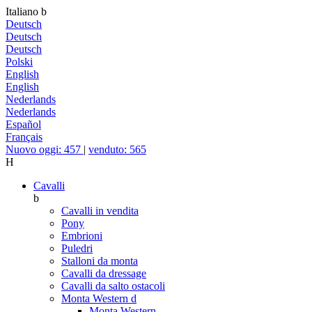
Italiano
b
Deutsch
Deutsch
Deutsch
Polski
English
English
Nederlands
Nederlands
Español
Français
Nuovo oggi: 457
|
venduto: 565
H
Cavalli
b
Cavalli in vendita
Pony
Embrioni
Puledri
Stalloni da monta
Cavalli da dressage
Cavalli da salto ostacoli
Monta Western
d
Monta Western