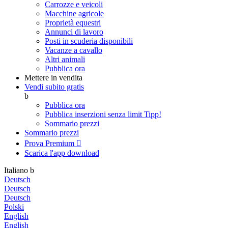
Carrozze e veicoli
Macchine agricole
Proprietà equestri
Annunci di lavoro
Posti in scuderia disponibili
Vacanze a cavallo
Altri animali
Pubblica ora
Mettere in vendita
Vendi subito gratis
b
Pubblica ora
Pubblica inserzioni senza limit
Tipp!
Sommario prezzi
Sommario prezzi
Prova Premium

Scarica l'app
download
Italiano
b
Deutsch
Deutsch
Deutsch
Polski
English
English