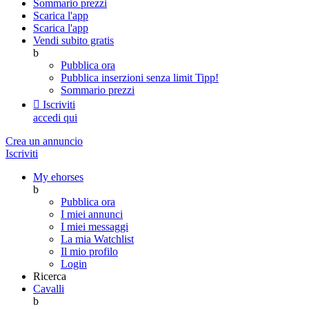
Sommario prezzi
Scarica l'app
Scarica l'app
Vendi subito gratis
b
Pubblica ora
Pubblica inserzioni senza limit
Tipp!
Sommario prezzi

Iscriviti
accedi qui
Crea un annuncio
Iscriviti
My ehorses
b
Pubblica ora
I miei annunci
I miei messaggi
La mia Watchlist
Il mio profilo
Login
Ricerca
Cavalli
b