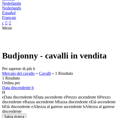
Nederlands
Nederlands
Español
Français
c


Menù
Budjonny - cavalli in vendita
Per saperne di più
b
Mercato del cavallo
»
Cavalli
»
1 Risultato
1 Risultato
Ordina per
Data discendente
b
H
e
Data discendente
b
Data ascendente
e
Prezzo ascendente
b
Prezzo
discendente
e
Razza ascendente
b
Razza discendente
e
Età ascendente
b
Età discendente
e
Altezza al garrese ascendente
b
Altezza al garrese
discendente
Salva ricerca