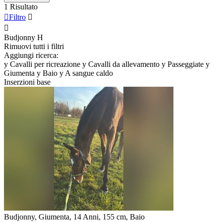
1 Risultato

Filtro


Budjonny
H
Rimuovi tutti i filtri
Aggiungi ricerca:
y
Cavalli per ricreazione
y
Cavalli da allevamento
y
Passeggiate
y
Giumenta
y
Baio
y
A sangue caldo
Inserzioni base
Budjonny, Giumenta, 14 Anni, 155 cm, Baio