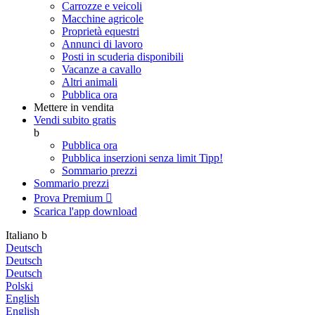
Carrozze e veicoli
Macchine agricole
Proprietà equestri
Annunci di lavoro
Posti in scuderia disponibili
Vacanze a cavallo
Altri animali
Pubblica ora
Mettere in vendita
Vendi subito gratis
b
Pubblica ora
Pubblica inserzioni senza limit
Tipp!
Sommario prezzi
Sommario prezzi
Prova Premium

Scarica l'app
download
Italiano
b
Deutsch
Deutsch
Deutsch
Polski
English
English