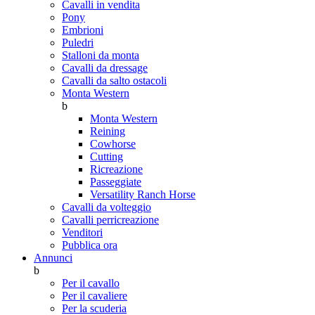
Cavalli in vendita
Pony
Embrioni
Puledri
Stalloni da monta
Cavalli da dressage
Cavalli da salto ostacoli
Monta Western
b
Monta Western
Reining
Cowhorse
Cutting
Ricreazione
Passeggiate
Versatility Ranch Horse
Cavalli da volteggio
Cavalli perricreazione
Venditori
Pubblica ora
Annunci
b
Per il cavallo
Per il cavaliere
Per la scuderia