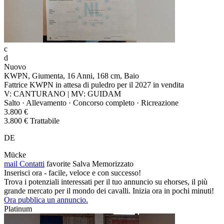
c
d
Nuovo
KWPN, Giumenta, 16 Anni, 168 cm, Baio
Fattrice KWPN in attesa di puledro per il 2027 in vendita
V: CANTURANO | MV: GUIDAM
Salto · Allevamento · Concorso completo · Ricreazione
3.800 €
3.800 € Trattabile
DE
Mücke
mail
Contatti
favorite
Salva
Memorizzato
Inserisci ora - facile, veloce e con successo!
Trova i potenziali interessati per il tuo annuncio su ehorses, il più
grande mercato per il mondo dei cavalli. Inizia ora in pochi minuti!
Ora pubblica un annuncio.
Platinum