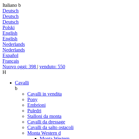
Italiano
b
Deutsch
Deutsch
Deutsch
Polski
English
English
Nederlands
Nederlands
Español
Français
Nuovo oggi: 398
|
venduto: 550
H
Cavalli
b
Cavalli in vendita
Pony
Embrioni
Puledri
Stalloni da monta
Cavalli da dressage
Cavalli da salto ostacoli
Monta Western
d
Monta Western