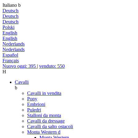
Italiano
b
Deutsch
Deutsch
Deutsch
Polski
English
English
Nederlands
Nederlands
Español
Français
Nuovo oggi: 395
|
venduto: 550
H
Cavalli
b
Cavalli in vendita
Pony
Embrioni
Puledri
Stalloni da monta
Cavalli da dressage
Cavalli da salto ostacoli
Monta Western
d
Monta Western