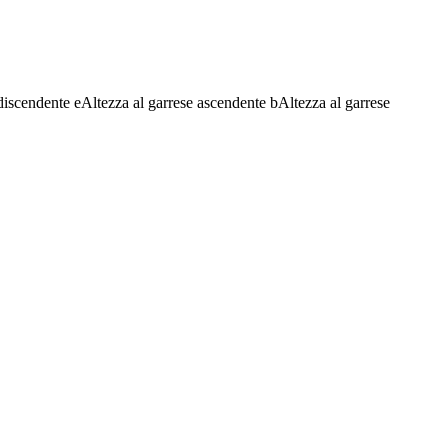
discendente
e
Altezza al garrese ascendente
b
Altezza al garrese