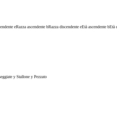
cendente
e
Razza ascendente
b
Razza discendente
e
Età ascendente
b
Età 
seggiate
y
Stallone
y
Pezzato