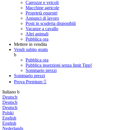
Carrozze e veicoli
Macchine agricole
Proprietà equestri
Annunci di lavoro
Posti in scuderia disponibili
Vacanze a cavallo
Altri animali
Pubblica ora
Mettere in vendita
Vendi subito gratis
b
Pubblica ora
Pubblica inserzioni senza limit
Tipp!
Sommario prezzi
Sommario prezzi
Prova Premium

Italiano
b
Deutsch
Deutsch
Deutsch
Polski
English
English
Nederlands