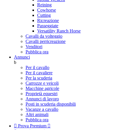
Reining
Cowhorse
Cutting
Ricreazione
Passeggiate
Versatility Ranch Horse
Cavalli da volteggio
Cavalli perricreazione
Venditori
Pubblica ora
Annunci
b
Per il cavallo
Per il cavaliere
Per la scuderia
Carrozze e veicoli
Macchine agricole
Proprietà equestri
Annunci di lavoro
Posti in scuderia disponibili
Vacanze a cavallo
Altri animali
Pubblica ora

Prova Premium
