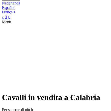
Nederlands
Español
Français
c


Menù
Cavalli in vendita a Calabria
Per saperne di più
b