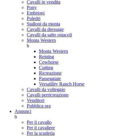
Cavalli in vendita
Pony
Embrioni
Puledri
Stalloni da monta
Cavalli da dressage
Cavalli da salto ostacoli
Monta Western
b
Monta Western
Reining
Cowhorse
Cutting
Ricreazione
Passeggiate
Versatility Ranch Horse
Cavalli da volteggio
Cavalli perricreazione
Venditori
Pubblica ora
Annunci
b
Per il cavallo
Per il cavaliere
Per la scuderia