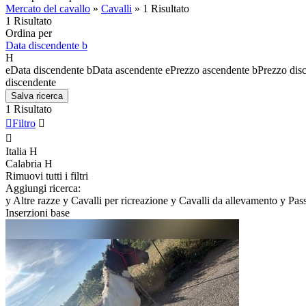
Mercato del cavallo
»
Cavalli
»
1 Risultato
1 Risultato
Ordina per
Data discendente
b
H
e
Data discendente
b
Data ascendente
e
Prezzo ascendente
b
Prezzo dis
discendente
Salva ricerca
1 Risultato

Filtro


Italia
H
Calabria
H
Rimuovi tutti i filtri
Aggiungi ricerca:
y
Altre razze
y
Cavalli per ricreazione
y
Cavalli da allevamento
y
Pas
Inserzioni base