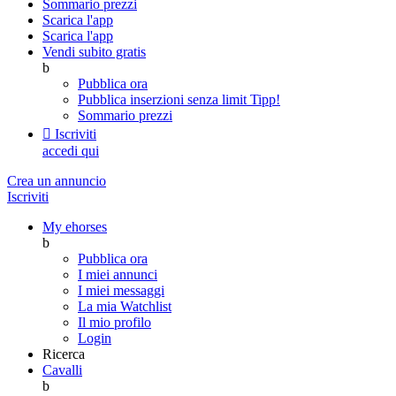
Sommario prezzi
Scarica l'app
Scarica l'app
Vendi subito gratis
b
Pubblica ora
Pubblica inserzioni senza limit
Tipp!
Sommario prezzi

Iscriviti
accedi qui
Crea un annuncio
Iscriviti
My ehorses
b
Pubblica ora
I miei annunci
I miei messaggi
La mia Watchlist
Il mio profilo
Login
Ricerca
Cavalli
b