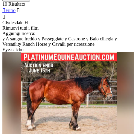
10 Risultato

Filtro


Clydesdale
H
Rimuovi tutti i filtri
Aggiungi ricerca:
y
A sangue freddo
y
Passeggiate
y
Castrone
y
Baio ciliegia
y
Versatility Ranch Horse
y
Cavalli per ricreazione
Eye-catcher