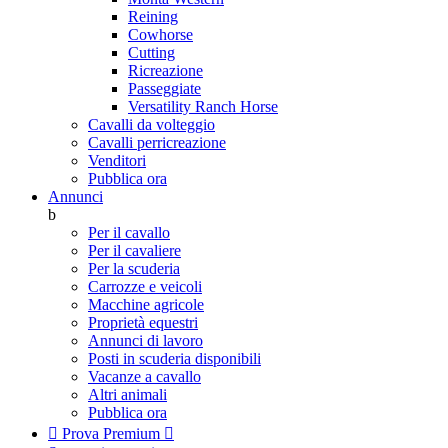
Reining
Cowhorse
Cutting
Ricreazione
Passeggiate
Versatility Ranch Horse
Cavalli da volteggio
Cavalli perricreazione
Venditori
Pubblica ora
Annunci
b
Per il cavallo
Per il cavaliere
Per la scuderia
Carrozze e veicoli
Macchine agricole
Proprietà equestri
Annunci di lavoro
Posti in scuderia disponibili
Vacanze a cavallo
Altri animali
Pubblica ora

Prova Premium
