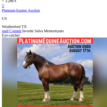
~ 3.286 €

Platinum Equine Auction
US
Weatherford TX
mail
Contatti
favorite
Salva
Memorizzato
Eye-catcher