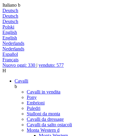
Italiano
b
Deutsch
Deutsch
Deutsch
Polski
English
English
Nederlands
Nederlands
Español
Français
Nuovo oggi: 330
|
venduto: 577
H
Cavalli
b
Cavalli in vendita
Pony
Embrioni
Puledri
Stalloni da monta
Cavalli da dressage
Cavalli da salto ostacoli
Monta Western
d
Monta Western