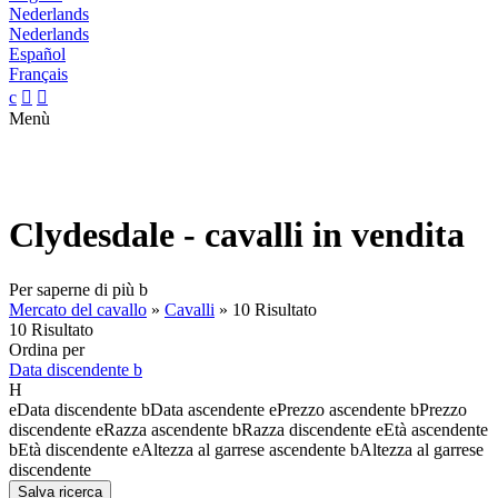
Nederlands
Nederlands
Español
Français
c


Menù
Clydesdale - cavalli in vendita
Per saperne di più
b
Mercato del cavallo
»
Cavalli
»
10 Risultato
10 Risultato
Ordina per
Data discendente
b
H
e
Data discendente
b
Data ascendente
e
Prezzo ascendente
b
Prezzo
discendente
e
Razza ascendente
b
Razza discendente
e
Età ascendente
b
Età discendente
e
Altezza al garrese ascendente
b
Altezza al garrese
discendente
Salva ricerca