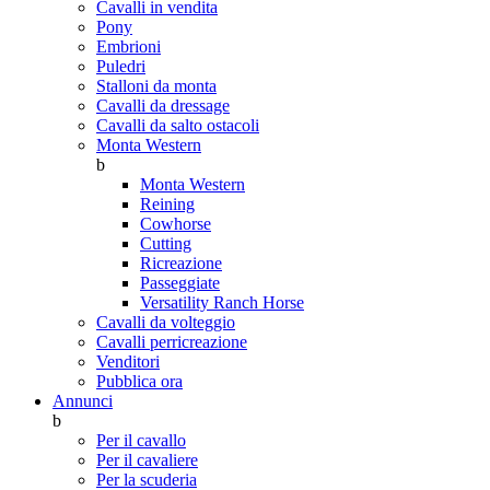
Cavalli in vendita
Pony
Embrioni
Puledri
Stalloni da monta
Cavalli da dressage
Cavalli da salto ostacoli
Monta Western
b
Monta Western
Reining
Cowhorse
Cutting
Ricreazione
Passeggiate
Versatility Ranch Horse
Cavalli da volteggio
Cavalli perricreazione
Venditori
Pubblica ora
Annunci
b
Per il cavallo
Per il cavaliere
Per la scuderia