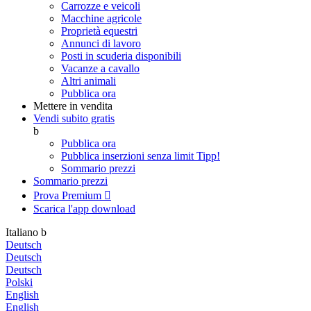
Carrozze e veicoli
Macchine agricole
Proprietà equestri
Annunci di lavoro
Posti in scuderia disponibili
Vacanze a cavallo
Altri animali
Pubblica ora
Mettere in vendita
Vendi subito gratis
b
Pubblica ora
Pubblica inserzioni senza limit
Tipp!
Sommario prezzi
Sommario prezzi
Prova Premium

Scarica l'app
download
Italiano
b
Deutsch
Deutsch
Deutsch
Polski
English
English