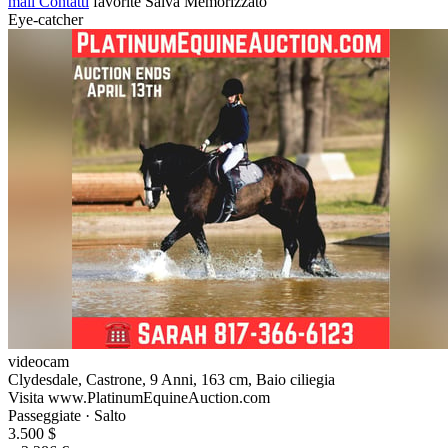
mail
Contatti
favorite
Salva
Memorizzato
Eye-catcher
videocam
Clydesdale, Castrone, 9 Anni, 163 cm, Baio ciliegia
Visita www.PlatinumEquineAuction.com
Passeggiate · Salto
3.500 $