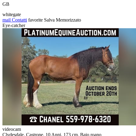
GB
whitegate
mail
Contatti
favorite
Salva
Memorizzato
Eye-catcher
videocam
Clydesdale, Castrone, 10 Anni, 173 cm, Baio roano