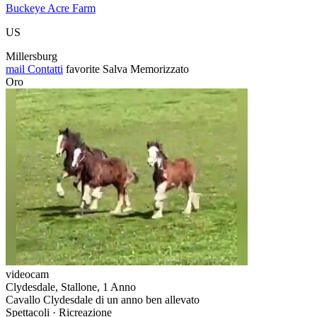
Buckeye Acre Farm
US
Millersburg
mail
Contatti
favorite
Salva
Memorizzato
Oro
videocam
Clydesdale, Stallone, 1 Anno
Cavallo Clydesdale di un anno ben allevato
Spettacoli · Ricreazione