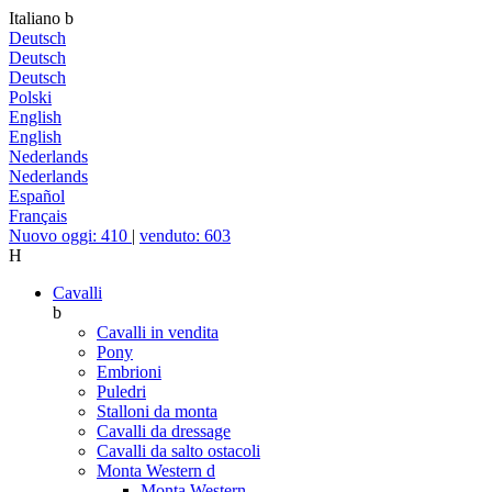
Italiano
b
Deutsch
Deutsch
Deutsch
Polski
English
English
Nederlands
Nederlands
Español
Français
Nuovo oggi: 410
|
venduto: 603
H
Cavalli
b
Cavalli in vendita
Pony
Embrioni
Puledri
Stalloni da monta
Cavalli da dressage
Cavalli da salto ostacoli
Monta Western
d
Monta Western