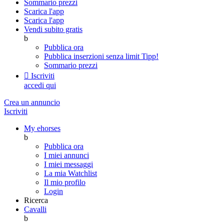
Sommario prezzi
Scarica l'app
Scarica l'app
Vendi subito gratis
b
Pubblica ora
Pubblica inserzioni senza limit
Tipp!
Sommario prezzi

Iscriviti
accedi qui
Crea un annuncio
Iscriviti
My ehorses
b
Pubblica ora
I miei annunci
I miei messaggi
La mia Watchlist
Il mio profilo
Login
Ricerca
Cavalli
b