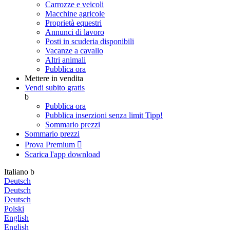
Carrozze e veicoli
Macchine agricole
Proprietà equestri
Annunci di lavoro
Posti in scuderia disponibili
Vacanze a cavallo
Altri animali
Pubblica ora
Mettere in vendita
Vendi subito gratis
b
Pubblica ora
Pubblica inserzioni senza limit
Tipp!
Sommario prezzi
Sommario prezzi
Prova Premium

Scarica l'app
download
Italiano
b
Deutsch
Deutsch
Deutsch
Polski
English
English