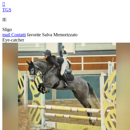

TGS
IE
Sligo
mail
Contatti
favorite
Salva
Memorizzato
Eye-catcher