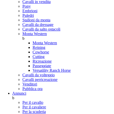
Cavalli in vendita
Pony
Embrioni
Puledri
Stalloni da monta
Cavalli da dressage
Cavalli da salto ostacoli
Monta Western
b
Monta Western
Reining
Cowhorse
Cutting
Ricreazione
Passeggiate
Versatility Ranch Horse
Cavalli da volteggio
Cavalli perricreazione
Venditori
Pubblica ora
Annunci
b
Per il cavallo
Per il cavaliere
Per la scuderia