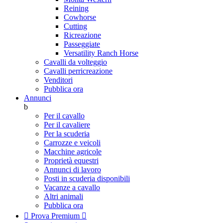
Reining
Cowhorse
Cutting
Ricreazione
Passeggiate
Versatility Ranch Horse
Cavalli da volteggio
Cavalli perricreazione
Venditori
Pubblica ora
Annunci
b
Per il cavallo
Per il cavaliere
Per la scuderia
Carrozze e veicoli
Macchine agricole
Proprietà equestri
Annunci di lavoro
Posti in scuderia disponibili
Vacanze a cavallo
Altri animali
Pubblica ora

Prova Premium
