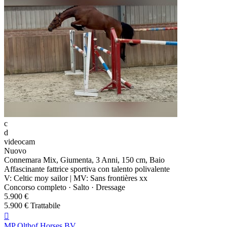
c
d
videocam
Nuovo
Connemara Mix, Giumenta, 3 Anni, 150 cm, Baio
Affascinante fattrice sportiva con talento polivalente
V: Celtic moy sailor | MV: Sans frontières xx
Concorso completo · Salto · Dressage
5.900 €
5.900 € Trattabile

MP Olthof Horses BV