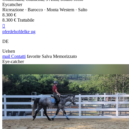
Eycatscher
Ricreazione · Barocco · Monta Western · Salto
8.300 €
8.300 € Trattabile

pferdehofdelke ug
DE
Uelsen
mail
Contatti
favorite
Salva
Memorizzato
Eye-catcher