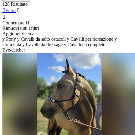
128 Risultato

Filtro


Connemara
H
Rimuovi tutti i filtri
Aggiungi ricerca:
y
Pony
y
Cavalli da salto ostacoli
y
Cavalli per ricreazione
y
Giumenta
y
Cavalli da dressage
y
Cavalli da completo
Eye-catcher