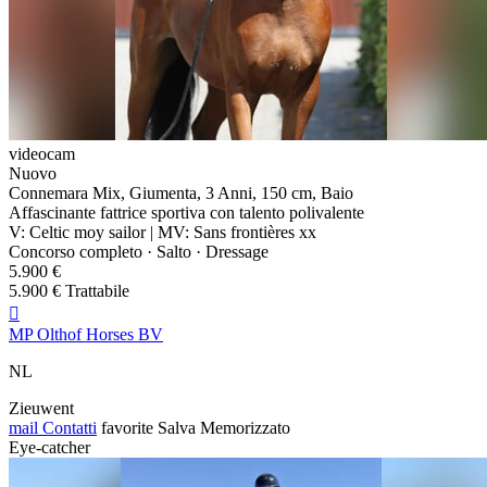
videocam
Nuovo
Connemara Mix, Giumenta, 3 Anni, 150 cm, Baio
Affascinante fattrice sportiva con talento polivalente
V: Celtic moy sailor | MV: Sans frontières xx
Concorso completo · Salto · Dressage
5.900 €
5.900 € Trattabile

MP Olthof Horses BV
NL
Zieuwent
mail
Contatti
favorite
Salva
Memorizzato
Eye-catcher