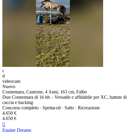
c
d
videocam
Nuovo
Connemara, Castrone, 4 Anni, 163 cm, Falbo
Dun Connemara di 16 hh – Versatile e affidabile per XC, battute di
caccia e hacking
Concorso completo · Spettacoli · Salto · Ricreazione
4.650 €
4.650 €

Equine Dreams