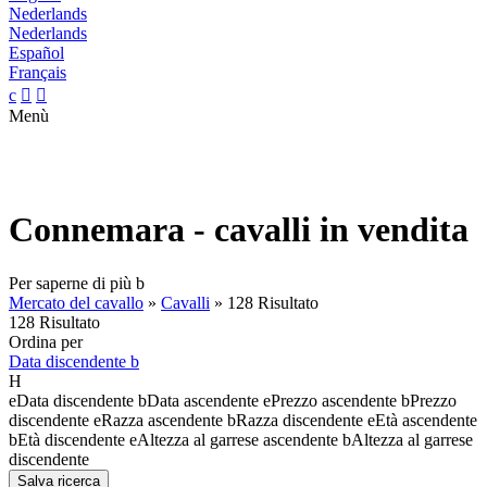
Nederlands
Nederlands
Español
Français
c


Menù
Connemara - cavalli in vendita
Per saperne di più
b
Mercato del cavallo
»
Cavalli
»
128 Risultato
128 Risultato
Ordina per
Data discendente
b
H
e
Data discendente
b
Data ascendente
e
Prezzo ascendente
b
Prezzo
discendente
e
Razza ascendente
b
Razza discendente
e
Età ascendente
b
Età discendente
e
Altezza al garrese ascendente
b
Altezza al garrese
discendente
Salva ricerca