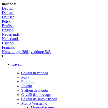
Italiano
b
Deutsch
Deutsch
Deutsch
Polski
English
English
Nederlands
Nederlands
Español
Français
Nuovo oggi: 386
|
venduto: 545
H
Cavalli
b
Cavalli in vendita
Pony
Embrioni
Puledri
Stalloni da monta
Cavalli da dressage
Cavalli da salto ostacoli
Monta Western
d
Monta Western