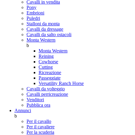
Cavalli in vendita
Pony
Embrioni
Puledri
Stalloni da monta
Cavalli da dressage
Cavalli da salto ostacoli
Monta Western
b
Monta Western
Reining
Cowhorse
Cutting
Ricreazione
Passeggiate
Versatility Ranch Horse
Cavalli da volteggio
Cavalli perricreazione
Venditori
Pubblica ora
Annunci
b
Per il cavallo
Per il cavaliere
Per la scuderia