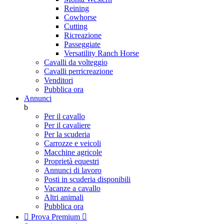
Reining
Cowhorse
Cutting
Ricreazione
Passeggiate
Versatility Ranch Horse
Cavalli da volteggio
Cavalli perricreazione
Venditori
Pubblica ora
Annunci
b
Per il cavallo
Per il cavaliere
Per la scuderia
Carrozze e veicoli
Macchine agricole
Proprietà equestri
Annunci di lavoro
Posti in scuderia disponibili
Vacanze a cavallo
Altri animali
Pubblica ora

Prova Premium
