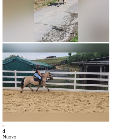
c
d
Nuovo