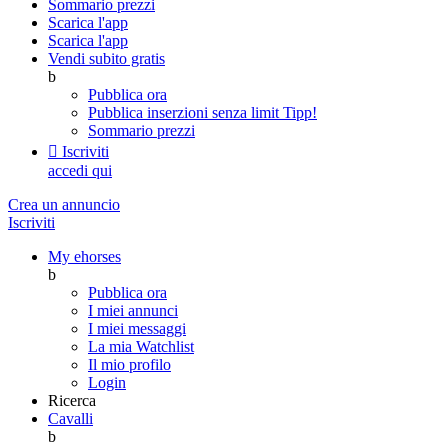
Sommario prezzi
Scarica l'app
Scarica l'app
Vendi subito gratis
b
Pubblica ora
Pubblica inserzioni senza limit
Tipp!
Sommario prezzi

Iscriviti
accedi qui
Crea un annuncio
Iscriviti
My ehorses
b
Pubblica ora
I miei annunci
I miei messaggi
La mia Watchlist
Il mio profilo
Login
Ricerca
Cavalli
b