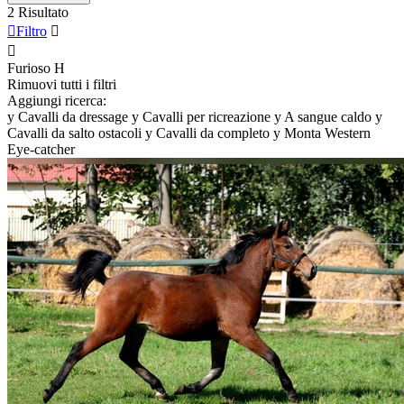
2 Risultato

Filtro


Furioso
H
Rimuovi tutti i filtri
Aggiungi ricerca:
y
Cavalli da dressage
y
Cavalli per ricreazione
y
A sangue caldo
y
Cavalli da salto ostacoli
y
Cavalli da completo
y
Monta Western
Eye-catcher