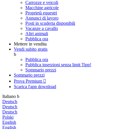
Carrozze e veicoli
Macchine agricole
Proprietà equestri
Annunci di lavoro
Posti in scuderia disponibili
Vacanze a cavallo
Altri animali
Pubblica ora
Mettere in vendita
Vendi subito gratis
b
Pubblica ora
Pubblica inserzioni senza limit
Tipp!
Sommario prezzi
Sommario prezzi
Prova Premium

Scarica l'app
download
Italiano
b
Deutsch
Deutsch
Deutsch
Polski
English
English