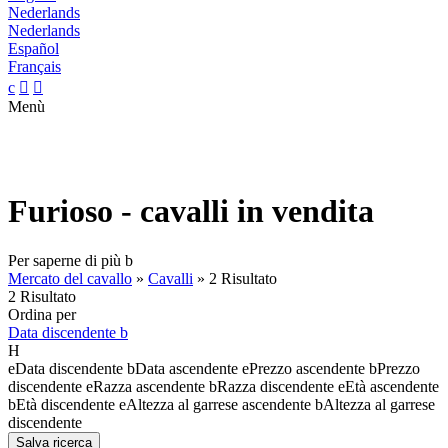
Nederlands
Nederlands
Español
Français
c


Menù
Furioso - cavalli in vendita
Per saperne di più
b
Mercato del cavallo
»
Cavalli
»
2 Risultato
2 Risultato
Ordina per
Data discendente
b
H
e
Data discendente
b
Data ascendente
e
Prezzo ascendente
b
Prezzo
discendente
e
Razza ascendente
b
Razza discendente
e
Età ascendente
b
Età discendente
e
Altezza al garrese ascendente
b
Altezza al garrese
discendente
Salva ricerca