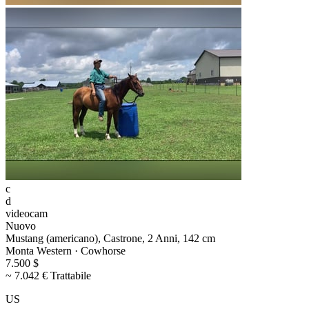
c
d
videocam
Nuovo
Mustang (americano), Castrone, 2 Anni, 142 cm
Monta Western · Cowhorse
7.500 $
~ 7.042 € Trattabile
US