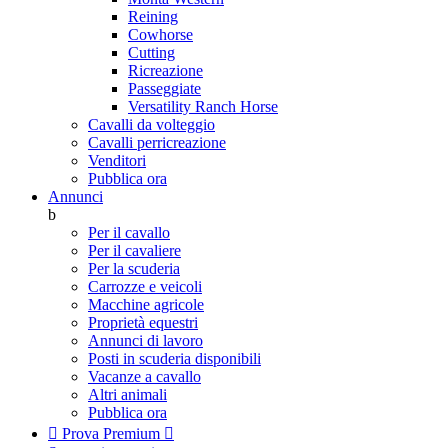
Reining
Cowhorse
Cutting
Ricreazione
Passeggiate
Versatility Ranch Horse
Cavalli da volteggio
Cavalli perricreazione
Venditori
Pubblica ora
Annunci
b
Per il cavallo
Per il cavaliere
Per la scuderia
Carrozze e veicoli
Macchine agricole
Proprietà equestri
Annunci di lavoro
Posti in scuderia disponibili
Vacanze a cavallo
Altri animali
Pubblica ora

Prova Premium
