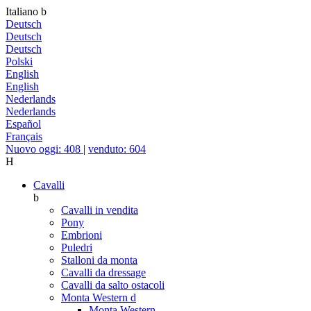
Italiano
b
Deutsch
Deutsch
Deutsch
Polski
English
English
Nederlands
Nederlands
Español
Français
Nuovo oggi: 408
|
venduto: 604
H
Cavalli
b
Cavalli in vendita
Pony
Embrioni
Puledri
Stalloni da monta
Cavalli da dressage
Cavalli da salto ostacoli
Monta Western
d
Monta Western