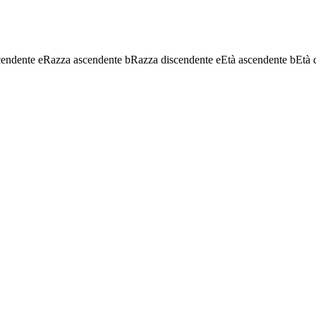
cendente
e
Razza ascendente
b
Razza discendente
e
Età ascendente
b
Età 