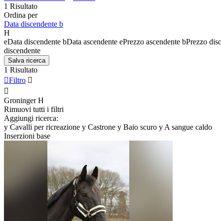
1 Risultato
Ordina per
Data discendente
b
H
e
Data discendente
b
Data ascendente
e
Prezzo ascendente
b
Prezzo dis
discendente
Salva ricerca
1 Risultato

Filtro


Groninger
H
Rimuovi tutti i filtri
Aggiungi ricerca:
y
Cavalli per ricreazione
y
Castrone
y
Baio scuro
y
A sangue caldo
Inserzioni base