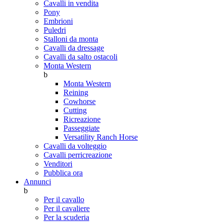
Cavalli in vendita
Pony
Embrioni
Puledri
Stalloni da monta
Cavalli da dressage
Cavalli da salto ostacoli
Monta Western
b
Monta Western
Reining
Cowhorse
Cutting
Ricreazione
Passeggiate
Versatility Ranch Horse
Cavalli da volteggio
Cavalli perricreazione
Venditori
Pubblica ora
Annunci
b
Per il cavallo
Per il cavaliere
Per la scuderia