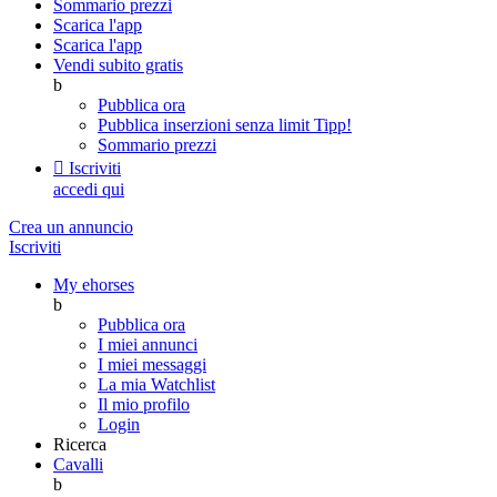
Sommario prezzi
Scarica l'app
Scarica l'app
Vendi subito gratis
b
Pubblica ora
Pubblica inserzioni senza limit
Tipp!
Sommario prezzi

Iscriviti
accedi qui
Crea un annuncio
Iscriviti
My ehorses
b
Pubblica ora
I miei annunci
I miei messaggi
La mia Watchlist
Il mio profilo
Login
Ricerca
Cavalli
b