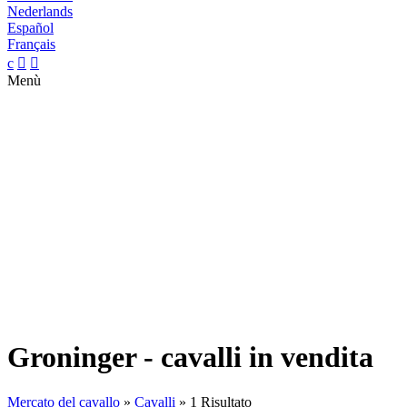
Nederlands
Español
Français
c


Menù
Groninger - cavalli in vendita
Mercato del cavallo
»
Cavalli
»
1 Risultato