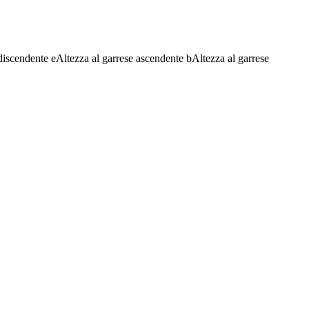
discendente
e
Altezza al garrese ascendente
b
Altezza al garrese