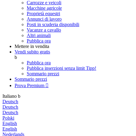
Carrozze e veicoli
Macchine agricole
Proprietà equestri
Annunci di lavoro
Posti in scuderia disponibili
Vacanze a cavallo
Altri animali
Pubblica ora
Mettere in vendita
Vendi subito gratis
b
Pubblica ora
Pubblica inserzioni senza limit
Tipp!
Sommario prezzi
Sommario prezzi
Prova Premium

Italiano
b
Deutsch
Deutsch
Deutsch
Polski
English
English
Nederlands