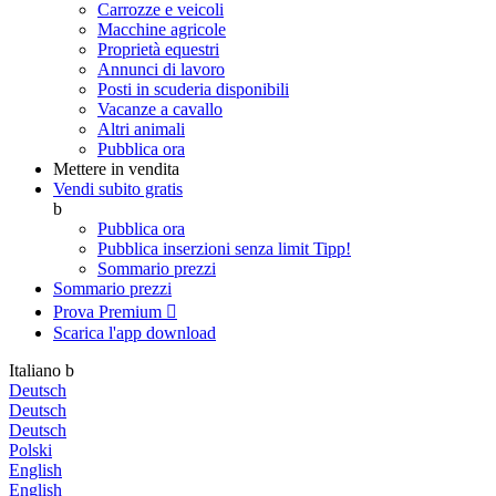
Carrozze e veicoli
Macchine agricole
Proprietà equestri
Annunci di lavoro
Posti in scuderia disponibili
Vacanze a cavallo
Altri animali
Pubblica ora
Mettere in vendita
Vendi subito gratis
b
Pubblica ora
Pubblica inserzioni senza limit
Tipp!
Sommario prezzi
Sommario prezzi
Prova Premium

Scarica l'app
download
Italiano
b
Deutsch
Deutsch
Deutsch
Polski
English
English