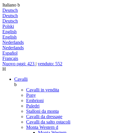
Italiano
b
Deutsch
Deutsch
Deutsch
Polski
English
English
Nederlands
Nederlands
Español
Français
Nuovo oggi: 423
|
venduto: 552
H
Cavalli
b
Cavalli in vendita
Pony
Embrioni
Puledri
Stalloni da monta
Cavalli da dressage
Cavalli da salto ostacoli
Monta Western
d
Monta Western