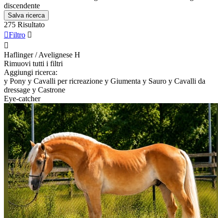
discendente
Salva ricerca
275 Risultato

Filtro


Haflinger / Avelignese
H
Rimuovi tutti i filtri
Aggiungi ricerca:
y
Pony
y
Cavalli per ricreazione
y
Giumenta
y
Sauro
y
Cavalli da
dressage
y
Castrone
Eye-catcher