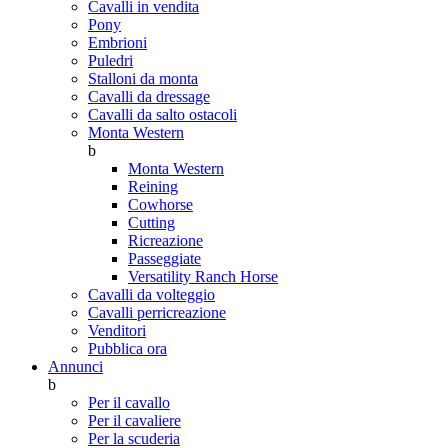
Cavalli in vendita
Pony
Embrioni
Puledri
Stalloni da monta
Cavalli da dressage
Cavalli da salto ostacoli
Monta Western
b
Monta Western
Reining
Cowhorse
Cutting
Ricreazione
Passeggiate
Versatility Ranch Horse
Cavalli da volteggio
Cavalli perricreazione
Venditori
Pubblica ora
Annunci
b
Per il cavallo
Per il cavaliere
Per la scuderia