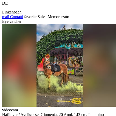
DE
Linkenbach
mail
Contatti
favorite
Salva
Memorizzato
Eye-catcher
videocam
Haflinger / Avelignese, Giumenta, 20 Anni, 143 cm, Palomino