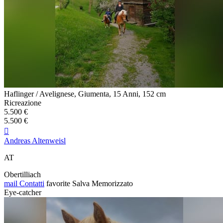
Haflinger / Avelignese, Giumenta, 15 Anni, 152 cm
Ricreazione
5.500 €
5.500 €

Andreas Altenweisl
AT
Obertilliach
mail
Contatti
favorite
Salva
Memorizzato
Eye-catcher