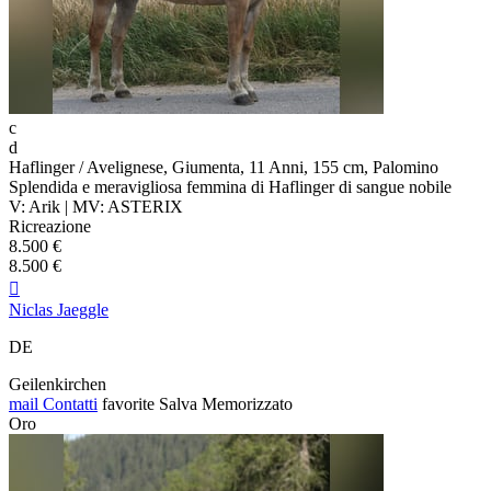
c
d
Haflinger / Avelignese, Giumenta, 11 Anni, 155 cm, Palomino
Splendida e meravigliosa femmina di Haflinger di sangue nobile
V: Arik | MV: ASTERIX
Ricreazione
8.500 €
8.500 €

Niclas Jaeggle
DE
Geilenkirchen
mail
Contatti
favorite
Salva
Memorizzato
Oro