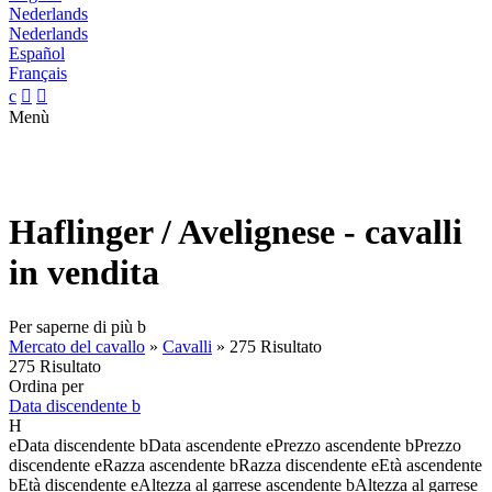
Nederlands
Nederlands
Español
Français
c


Menù
Haflinger / Avelignese - cavalli
in vendita
Per saperne di più
b
Mercato del cavallo
»
Cavalli
»
275 Risultato
275 Risultato
Ordina per
Data discendente
b
H
e
Data discendente
b
Data ascendente
e
Prezzo ascendente
b
Prezzo
discendente
e
Razza ascendente
b
Razza discendente
e
Età ascendente
b
Età discendente
e
Altezza al garrese ascendente
b
Altezza al garrese