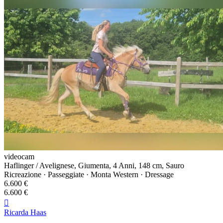
videocam
Haflinger / Avelignese, Giumenta, 4 Anni, 148 cm, Sauro
Ricreazione · Passeggiate · Monta Western · Dressage
6.600 €
6.600 €

Ricarda Haas