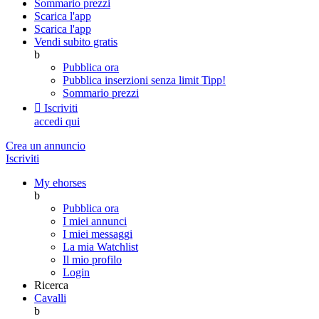
Sommario prezzi
Scarica l'app
Scarica l'app
Vendi subito gratis
b
Pubblica ora
Pubblica inserzioni senza limit
Tipp!
Sommario prezzi

Iscriviti
accedi qui
Crea un annuncio
Iscriviti
My ehorses
b
Pubblica ora
I miei annunci
I miei messaggi
La mia Watchlist
Il mio profilo
Login
Ricerca
Cavalli
b