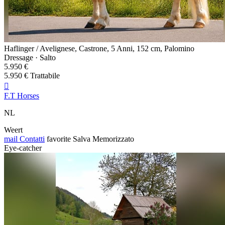
Haflinger / Avelignese, Castrone, 5 Anni, 152 cm, Palomino
Dressage · Salto
5.950 €
5.950 € Trattabile

F.T Horses
NL
Weert
mail
Contatti
favorite
Salva
Memorizzato
Eye-catcher