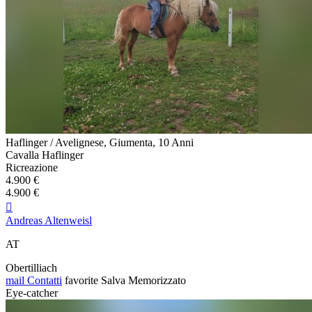
Haflinger / Avelignese, Giumenta, 10 Anni
Cavalla Haflinger
Ricreazione
4.900 €
4.900 €

Andreas Altenweisl
AT
Obertilliach
mail
Contatti
favorite
Salva
Memorizzato
Eye-catcher