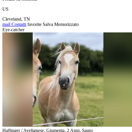
US
Cleveland, TN
mail
Contatti
favorite
Salva
Memorizzato
Eye-catcher
Haflinger / Avelignese, Giumenta, 2 Anni, Sauro