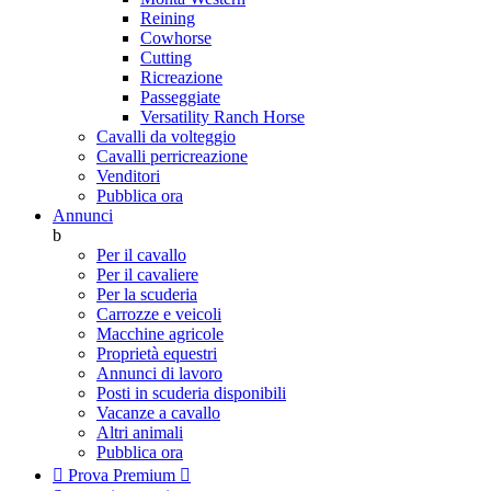
Reining
Cowhorse
Cutting
Ricreazione
Passeggiate
Versatility Ranch Horse
Cavalli da volteggio
Cavalli perricreazione
Venditori
Pubblica ora
Annunci
b
Per il cavallo
Per il cavaliere
Per la scuderia
Carrozze e veicoli
Macchine agricole
Proprietà equestri
Annunci di lavoro
Posti in scuderia disponibili
Vacanze a cavallo
Altri animali
Pubblica ora

Prova Premium
