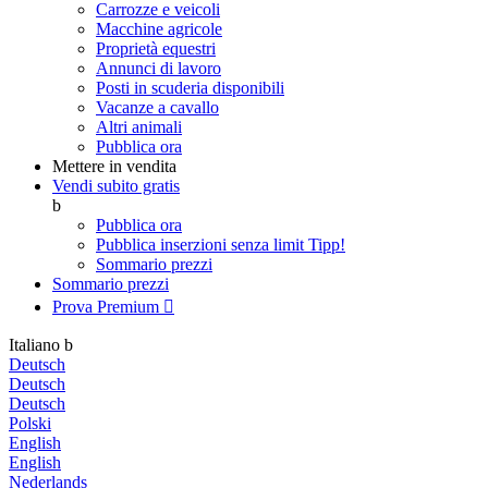
Carrozze e veicoli
Macchine agricole
Proprietà equestri
Annunci di lavoro
Posti in scuderia disponibili
Vacanze a cavallo
Altri animali
Pubblica ora
Mettere in vendita
Vendi subito gratis
b
Pubblica ora
Pubblica inserzioni senza limit
Tipp!
Sommario prezzi
Sommario prezzi
Prova Premium

Italiano
b
Deutsch
Deutsch
Deutsch
Polski
English
English
Nederlands