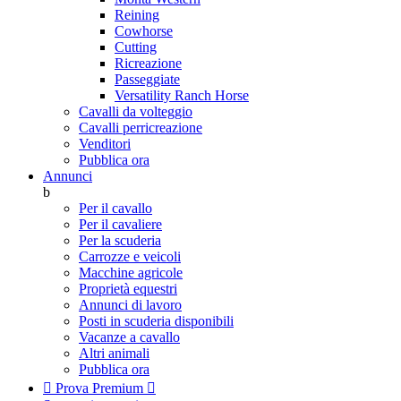
Reining
Cowhorse
Cutting
Ricreazione
Passeggiate
Versatility Ranch Horse
Cavalli da volteggio
Cavalli perricreazione
Venditori
Pubblica ora
Annunci
b
Per il cavallo
Per il cavaliere
Per la scuderia
Carrozze e veicoli
Macchine agricole
Proprietà equestri
Annunci di lavoro
Posti in scuderia disponibili
Vacanze a cavallo
Altri animali
Pubblica ora

Prova Premium
