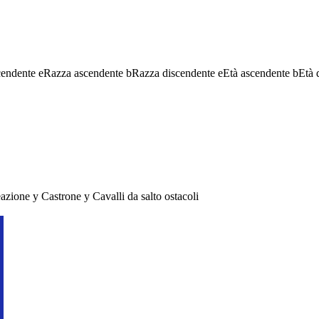
cendente
e
Razza ascendente
b
Razza discendente
e
Età ascendente
b
Età 
eazione
y
Castrone
y
Cavalli da salto ostacoli