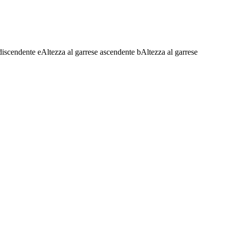
discendente
e
Altezza al garrese ascendente
b
Altezza al garrese