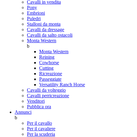
Cavalli in vendita
Pony
Embrioni
Puledri
Stalloni da monta
Cavalli da dressage
Cavalli da salto ostacoli
Monta Western
b
Monta Western
Reining
Cowhorse
Cutting
Ricreazione
Passeggiate
Versatility Ranch Horse
Cavalli da volteggio
Cavalli perricreazione
Venditori
Pubblica ora
Annunci
b
Per il cavallo
Per il cavaliere
Per la scuderia