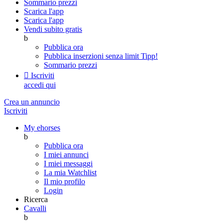
Sommario prezzi
Scarica l'app
Scarica l'app
Vendi subito gratis
b
Pubblica ora
Pubblica inserzioni senza limit
Tipp!
Sommario prezzi

Iscriviti
accedi qui
Crea un annuncio
Iscriviti
My ehorses
b
Pubblica ora
I miei annunci
I miei messaggi
La mia Watchlist
Il mio profilo
Login
Ricerca
Cavalli
b