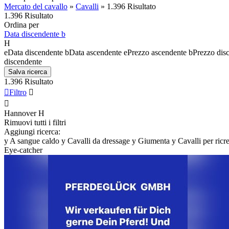
Mercato del cavallo
»
Cavalli
»
1.396 Risultato
1.396 Risultato
Ordina per
Data discendente
b
H
e
Data discendente
b
Data ascendente
e
Prezzo ascendente
b
Prezzo dis
discendente
Salva ricerca
1.396 Risultato

Filtro


Hannover
H
Rimuovi tutti i filtri
Aggiungi ricerca:
y
A sangue caldo
y
Cavalli da dressage
y
Giumenta
y
Cavalli per ricr
Eye-catcher