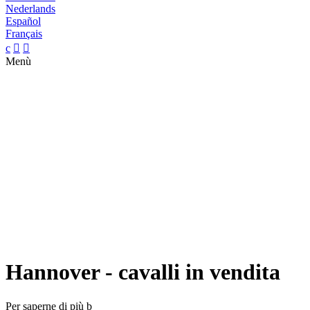
Nederlands
Español
Français
c


Menù
Hannover - cavalli in vendita
Per saperne di più
b