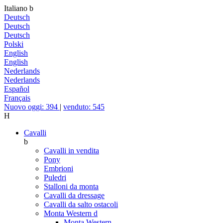
Italiano
b
Deutsch
Deutsch
Deutsch
Polski
English
English
Nederlands
Nederlands
Español
Français
Nuovo oggi: 394
|
venduto: 545
H
Cavalli
b
Cavalli in vendita
Pony
Embrioni
Puledri
Stalloni da monta
Cavalli da dressage
Cavalli da salto ostacoli
Monta Western
d
Monta Western