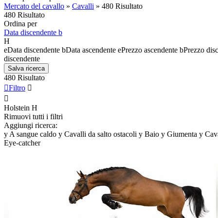
Mercato del cavallo
»
Cavalli
»
480 Risultato
480 Risultato
Ordina per
Data discendente
b
H
e
Data discendente
b
Data ascendente
e
Prezzo ascendente
b
Prezzo dis
discendente
Salva ricerca
480 Risultato

Filtro


Holstein
H
Rimuovi tutti i filtri
Aggiungi ricerca:
y
A sangue caldo
y
Cavalli da salto ostacoli
y
Baio
y
Giumenta
y
Cava
Eye-catcher