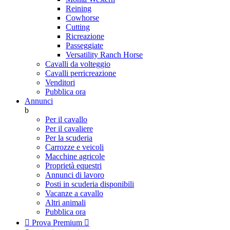
Reining
Cowhorse
Cutting
Ricreazione
Passeggiate
Versatility Ranch Horse
Cavalli da volteggio
Cavalli perricreazione
Venditori
Pubblica ora
Annunci
b
Per il cavallo
Per il cavaliere
Per la scuderia
Carrozze e veicoli
Macchine agricole
Proprietà equestri
Annunci di lavoro
Posti in scuderia disponibili
Vacanze a cavallo
Altri animali
Pubblica ora

Prova Premium
