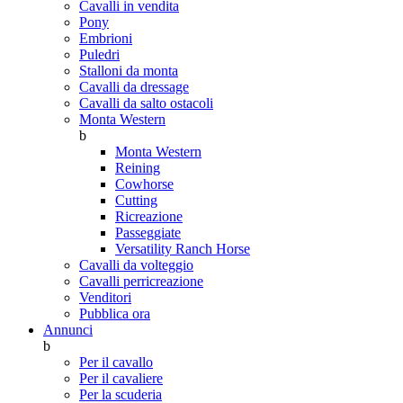
Cavalli in vendita
Pony
Embrioni
Puledri
Stalloni da monta
Cavalli da dressage
Cavalli da salto ostacoli
Monta Western
b
Monta Western
Reining
Cowhorse
Cutting
Ricreazione
Passeggiate
Versatility Ranch Horse
Cavalli da volteggio
Cavalli perricreazione
Venditori
Pubblica ora
Annunci
b
Per il cavallo
Per il cavaliere
Per la scuderia