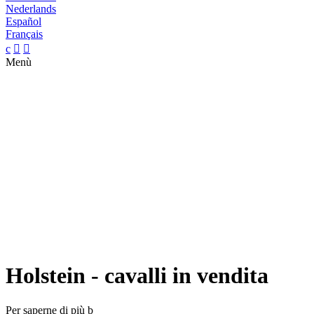
Nederlands
Español
Français
c


Menù
Holstein - cavalli in vendita
Per saperne di più
b