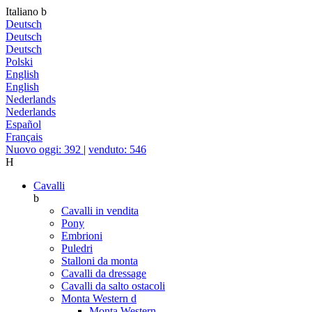
Italiano
b
Deutsch
Deutsch
Deutsch
Polski
English
English
Nederlands
Nederlands
Español
Français
Nuovo oggi: 392
|
venduto: 546
H
Cavalli
b
Cavalli in vendita
Pony
Embrioni
Puledri
Stalloni da monta
Cavalli da dressage
Cavalli da salto ostacoli
Monta Western
d
Monta Western