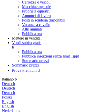
Carrozze e veicoli
Macchine agricole
Proprietà equestri
Annunci di lavoro
Posti in scuderia disponibili
Vacanze a cavallo
Altri animali
Pubblica ora
Mettere in vendita
Vendi subito gratis
b
Pubblica ora
Pubblica inserzioni senza limit
Tipp!
Sommario prezzi
Sommario prezzi
Prova Premium

Italiano
b
Deutsch
Deutsch
Deutsch
Polski
English
English
Nederlands