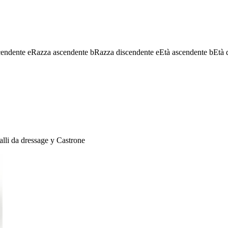
cendente
e
Razza ascendente
b
Razza discendente
e
Età ascendente
b
Età 
lli da dressage
y
Castrone