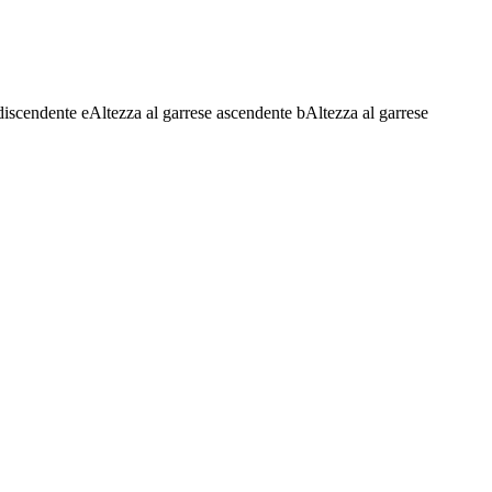
discendente
e
Altezza al garrese ascendente
b
Altezza al garrese