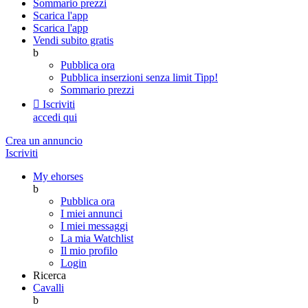
Sommario prezzi
Scarica l'app
Scarica l'app
Vendi subito gratis
b
Pubblica ora
Pubblica inserzioni senza limit
Tipp!
Sommario prezzi

Iscriviti
accedi qui
Crea un annuncio
Iscriviti
My ehorses
b
Pubblica ora
I miei annunci
I miei messaggi
La mia Watchlist
Il mio profilo
Login
Ricerca
Cavalli
b