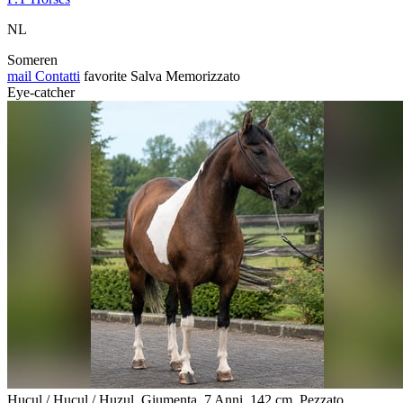
NL
Someren
mail
Contatti
favorite
Salva
Memorizzato
Eye-catcher
Huçul / Hucul / Huzul, Giumenta, 7 Anni, 142 cm, Pezzato