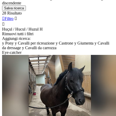
discendente
Salva ricerca
28 Risultato

Filtro


Huçul / Hucul / Huzul
H
Rimuovi tutti i filtri
Aggiungi ricerca:
y
Pony
y
Cavalli per ricreazione
y
Castrone
y
Giumenta
y
Cavalli
da dressage
y
Cavalli da carrozza
Eye-catcher