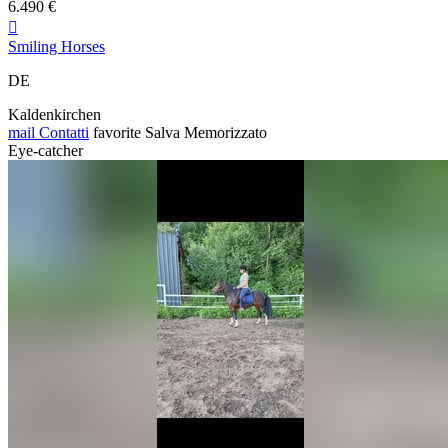
6.490 €

Smiling Horses
DE
Kaldenkirchen
mail
Contatti
favorite
Salva
Memorizzato
Eye-catcher