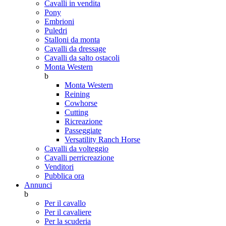
Cavalli in vendita
Pony
Embrioni
Puledri
Stalloni da monta
Cavalli da dressage
Cavalli da salto ostacoli
Monta Western
b
Monta Western
Reining
Cowhorse
Cutting
Ricreazione
Passeggiate
Versatility Ranch Horse
Cavalli da volteggio
Cavalli perricreazione
Venditori
Pubblica ora
Annunci
b
Per il cavallo
Per il cavaliere
Per la scuderia