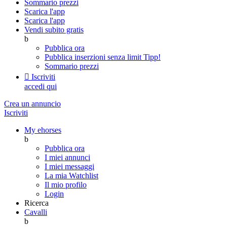
Sommario prezzi
Scarica l'app
Scarica l'app
Vendi subito gratis
b
Pubblica ora
Pubblica inserzioni senza limit
Tipp!
Sommario prezzi

Iscriviti
accedi qui
Crea un annuncio
Iscriviti
My ehorses
b
Pubblica ora
I miei annunci
I miei messaggi
La mia Watchlist
Il mio profilo
Login
Ricerca
Cavalli
b