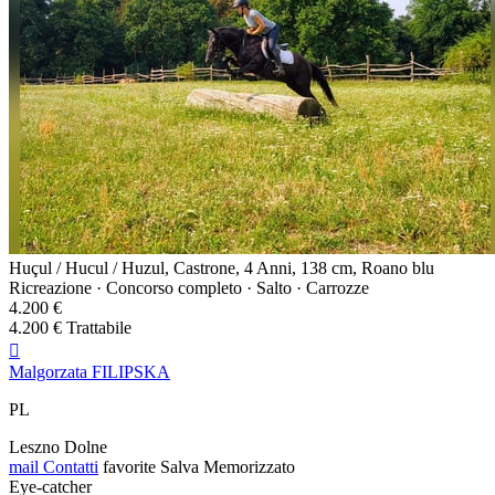
Huçul / Hucul / Huzul, Castrone, 4 Anni, 138 cm, Roano blu
Ricreazione · Concorso completo · Salto · Carrozze
4.200 €
4.200 € Trattabile

Malgorzata FILIPSKA
PL
Leszno Dolne
mail
Contatti
favorite
Salva
Memorizzato
Eye-catcher