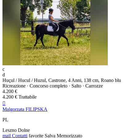
c
d
Huçul / Hucul / Huzul, Castrone, 4 Anni, 138 cm, Roano blu
Ricreazione · Concorso completo · Salto · Carrozze
4.200 €
4.200 € Trattabile

Malgorzata FILIPSKA
PL
Leszno Dolne
mail
Contatti
favorite
Salva
Memorizzato