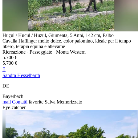
Huçul / Hucul / Huzul, Giumenta, 5 Anni, 142 cm, Falbo
Cavalla Haflinger molto dolce, color palomino, ideale per il tempo
libero, terapia equina e allevame
Ricreazione · Passeggiate · Monta Western
5.700 €
5.700 €

Sandra Hesselbarth
DE
Bayerbach
mail
Contatti
favorite
Salva
Memorizzato
Eye-catcher