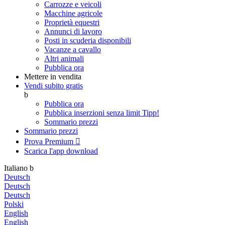
Carrozze e veicoli
Macchine agricole
Proprietà equestri
Annunci di lavoro
Posti in scuderia disponibili
Vacanze a cavallo
Altri animali
Pubblica ora
Mettere in vendita
Vendi subito gratis
b
Pubblica ora
Pubblica inserzioni senza limit
Tipp!
Sommario prezzi
Sommario prezzi
Prova Premium

Scarica l'app
download
Italiano
b
Deutsch
Deutsch
Deutsch
Polski
English
English