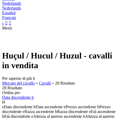
Nederlands
Nederlands
Español
Français
c


Menù
Huçul / Hucul / Huzul - cavalli
in vendita
Per saperne di più
b
Mercato del cavallo
»
Cavalli
»
28 Risultato
28 Risultato
Ordina per
Data discendente
b
H
e
Data discendente
b
Data ascendente
e
Prezzo ascendente
b
Prezzo
discendente
e
Razza ascendente
b
Razza discendente
e
Età ascendente
b
Età discendente
e
Altezza al garrese ascendente
b
Altezza al garrese