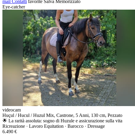
mail
Contatti
favorite
Salva
Memorizzato
Eye-catcher
videocam
Huçul / Hucul / Huzul Mix, Castrone, 5 Anni, 130 cm, Pezzato
🌟 La rarità assoluta: sogno di Huzule e assicurazione sulla vita
Ricreazione · Lavoro Equitation · Barocco · Dressage
6.490 €