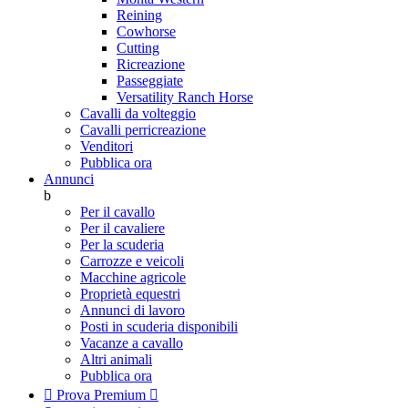
Reining
Cowhorse
Cutting
Ricreazione
Passeggiate
Versatility Ranch Horse
Cavalli da volteggio
Cavalli perricreazione
Venditori
Pubblica ora
Annunci
b
Per il cavallo
Per il cavaliere
Per la scuderia
Carrozze e veicoli
Macchine agricole
Proprietà equestri
Annunci di lavoro
Posti in scuderia disponibili
Vacanze a cavallo
Altri animali
Pubblica ora

Prova Premium
