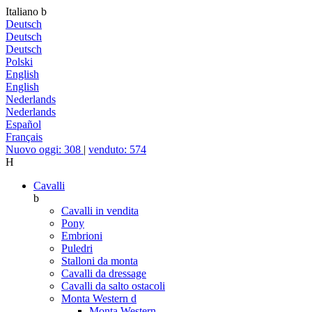
Italiano
b
Deutsch
Deutsch
Deutsch
Polski
English
English
Nederlands
Nederlands
Español
Français
Nuovo oggi: 308
|
venduto: 574
H
Cavalli
b
Cavalli in vendita
Pony
Embrioni
Puledri
Stalloni da monta
Cavalli da dressage
Cavalli da salto ostacoli
Monta Western
d
Monta Western