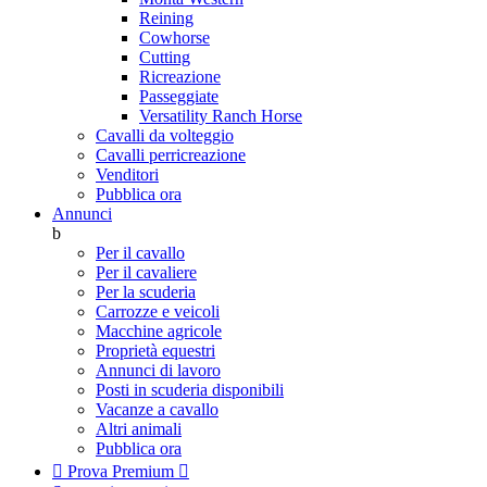
Reining
Cowhorse
Cutting
Ricreazione
Passeggiate
Versatility Ranch Horse
Cavalli da volteggio
Cavalli perricreazione
Venditori
Pubblica ora
Annunci
b
Per il cavallo
Per il cavaliere
Per la scuderia
Carrozze e veicoli
Macchine agricole
Proprietà equestri
Annunci di lavoro
Posti in scuderia disponibili
Vacanze a cavallo
Altri animali
Pubblica ora

Prova Premium
