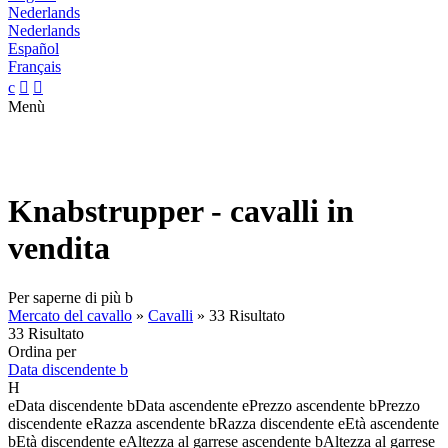
Nederlands
Nederlands
Español
Français
c


Menù
Knabstrupper - cavalli in
vendita
Per saperne di più
b
Mercato del cavallo
»
Cavalli
»
33 Risultato
33 Risultato
Ordina per
Data discendente
b
H
e
Data discendente
b
Data ascendente
e
Prezzo ascendente
b
Prezzo
discendente
e
Razza ascendente
b
Razza discendente
e
Età ascendente
b
Età discendente
e
Altezza al garrese ascendente
b
Altezza al garrese