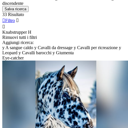
discendente
Salva ricerca
33 Risultato

Filtro


Knabstrupper
H
Rimuovi tutti i filtri
Aggiungi ricerca:
y
A sangue caldo
y
Cavalli da dressage
y
Cavalli per ricreazione
y
Leopard
y
Cavalli barocchi
y
Giumenta
Eye-catcher