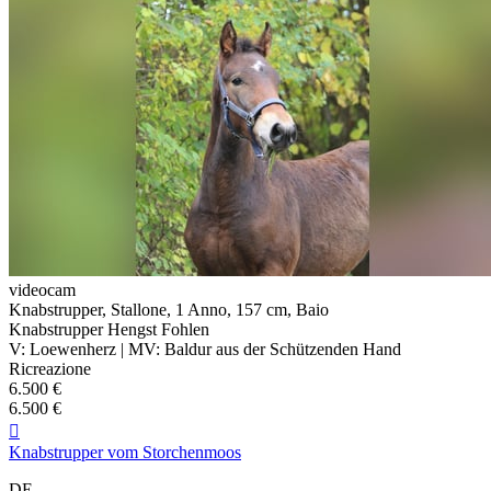
videocam
Knabstrupper, Stallone, 1 Anno, 157 cm, Baio
Knabstrupper Hengst Fohlen
V: Loewenherz | MV: Baldur aus der Schützenden Hand
Ricreazione
6.500 €
6.500 €

Knabstrupper vom Storchenmoos
DE