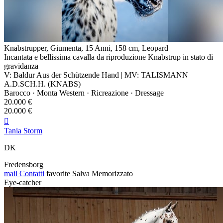
Knabstrupper, Giumenta, 15 Anni, 158 cm, Leopard
Incantata e bellissima cavalla da riproduzione Knabstrup in stato di
gravidanza
V: Baldur Aus der Schützende Hand | MV: TALISMANN
A.D.SCH.H. (KNABS)
Barocco · Monta Western · Ricreazione · Dressage
20.000 €
20.000 €

Tania Storm
DK
Fredensborg
mail
Contatti
favorite
Salva
Memorizzato
Eye-catcher