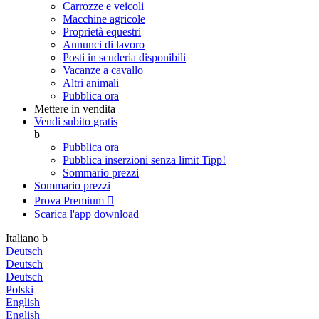
Carrozze e veicoli
Macchine agricole
Proprietà equestri
Annunci di lavoro
Posti in scuderia disponibili
Vacanze a cavallo
Altri animali
Pubblica ora
Mettere in vendita
Vendi subito gratis
b
Pubblica ora
Pubblica inserzioni senza limit
Tipp!
Sommario prezzi
Sommario prezzi
Prova Premium

Scarica l'app
download
Italiano
b
Deutsch
Deutsch
Deutsch
Polski
English
English