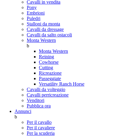
Cavalli in vendita
Pony
Embrioni
Puledri
Stalloni da monta
Cavalli da dressage
Cavalli da salto ostacoli
Monta Western
b
Monta Western
Reining
Cowhorse
Cutting
Ricreazione
Passeggiate
Versatility Ranch Horse
Cavalli da volteggio
Cavalli perricreazione
Venditori
Pubblica ora
Annunci
b
Per il cavallo
Per il cavaliere
Per la scuderia