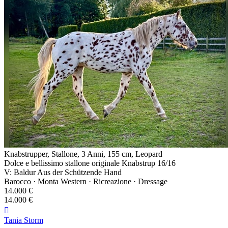
Knabstrupper, Stallone, 3 Anni, 155 cm, Leopard
Dolce e bellissimo stallone originale Knabstrup 16/16
V: Baldur Aus der Schützende Hand
Barocco · Monta Western · Ricreazione · Dressage
14.000 €
14.000 €

Tania Storm