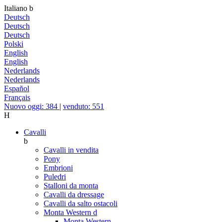
Italiano
b
Deutsch
Deutsch
Deutsch
Polski
English
English
Nederlands
Nederlands
Español
Français
Nuovo oggi: 384
|
venduto: 551
H
Cavalli
b
Cavalli in vendita
Pony
Embrioni
Puledri
Stalloni da monta
Cavalli da dressage
Cavalli da salto ostacoli
Monta Western
d
Monta Western