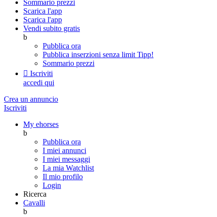
Sommario prezzi
Scarica l'app
Scarica l'app
Vendi subito gratis
b
Pubblica ora
Pubblica inserzioni senza limit
Tipp!
Sommario prezzi

Iscriviti
accedi qui
Crea un annuncio
Iscriviti
My ehorses
b
Pubblica ora
I miei annunci
I miei messaggi
La mia Watchlist
Il mio profilo
Login
Ricerca
Cavalli
b