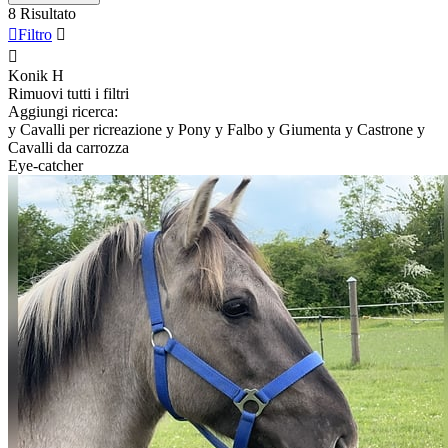
8 Risultato

Filtro


Konik
H
Rimuovi tutti i filtri
Aggiungi ricerca:
y
Cavalli per ricreazione
y
Pony
y
Falbo
y
Giumenta
y
Castrone
y
Cavalli da carrozza
Eye-catcher