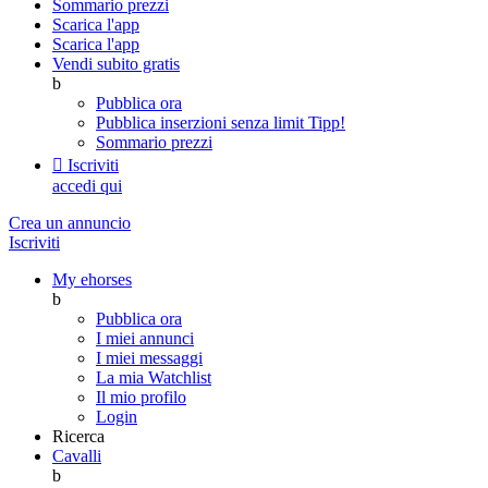
Sommario prezzi
Scarica l'app
Scarica l'app
Vendi subito gratis
b
Pubblica ora
Pubblica inserzioni senza limit
Tipp!
Sommario prezzi

Iscriviti
accedi qui
Crea un annuncio
Iscriviti
My ehorses
b
Pubblica ora
I miei annunci
I miei messaggi
La mia Watchlist
Il mio profilo
Login
Ricerca
Cavalli
b