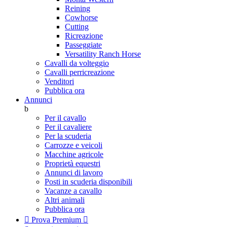
Reining
Cowhorse
Cutting
Ricreazione
Passeggiate
Versatility Ranch Horse
Cavalli da volteggio
Cavalli perricreazione
Venditori
Pubblica ora
Annunci
b
Per il cavallo
Per il cavaliere
Per la scuderia
Carrozze e veicoli
Macchine agricole
Proprietà equestri
Annunci di lavoro
Posti in scuderia disponibili
Vacanze a cavallo
Altri animali
Pubblica ora

Prova Premium
