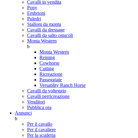
Cavalli in vendita
Pony
Embrioni
Puledri
Stalloni da monta
Cavalli da dressage
Cavalli da salto ostacoli
Monta Western
b
Monta Western
Reining
Cowhorse
Cutting
Ricreazione
Passeggiate
Versatility Ranch Horse
Cavalli da volteggio
Cavalli perricreazione
Venditori
Pubblica ora
Annunci
b
Per il cavallo
Per il cavaliere
Per la scuderia