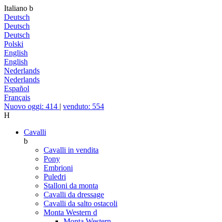
Italiano
b
Deutsch
Deutsch
Deutsch
Polski
English
English
Nederlands
Nederlands
Español
Français
Nuovo oggi: 414
|
venduto: 554
H
Cavalli
b
Cavalli in vendita
Pony
Embrioni
Puledri
Stalloni da monta
Cavalli da dressage
Cavalli da salto ostacoli
Monta Western
d
Monta Western