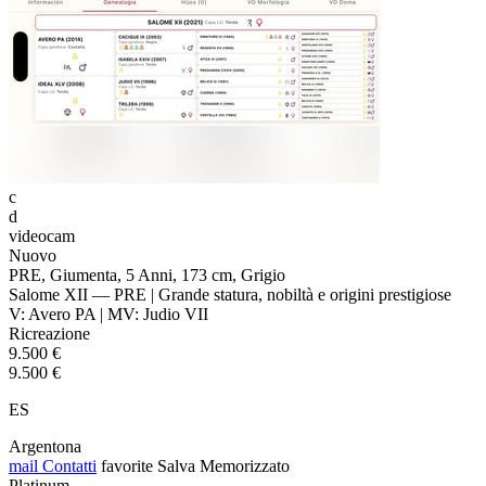
c
d
videocam
Nuovo
PRE, Giumenta, 5 Anni, 173 cm, Grigio
Salome XII — PRE | Grande statura, nobiltà e origini prestigiose
V: Avero PA | MV: Judio VII
Ricreazione
9.500 €
9.500 €
ES
Argentona
mail
Contatti
favorite
Salva
Memorizzato
Platinum