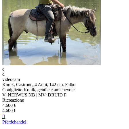
c
d
videocam
Konik, Castrone, 4 Anni, 142 cm, Falbo
Coniglietto Konik, gentile e amichevole
V: NERWUS NB | MV: DRUID P
Ricreazione
4.600 €
4.600 €

Pferdehandel