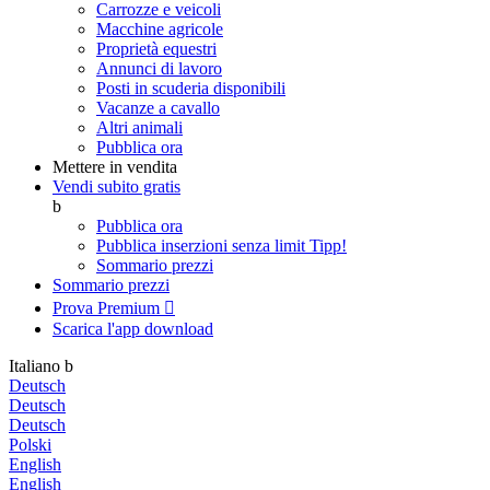
Carrozze e veicoli
Macchine agricole
Proprietà equestri
Annunci di lavoro
Posti in scuderia disponibili
Vacanze a cavallo
Altri animali
Pubblica ora
Mettere in vendita
Vendi subito gratis
b
Pubblica ora
Pubblica inserzioni senza limit
Tipp!
Sommario prezzi
Sommario prezzi
Prova Premium

Scarica l'app
download
Italiano
b
Deutsch
Deutsch
Deutsch
Polski
English
English