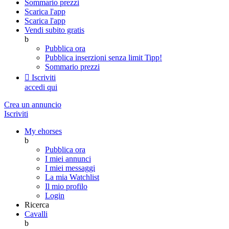
Sommario prezzi
Scarica l'app
Scarica l'app
Vendi subito gratis
b
Pubblica ora
Pubblica inserzioni senza limit
Tipp!
Sommario prezzi

Iscriviti
accedi qui
Crea un annuncio
Iscriviti
My ehorses
b
Pubblica ora
I miei annunci
I miei messaggi
La mia Watchlist
Il mio profilo
Login
Ricerca
Cavalli
b