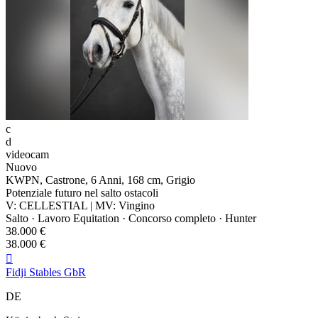
c
d
videocam
Nuovo
KWPN, Castrone, 6 Anni, 168 cm, Grigio
Potenziale futuro nel salto ostacoli
V: CELLESTIAL | MV: Vingino
Salto · Lavoro Equitation · Concorso completo · Hunter
38.000 €
38.000 €

Fidji Stables GbR
DE