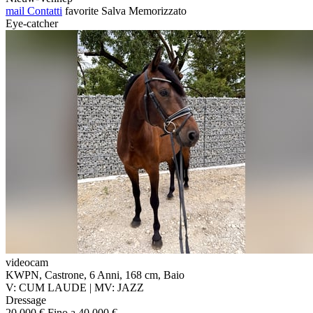
mail
Contatti
favorite
Salva
Memorizzato
Eye-catcher
videocam
KWPN, Castrone, 6 Anni, 168 cm, Baio
V: CUM LAUDE | MV: JAZZ
Dressage
20.000 € Fino a 40.000 €