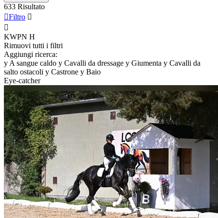
633 Risultato

Filtro


KWPN
H
Rimuovi tutti i filtri
Aggiungi ricerca:
y
A sangue caldo
y
Cavalli da dressage
y
Giumenta
y
Cavalli da
salto ostacoli
y
Castrone
y
Baio
Eye-catcher