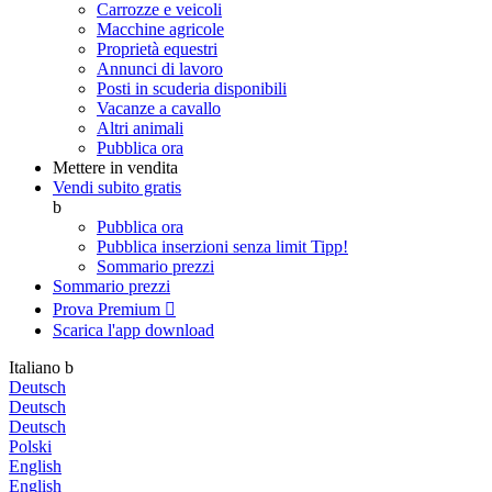
Carrozze e veicoli
Macchine agricole
Proprietà equestri
Annunci di lavoro
Posti in scuderia disponibili
Vacanze a cavallo
Altri animali
Pubblica ora
Mettere in vendita
Vendi subito gratis
b
Pubblica ora
Pubblica inserzioni senza limit
Tipp!
Sommario prezzi
Sommario prezzi
Prova Premium

Scarica l'app
download
Italiano
b
Deutsch
Deutsch
Deutsch
Polski
English
English