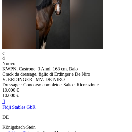
c
d
Nuovo
KWPN, Castrone, 3 Anni, 168 cm, Baio
Crack da dressage, figlio di Erdinger e De Niro
V: ERDINGER | MV: DE NIRO
Dressage · Concorso completo · Salto · Ricreazione
10.000 €
10.000 €

Fidji Stables GbR
DE
Königsbach-Stein