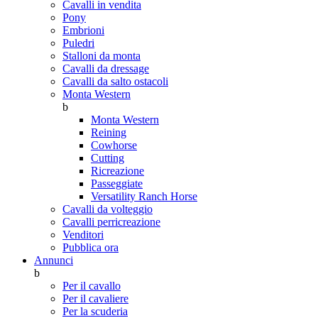
Cavalli in vendita
Pony
Embrioni
Puledri
Stalloni da monta
Cavalli da dressage
Cavalli da salto ostacoli
Monta Western
b
Monta Western
Reining
Cowhorse
Cutting
Ricreazione
Passeggiate
Versatility Ranch Horse
Cavalli da volteggio
Cavalli perricreazione
Venditori
Pubblica ora
Annunci
b
Per il cavallo
Per il cavaliere
Per la scuderia