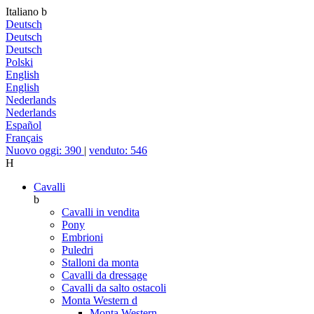
Italiano
b
Deutsch
Deutsch
Deutsch
Polski
English
English
Nederlands
Nederlands
Español
Français
Nuovo oggi: 390
|
venduto: 546
H
Cavalli
b
Cavalli in vendita
Pony
Embrioni
Puledri
Stalloni da monta
Cavalli da dressage
Cavalli da salto ostacoli
Monta Western
d
Monta Western