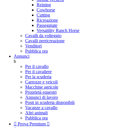
Reining
Cowhorse
Cutting
Ricreazione
Passeggiate
Versatility Ranch Horse
Cavalli da volteggio
Cavalli perricreazione
Venditori
Pubblica ora
Annunci
b
Per il cavallo
Per il cavaliere
Per la scuderia
Carrozze e veicoli
Macchine agricole
Proprietà equestri
Annunci di lavoro
Posti in scuderia disponibili
Vacanze a cavallo
Altri animali
Pubblica ora

Prova Premium
