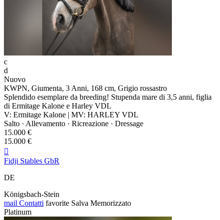
c
d
Nuovo
KWPN, Giumenta, 3 Anni, 168 cm, Grigio rossastro
Splendido esemplare da breeding! Stupenda mare di 3,5 anni, figlia
di Ermitage Kalone e Harley VDL
V: Ermitage Kalone | MV: HARLEY VDL
Salto · Allevamento · Ricreazione · Dressage
15.000 €
15.000 €

Fidji Stables GbR
DE
Königsbach-Stein
mail
Contatti
favorite
Salva
Memorizzato
Platinum