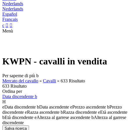
Nederlands
Nederlands
Español
Français
c


Menù
KWPN - cavalli in vendita
Per saperne di più
b
Mercato del cavallo
»
Cavalli
»
633 Risultato
633 Risultato
Ordina per
Data discendente
b
H
e
Data discendente
b
Data ascendente
e
Prezzo ascendente
b
Prezzo
discendente
e
Razza ascendente
b
Razza discendente
e
Età ascendente
b
Età discendente
e
Altezza al garrese ascendente
b
Altezza al garrese
discendente
Salva ricerca