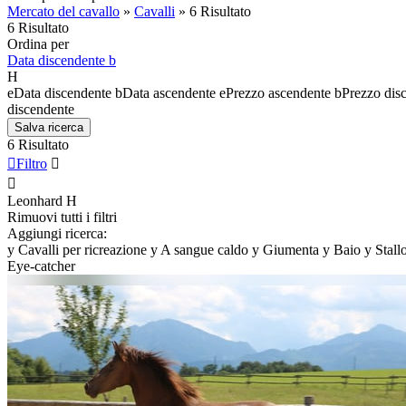
Mercato del cavallo
»
Cavalli
»
6 Risultato
6 Risultato
Ordina per
Data discendente
b
H
e
Data discendente
b
Data ascendente
e
Prezzo ascendente
b
Prezzo dis
discendente
Salva ricerca
6 Risultato

Filtro


Leonhard
H
Rimuovi tutti i filtri
Aggiungi ricerca:
y
Cavalli per ricreazione
y
A sangue caldo
y
Giumenta
y
Baio
y
Stall
Eye-catcher