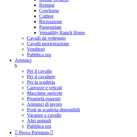
Reining
Cowhorse
Cutting
Ricreazione
Passeggiate
Versatility Ranch Horse
Cavalli da volteggio
Cavalli perricreazione
Venditori
Pubblica ora
Annunci
b
Per il cavallo
Per il cavaliere
Per la scuderia
Carrozze e veicoli
Macchine agricole
Proprietà equestri
Annunci di lavoro
Posti in scuderia disponibili
Vacanze a cavallo
Altri animali
Pubblica ora

Prova Premium
