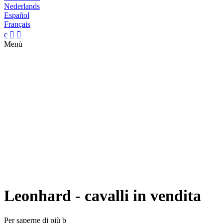
Nederlands
Español
Français
c


Menù
Leonhard - cavalli in vendita
Per saperne di più
b