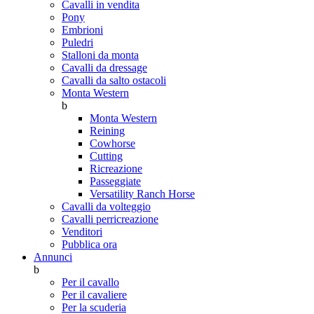
Cavalli in vendita
Pony
Embrioni
Puledri
Stalloni da monta
Cavalli da dressage
Cavalli da salto ostacoli
Monta Western
b
Monta Western
Reining
Cowhorse
Cutting
Ricreazione
Passeggiate
Versatility Ranch Horse
Cavalli da volteggio
Cavalli perricreazione
Venditori
Pubblica ora
Annunci
b
Per il cavallo
Per il cavaliere
Per la scuderia