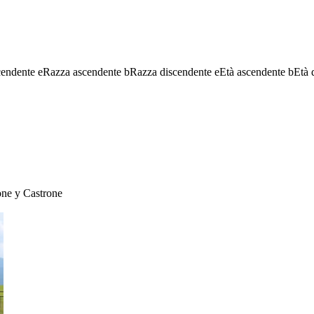
cendente
e
Razza ascendente
b
Razza discendente
e
Età ascendente
b
Età 
one
y
Castrone