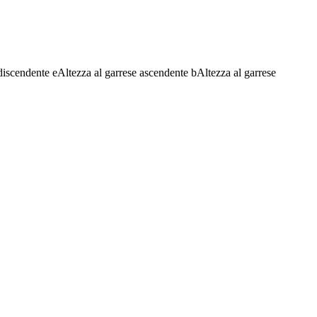
discendente
e
Altezza al garrese ascendente
b
Altezza al garrese