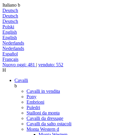
Italiano
b
Deutsch
Deutsch
Deutsch
Polski
English
English
Nederlands
Nederlands
Español
Français
Nuovo oggi: 481
|
venduto: 552
H
Cavalli
b
Cavalli in vendita
Pony
Embrioni
Puledri
Stalloni da monta
Cavalli da dressage
Cavalli da salto ostacoli
Monta Western
d
Monta Western