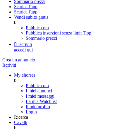
Sommario prezzi
Scarica l'app
Scarica l'app
Vendi subito gratis
b
Pubblica ora
Pubblica inserzioni senza limit
Tipp!
Sommario prezzi

Iscriviti
accedi qui
Crea un annuncio
Iscriviti
My ehorses
b
Pubblica ora
I miei annunci
I miei messaggi
La mia Watchlist
Il mio profilo
Login
Ricerca
Cavalli
b