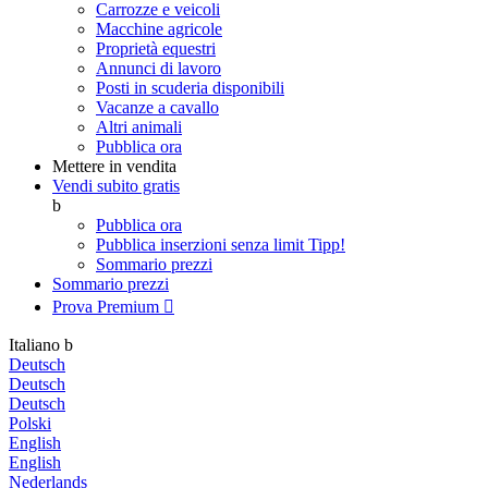
Carrozze e veicoli
Macchine agricole
Proprietà equestri
Annunci di lavoro
Posti in scuderia disponibili
Vacanze a cavallo
Altri animali
Pubblica ora
Mettere in vendita
Vendi subito gratis
b
Pubblica ora
Pubblica inserzioni senza limit
Tipp!
Sommario prezzi
Sommario prezzi
Prova Premium

Italiano
b
Deutsch
Deutsch
Deutsch
Polski
English
English
Nederlands