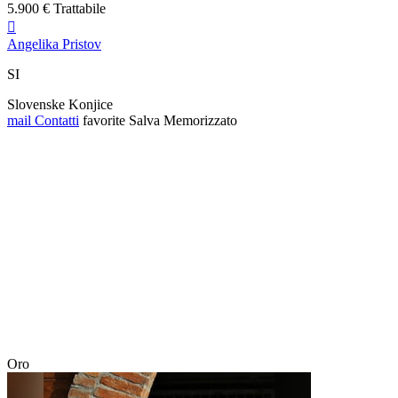
5.900 € Trattabile

Angelika Pristov
SI
Slovenske Konjice
mail
Contatti
favorite
Salva
Memorizzato
Oro