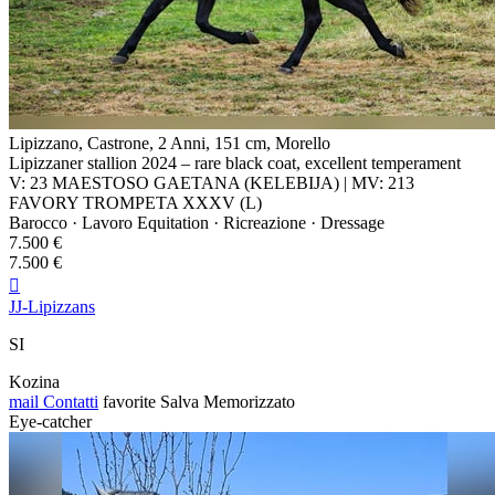
Lipizzano, Castrone, 2 Anni, 151 cm, Morello
Lipizzaner stallion 2024 – rare black coat, excellent temperament
V: 23 MAESTOSO GAETANA (KELEBIJA) | MV: 213
FAVORY TROMPETA XXXV (L)
Barocco · Lavoro Equitation · Ricreazione · Dressage
7.500 €
7.500 €

JJ-Lipizzans
SI
Kozina
mail
Contatti
favorite
Salva
Memorizzato
Eye-catcher