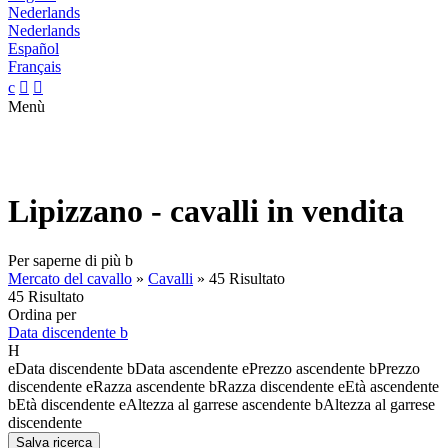
Nederlands
Nederlands
Español
Français
c


Menù
Lipizzano - cavalli in vendita
Per saperne di più
b
Mercato del cavallo
»
Cavalli
»
45 Risultato
45 Risultato
Ordina per
Data discendente
b
H
e
Data discendente
b
Data ascendente
e
Prezzo ascendente
b
Prezzo
discendente
e
Razza ascendente
b
Razza discendente
e
Età ascendente
b
Età discendente
e
Altezza al garrese ascendente
b
Altezza al garrese
discendente
Salva ricerca