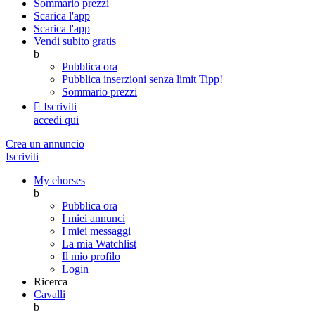
Sommario prezzi
Scarica l'app
Scarica l'app
Vendi subito gratis
b
Pubblica ora
Pubblica inserzioni senza limit
Tipp!
Sommario prezzi

Iscriviti
accedi qui
Crea un annuncio
Iscriviti
My ehorses
b
Pubblica ora
I miei annunci
I miei messaggi
La mia Watchlist
Il mio profilo
Login
Ricerca
Cavalli
b