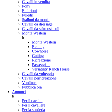
Cavalli in vendita
Pony
Embrioni
Puledri
Stalloni da monta
Cavalli da dressage
Cavalli da salto ostacoli
Monta Western
b
Monta Western
Reining
Cowhorse
Cutting
Ricreazione
Passeggiate
Versatility Ranch Horse
Cavalli da volteggio
Cavalli perricreazione
Venditori
Pubblica ora
Annunci
b
Per il cavallo
Per il cavaliere
Per la scuderia