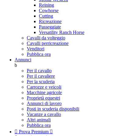
Reining
Cowhorse
Cutting
Ricreazione
Passeggiate
Versatility Ranch Horse
Cavalli da volteggio
Cavalli perricreazione
Venditori
Pubblica ora
Annunci
b
Per il cavallo
Per il cavaliere
Per la scuderia
Carrozze e veicoli
Macchine agricole
Proprietà equestri
Annunci di lavoro
Posti in scuderia disponibili
Vacanze a cavallo
Altri animali
Pubblica ora

Prova Premium
