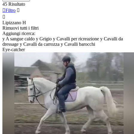
45 Risultato

Filtro


Lipizzano
H
Rimuovi tutti i filtri
Aggiungi ricerca:
y
A sangue caldo
y
Grigio
y
Cavalli per ricreazione
y
Cavalli da
dressage
y
Cavalli da carrozza
y
Cavalli barocchi
Eye-catcher