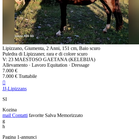
Lipizzano, Giumenta, 2 Anni, 151 cm, Baio scuro
Puledra di Lipizzaner, rara e di colore scuro
V: 23 MAESTOSO GAETANA (KELEBIJA)
Allevamento · Lavoro Equitation · Dressage
7.000 €
7.000 € Trattabile

JJ-Lipizzans
SI
Kozina
mail
Contatti
favorite
Salva
Memorizzato
g
h
Pagina 1-annunci