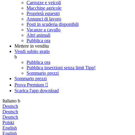
Carrozze e veicoli
Macchine agricole
Proprietà equestri
Annunci di lavoro
Posti in scuderia disponibili
Vacanze a cavallo
Altri animali
Pubblica ora
Mettere in vendita
Vendi subito gratis
b
Pubblica ora
Pubblica inserzioni senza limit
Tipp!
Sommario prezzi
Sommario prezzi
Prova Premium

Scarica l'app
download
Italiano
b
Deutsch
Deutsch
Deutsch
Polski
English
English