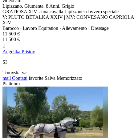
videocam
Lipizzano, Giumenta, 8 Anni, Grigio
GRATIOSA XIV - una cavalla Lipizzaner davvero speciale
V: PLUTO BETALKA XXIV | MV: CONVESANO CAPRIOLA
XIV
Barocco · Lavoro Equitation · Allevamento · Dressage
11.500 €
11.500 €

Angelika Pristov
SI
Trnovska vas
mail
Contatti
favorite
Salva
Memorizzato
Platinum