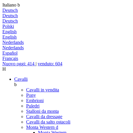
Italiano
b
Deutsch
Deutsch
Deutsch
Polski
English
English
Nederlands
Nederlands
Español
Français
Nuovo oggi: 414
|
venduto: 604
H
Cavalli
b
Cavalli in vendita
Pony
Embrioni
Puledri
Stalloni da monta
Cavalli da dressage
Cavalli da salto ostacoli
Monta Western
d
Monta Western