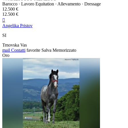
Barocco · Lavoro Equitation · Allevamento · Dressage
12.500 €
12.500 €

Angelika Pristov
SI
Trnovska Vas
mail
Contatti
favorite
Salva
Memorizzato
Oro