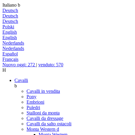
Italiano
b
Deutsch
Deutsch
Deutsch
Polski
English
English
Nederlands
Nederlands
Español
Français
Nuovo oggi: 272
|
venduto: 570
H
Cavalli
b
Cavalli in vendita
Pony
Embrioni
Puledri
Stalloni da monta
Cavalli da dressage
Cavalli da salto ostacoli
Monta Western
d
Monta Western