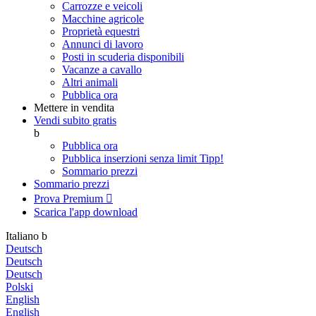
Carrozze e veicoli
Macchine agricole
Proprietà equestri
Annunci di lavoro
Posti in scuderia disponibili
Vacanze a cavallo
Altri animali
Pubblica ora
Mettere in vendita
Vendi subito gratis
b
Pubblica ora
Pubblica inserzioni senza limit
Tipp!
Sommario prezzi
Sommario prezzi
Prova Premium

Scarica l'app
download
Italiano
b
Deutsch
Deutsch
Deutsch
Polski
English
English