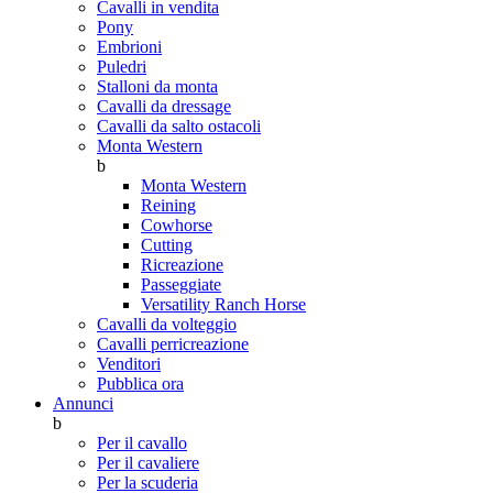
Cavalli in vendita
Pony
Embrioni
Puledri
Stalloni da monta
Cavalli da dressage
Cavalli da salto ostacoli
Monta Western
b
Monta Western
Reining
Cowhorse
Cutting
Ricreazione
Passeggiate
Versatility Ranch Horse
Cavalli da volteggio
Cavalli perricreazione
Venditori
Pubblica ora
Annunci
b
Per il cavallo
Per il cavaliere
Per la scuderia