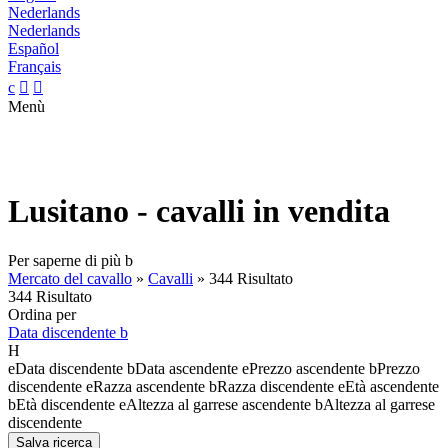
Nederlands
Nederlands
Español
Français
c


Menù
Lusitano - cavalli in vendita
Per saperne di più
b
Mercato del cavallo
»
Cavalli
»
344 Risultato
344 Risultato
Ordina per
Data discendente
b
H
e
Data discendente
b
Data ascendente
e
Prezzo ascendente
b
Prezzo
discendente
e
Razza ascendente
b
Razza discendente
e
Età ascendente
b
Età discendente
e
Altezza al garrese ascendente
b
Altezza al garrese
discendente
Salva ricerca