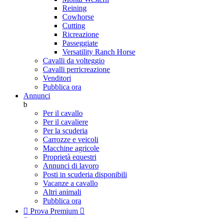
Reining
Cowhorse
Cutting
Ricreazione
Passeggiate
Versatility Ranch Horse
Cavalli da volteggio
Cavalli perricreazione
Venditori
Pubblica ora
Annunci
b
Per il cavallo
Per il cavaliere
Per la scuderia
Carrozze e veicoli
Macchine agricole
Proprietà equestri
Annunci di lavoro
Posti in scuderia disponibili
Vacanze a cavallo
Altri animali
Pubblica ora

Prova Premium
