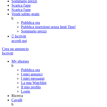
Sommario prezzi
Scarica l'app
Scarica l'app
Vendi subito gratis
b
Pubblica ora
Pubblica inserzioni senza limit
Tipp!
Sommario prezzi

Iscriviti
accedi qui
Crea un annuncio
Iscriviti
My ehorses
b
Pubblica ora
I miei annunci
I miei messaggi
La mia Watchlist
Il mio profilo
Login
Ricerca
Cavalli
b