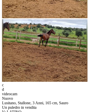
c
d
videocam
Nuovo
Lusitano, Stallone, 3 Anni, 165 cm, Sauro
Un puledro in vendita
V: LATINO