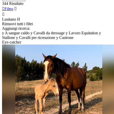
344 Risultato

Filtro


Lusitano
H
Rimuovi tutti i filtri
Aggiungi ricerca:
y
A sangue caldo
y
Cavalli da dressage
y
Lavoro Equitation
y
Stallone
y
Cavalli per ricreazione
y
Castrone
Eye-catcher