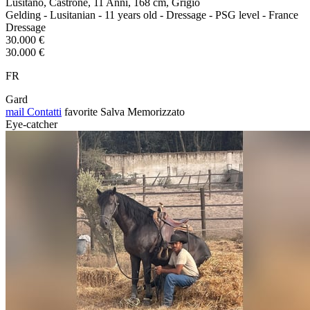
Lusitano, Castrone, 11 Anni, 168 cm, Grigio
Gelding - Lusitanian - 11 years old - Dressage - PSG level - France
Dressage
30.000 €
30.000 €
FR
Gard
mail
Contatti
favorite
Salva
Memorizzato
Eye-catcher