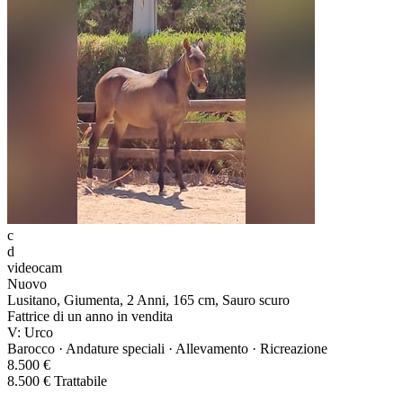
c
d
videocam
Nuovo
Lusitano, Giumenta, 2 Anni, 165 cm, Sauro scuro
Fattrice di un anno in vendita
V: Urco
Barocco · Andature speciali · Allevamento · Ricreazione
8.500 €
8.500 € Trattabile