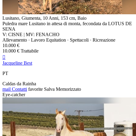
Lusitano, Giumenta, 10 Anni, 153 cm, Baio
Puledra mare Lusitano in attesa di monta, fecondata da LOTUS DE
SENA
V: CISNE | MV: FENACHO
Allevamento · Lavoro Equitation · Spettacoli · Ricreazione
10.000 €
10.000 € Trattabile

Jacqueline Best
PT
Caldas da Rainha
mail
Contatti
favorite
Salva
Memorizzato
Eye-catcher