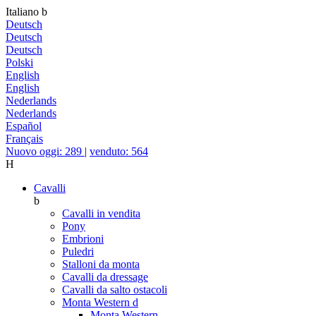
Italiano
b
Deutsch
Deutsch
Deutsch
Polski
English
English
Nederlands
Nederlands
Español
Français
Nuovo oggi: 289
|
venduto: 564
H
Cavalli
b
Cavalli in vendita
Pony
Embrioni
Puledri
Stalloni da monta
Cavalli da dressage
Cavalli da salto ostacoli
Monta Western
d
Monta Western