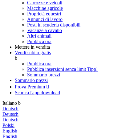
Carrozze e veicoli
Macchine agricole
Proprietà equestri
Annunci di lavoro
Posti in scuderia disponibili
Vacanze a cavallo
Altri animali
Pubblica ora
Mettere in vendita
Vendi subito gratis
b
Pubblica ora
Pubblica inserzioni senza limit
Tipp!
Sommario prezzi
Sommario prezzi
Prova Premium

Scarica l'app
download
Italiano
b
Deutsch
Deutsch
Deutsch
Polski
English
English