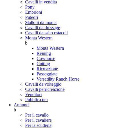
Cavalli in vendita
Pony
Embrioni
Puledri
Stalloni da monta
Cavalli da dressage
Cavalli da salto ostacoli
Monta Western
b
Monta Western
Reining
Cowhorse
Cutting
Ricreazione
Passeggiate
Versatility Ranch Horse
Cavalli da volteggio
Cavalli perricreazione
Venditori
Pubblica ora
Annunci
b
Per il cavallo
Per il cavaliere
Per la scuderia