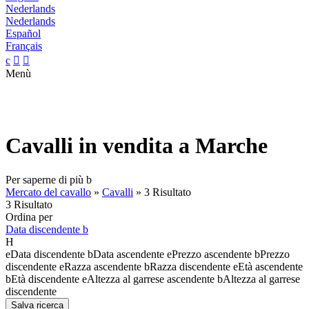
Nederlands
Nederlands
Español
Français
c


Menù
Cavalli in vendita a Marche
Per saperne di più
b
Mercato del cavallo
»
Cavalli
»
3 Risultato
3 Risultato
Ordina per
Data discendente
b
H
e
Data discendente
b
Data ascendente
e
Prezzo ascendente
b
Prezzo
discendente
e
Razza ascendente
b
Razza discendente
e
Età ascendente
b
Età discendente
e
Altezza al garrese ascendente
b
Altezza al garrese
discendente
Salva ricerca