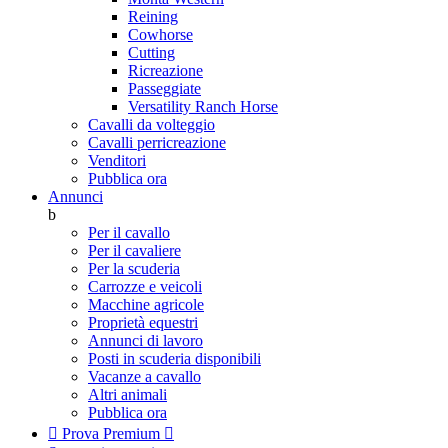
Reining
Cowhorse
Cutting
Ricreazione
Passeggiate
Versatility Ranch Horse
Cavalli da volteggio
Cavalli perricreazione
Venditori
Pubblica ora
Annunci
b
Per il cavallo
Per il cavaliere
Per la scuderia
Carrozze e veicoli
Macchine agricole
Proprietà equestri
Annunci di lavoro
Posti in scuderia disponibili
Vacanze a cavallo
Altri animali
Pubblica ora

Prova Premium
