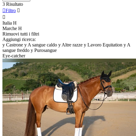
3 Risultato

Filtro


Italia
H
Marche
H
Rimuovi tutti i filtri
Aggiungi ricerca:
y
Castrone
y
A sangue caldo
y
Altre razze
y
Lavoro Equitation
y
A
sangue freddo
y
Purosangue
Eye-catcher