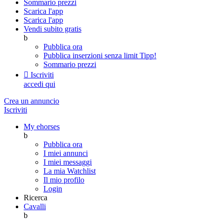
Sommario prezzi
Scarica l'app
Scarica l'app
Vendi subito gratis
b
Pubblica ora
Pubblica inserzioni senza limit
Tipp!
Sommario prezzi

Iscriviti
accedi qui
Crea un annuncio
Iscriviti
My ehorses
b
Pubblica ora
I miei annunci
I miei messaggi
La mia Watchlist
Il mio profilo
Login
Ricerca
Cavalli
b