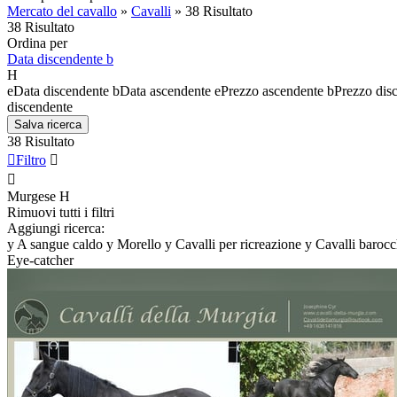
Mercato del cavallo
»
Cavalli
»
38 Risultato
38 Risultato
Ordina per
Data discendente
b
H
e
Data discendente
b
Data ascendente
e
Prezzo ascendente
b
Prezzo dis
discendente
Salva ricerca
38 Risultato

Filtro


Murgese
H
Rimuovi tutti i filtri
Aggiungi ricerca:
y
A sangue caldo
y
Morello
y
Cavalli per ricreazione
y
Cavalli barocc
Eye-catcher