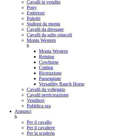
Cavalli in vendita
Pony
Embrioni
Puledri
Stalloni da monta
Cavalli da dressage
Cavalli da salto ostacoli
Monta Western
b
Monta Western
Reining
Cowhorse
Cutting
Ricreazione
Passeggiate
Versatility Ranch Horse
Cavalli da volteggio
Cavalli perricreazione
Venditori
Pubblica ora
Annunci
b
Per il cavallo
Per il cavaliere
Per la scuderia