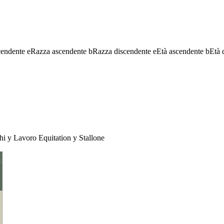
cendente
e
Razza ascendente
b
Razza discendente
e
Età ascendente
b
Età 
hi
y
Lavoro Equitation
y
Stallone