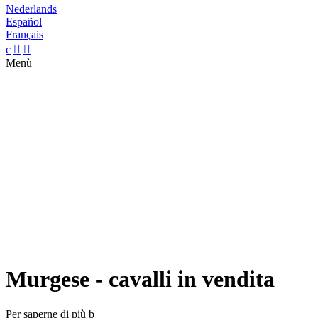
Nederlands
Español
Français
c


Menù
Murgese - cavalli in vendita
Per saperne di più
b