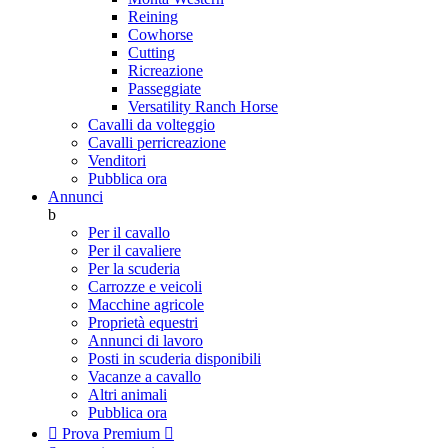
Reining
Cowhorse
Cutting
Ricreazione
Passeggiate
Versatility Ranch Horse
Cavalli da volteggio
Cavalli perricreazione
Venditori
Pubblica ora
Annunci
b
Per il cavallo
Per il cavaliere
Per la scuderia
Carrozze e veicoli
Macchine agricole
Proprietà equestri
Annunci di lavoro
Posti in scuderia disponibili
Vacanze a cavallo
Altri animali
Pubblica ora

Prova Premium
