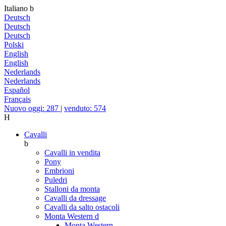
Italiano
b
Deutsch
Deutsch
Deutsch
Polski
English
English
Nederlands
Nederlands
Español
Français
Nuovo oggi: 287
|
venduto: 574
H
Cavalli
b
Cavalli in vendita
Pony
Embrioni
Puledri
Stalloni da monta
Cavalli da dressage
Cavalli da salto ostacoli
Monta Western
d
Monta Western