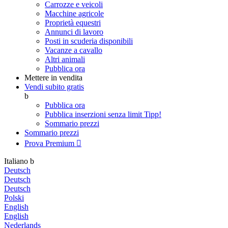
Carrozze e veicoli
Macchine agricole
Proprietà equestri
Annunci di lavoro
Posti in scuderia disponibili
Vacanze a cavallo
Altri animali
Pubblica ora
Mettere in vendita
Vendi subito gratis
b
Pubblica ora
Pubblica inserzioni senza limit
Tipp!
Sommario prezzi
Sommario prezzi
Prova Premium

Italiano
b
Deutsch
Deutsch
Deutsch
Polski
English
English
Nederlands