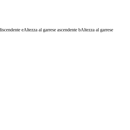
discendente
e
Altezza al garrese ascendente
b
Altezza al garrese