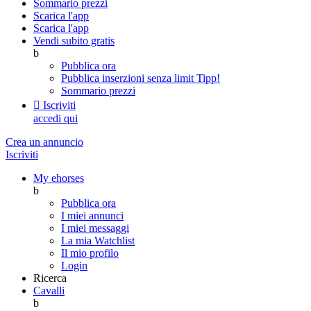
Sommario prezzi
Scarica l'app
Scarica l'app
Vendi subito gratis
b
Pubblica ora
Pubblica inserzioni senza limit
Tipp!
Sommario prezzi

Iscriviti
accedi qui
Crea un annuncio
Iscriviti
My ehorses
b
Pubblica ora
I miei annunci
I miei messaggi
La mia Watchlist
Il mio profilo
Login
Ricerca
Cavalli
b