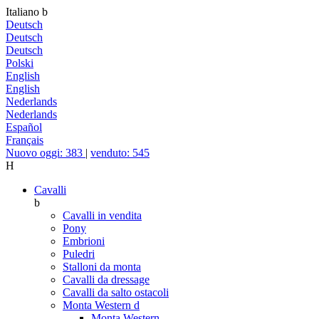
Italiano
b
Deutsch
Deutsch
Deutsch
Polski
English
English
Nederlands
Nederlands
Español
Français
Nuovo oggi: 383
|
venduto: 545
H
Cavalli
b
Cavalli in vendita
Pony
Embrioni
Puledri
Stalloni da monta
Cavalli da dressage
Cavalli da salto ostacoli
Monta Western
d
Monta Western