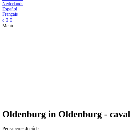
Nederlands
Español
Français
c


Menù
Oldenburg in Oldenburg - cavall
Per saperne di più
b