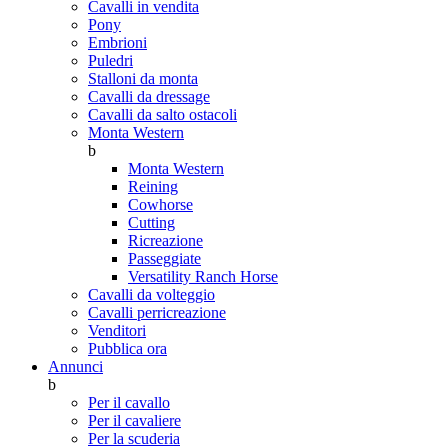
Cavalli in vendita
Pony
Embrioni
Puledri
Stalloni da monta
Cavalli da dressage
Cavalli da salto ostacoli
Monta Western
b
Monta Western
Reining
Cowhorse
Cutting
Ricreazione
Passeggiate
Versatility Ranch Horse
Cavalli da volteggio
Cavalli perricreazione
Venditori
Pubblica ora
Annunci
b
Per il cavallo
Per il cavaliere
Per la scuderia