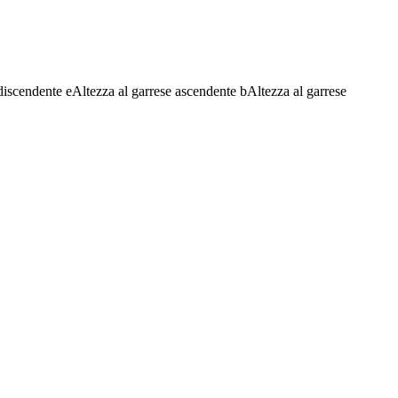
discendente
e
Altezza al garrese ascendente
b
Altezza al garrese