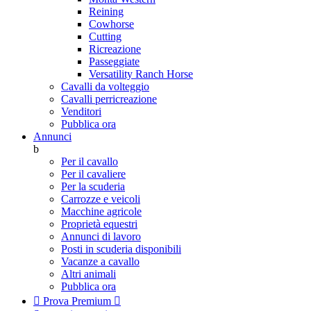
Reining
Cowhorse
Cutting
Ricreazione
Passeggiate
Versatility Ranch Horse
Cavalli da volteggio
Cavalli perricreazione
Venditori
Pubblica ora
Annunci
b
Per il cavallo
Per il cavaliere
Per la scuderia
Carrozze e veicoli
Macchine agricole
Proprietà equestri
Annunci di lavoro
Posti in scuderia disponibili
Vacanze a cavallo
Altri animali
Pubblica ora

Prova Premium
