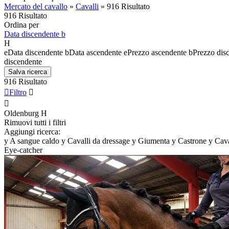
Mercato del cavallo
»
Cavalli
»
916 Risultato
916 Risultato
Ordina per
Data discendente
b
H
e
Data discendente
b
Data ascendente
e
Prezzo ascendente
b
Prezzo dis
discendente
Salva ricerca
916 Risultato

Filtro


Oldenburg
H
Rimuovi tutti i filtri
Aggiungi ricerca:
y
A sangue caldo
y
Cavalli da dressage
y
Giumenta
y
Castrone
y
Cava
Eye-catcher