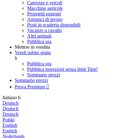
Carrozze e veicoli
Macchine agricole
Proprietà equestri
Annunci di lavoro
Posti in scuderia disponibili
Vacanze a cavallo
Altri animali
Pubblica ora
Mettere in vendita
Vendi subito gratis
b
Pubblica ora
Pubblica inserzioni senza limit
Tipp!
Sommario prezzi
Sommario prezzi
Prova Premium

Italiano
b
Deutsch
Deutsch
Deutsch
Polski
English
English
Nederlands