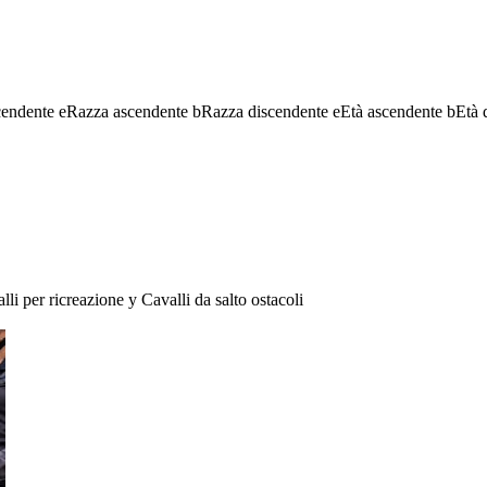
cendente
e
Razza ascendente
b
Razza discendente
e
Età ascendente
b
Età 
lli per ricreazione
y
Cavalli da salto ostacoli