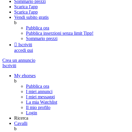
Sommario prezzi
Scarica l'app
Scarica l'app
Vendi subito gratis
b
Pubblica ora
Pubblica inserzioni senza limit
Tipp!
Sommario prezzi

Iscriviti
accedi qui
Crea un annuncio
Iscriviti
My ehorses
b
Pubblica ora
I miei annunci
I miei messaggi
La mia Watchlist
Il mio profilo
Login
Ricerca
Cavalli
b