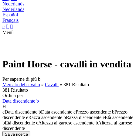
Nederlands
Nederlands
Español
Français
c


Menù
Paint Horse - cavalli in vendita
Per saperne di più
b
Mercato del cavallo
»
Cavalli
»
381 Risultato
381 Risultato
Ordina per
Data discendente
b
H
e
Data discendente
b
Data ascendente
e
Prezzo ascendente
b
Prezzo
discendente
e
Razza ascendente
b
Razza discendente
e
Età ascendente
b
Età discendente
e
Altezza al garrese ascendente
b
Altezza al garrese
discendente
Salva ricerca