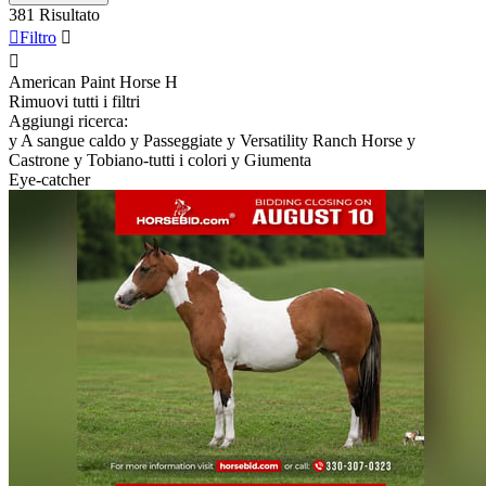
381 Risultato

Filtro


American Paint Horse
H
Rimuovi tutti i filtri
Aggiungi ricerca:
y
A sangue caldo
y
Passeggiate
y
Versatility Ranch Horse
y
Castrone
y
Tobiano-tutti i colori
y
Giumenta
Eye-catcher