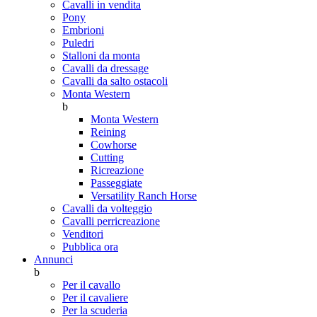
Cavalli in vendita
Pony
Embrioni
Puledri
Stalloni da monta
Cavalli da dressage
Cavalli da salto ostacoli
Monta Western
b
Monta Western
Reining
Cowhorse
Cutting
Ricreazione
Passeggiate
Versatility Ranch Horse
Cavalli da volteggio
Cavalli perricreazione
Venditori
Pubblica ora
Annunci
b
Per il cavallo
Per il cavaliere
Per la scuderia