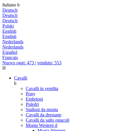
Italiano
b
Deutsch
Deutsch
Deutsch
Polski
English
English
Nederlands
Nederlands
Español
Français
Nuovo oggi: 473
|
venduto: 553
H
Cavalli
b
Cavalli in vendita
Pony
Embrioni
Puledri
Stalloni da monta
Cavalli da dressage
Cavalli da salto ostacoli
Monta Western
d
Monta Western