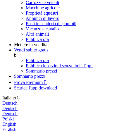
Carrozze e veicoli
Macchine agricole
Proprietà equestri
Annunci di lavoro
Posti in scuderia disponibili
Vacanze a cavallo
Altri animali
Pubblica ora
Mettere in vendita
Vendi subito gratis
b
Pubblica ora
Pubblica inserzioni senza limit
Tipp!
Sommario prezzi
Sommario prezzi
Prova Premium

Scarica l'app
download
Italiano
b
Deutsch
Deutsch
Deutsch
Polski
English
English