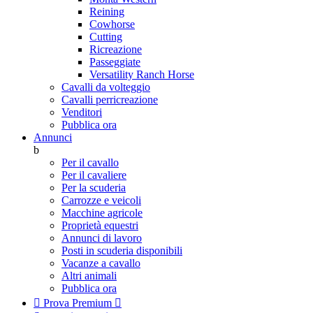
Reining
Cowhorse
Cutting
Ricreazione
Passeggiate
Versatility Ranch Horse
Cavalli da volteggio
Cavalli perricreazione
Venditori
Pubblica ora
Annunci
b
Per il cavallo
Per il cavaliere
Per la scuderia
Carrozze e veicoli
Macchine agricole
Proprietà equestri
Annunci di lavoro
Posti in scuderia disponibili
Vacanze a cavallo
Altri animali
Pubblica ora

Prova Premium
