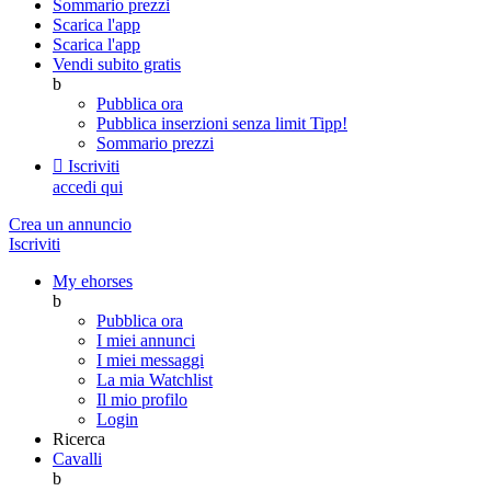
Sommario prezzi
Scarica l'app
Scarica l'app
Vendi subito gratis
b
Pubblica ora
Pubblica inserzioni senza limit
Tipp!
Sommario prezzi

Iscriviti
accedi qui
Crea un annuncio
Iscriviti
My ehorses
b
Pubblica ora
I miei annunci
I miei messaggi
La mia Watchlist
Il mio profilo
Login
Ricerca
Cavalli
b