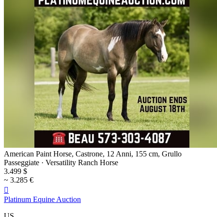
American Paint Horse, Castrone, 12 Anni, 155 cm, Grullo
Passeggiate · Versatility Ranch Horse
3.499 $
~ 3.285 €

Platinum Equine Auction
US