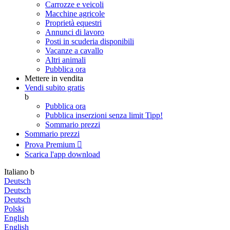
Carrozze e veicoli
Macchine agricole
Proprietà equestri
Annunci di lavoro
Posti in scuderia disponibili
Vacanze a cavallo
Altri animali
Pubblica ora
Mettere in vendita
Vendi subito gratis
b
Pubblica ora
Pubblica inserzioni senza limit
Tipp!
Sommario prezzi
Sommario prezzi
Prova Premium

Scarica l'app
download
Italiano
b
Deutsch
Deutsch
Deutsch
Polski
English
English