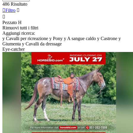
486 Risultato

Filtro


Pezzato
H
Rimuovi tutti i filtri
Aggiungi ricerca:
y
Cavalli per ricreazione
y
Pony
y
A sangue caldo
y
Castrone
y
Giumenta
y
Cavalli da dressage
Eye-catcher