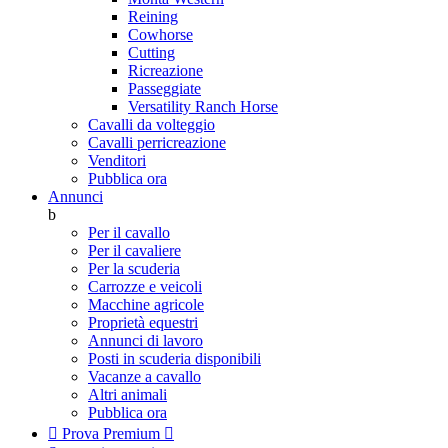
Reining
Cowhorse
Cutting
Ricreazione
Passeggiate
Versatility Ranch Horse
Cavalli da volteggio
Cavalli perricreazione
Venditori
Pubblica ora
Annunci
b
Per il cavallo
Per il cavaliere
Per la scuderia
Carrozze e veicoli
Macchine agricole
Proprietà equestri
Annunci di lavoro
Posti in scuderia disponibili
Vacanze a cavallo
Altri animali
Pubblica ora

Prova Premium
