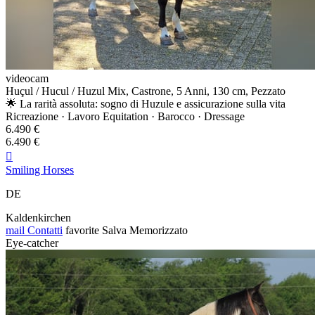
videocam
Huçul / Hucul / Huzul Mix, Castrone, 5 Anni, 130 cm, Pezzato
🌟 La rarità assoluta: sogno di Huzule e assicurazione sulla vita
Ricreazione · Lavoro Equitation · Barocco · Dressage
6.490 €
6.490 €

Smiling Horses
DE
Kaldenkirchen
mail
Contatti
favorite
Salva
Memorizzato
Eye-catcher