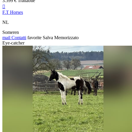
3.399 € Trattabile

F.T Horses
NL
Someren
mail
Contatti
favorite
Salva
Memorizzato
Eye-catcher