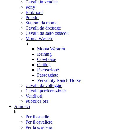
Cavalli in vendita
Pony
Embrioni
Puledri
Stalloni da monta
Cavalli da dressage
Cavalli da salto ostacoli
Monta Western
b
Monta Western
Reining
Cowhorse
Cutting
Ricreazione
Passeggiate
Versatility Ranch Horse
Cavalli da volteggio
Cavalli perricreazione
Venditori
Pubblica ora
Annunci
b
Per il cavallo
Per il cavaliere
Per la scuderia