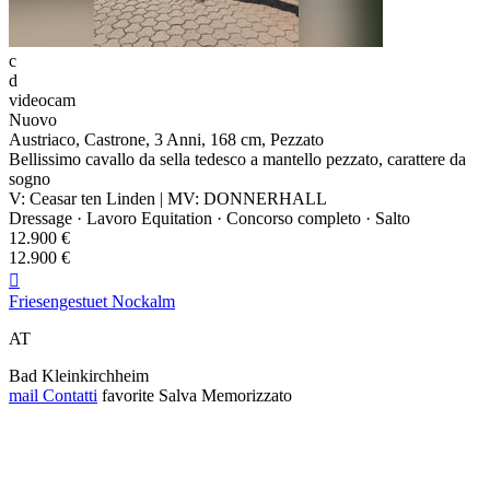
c
d
videocam
Nuovo
Austriaco, Castrone, 3 Anni, 168 cm, Pezzato
Bellissimo cavallo da sella tedesco a mantello pezzato, carattere da
sogno
V: Ceasar ten Linden | MV: DONNERHALL
Dressage · Lavoro Equitation · Concorso completo · Salto
12.900 €
12.900 €

Friesengestuet Nockalm
AT
Bad Kleinkirchheim
mail
Contatti
favorite
Salva
Memorizzato