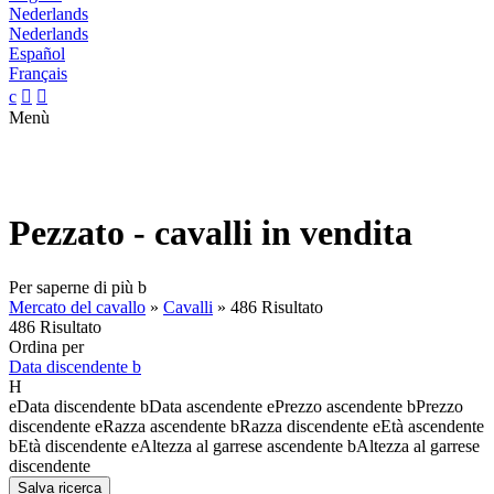
Nederlands
Nederlands
Español
Français
c


Menù
Pezzato - cavalli in vendita
Per saperne di più
b
Mercato del cavallo
»
Cavalli
»
486 Risultato
486 Risultato
Ordina per
Data discendente
b
H
e
Data discendente
b
Data ascendente
e
Prezzo ascendente
b
Prezzo
discendente
e
Razza ascendente
b
Razza discendente
e
Età ascendente
b
Età discendente
e
Altezza al garrese ascendente
b
Altezza al garrese
discendente
Salva ricerca