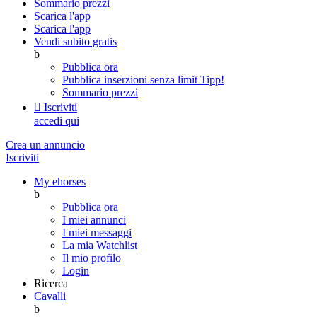
Sommario prezzi
Scarica l'app
Scarica l'app
Vendi subito gratis
b
Pubblica ora
Pubblica inserzioni senza limit
Tipp!
Sommario prezzi

Iscriviti
accedi qui
Crea un annuncio
Iscriviti
My ehorses
b
Pubblica ora
I miei annunci
I miei messaggi
La mia Watchlist
Il mio profilo
Login
Ricerca
Cavalli
b