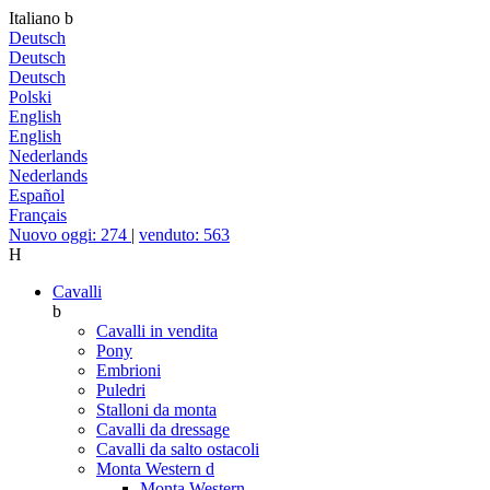
Italiano
b
Deutsch
Deutsch
Deutsch
Polski
English
English
Nederlands
Nederlands
Español
Français
Nuovo oggi: 274
|
venduto: 563
H
Cavalli
b
Cavalli in vendita
Pony
Embrioni
Puledri
Stalloni da monta
Cavalli da dressage
Cavalli da salto ostacoli
Monta Western
d
Monta Western