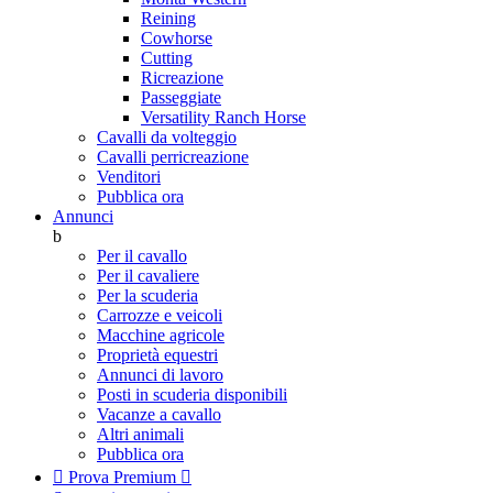
Reining
Cowhorse
Cutting
Ricreazione
Passeggiate
Versatility Ranch Horse
Cavalli da volteggio
Cavalli perricreazione
Venditori
Pubblica ora
Annunci
b
Per il cavallo
Per il cavaliere
Per la scuderia
Carrozze e veicoli
Macchine agricole
Proprietà equestri
Annunci di lavoro
Posti in scuderia disponibili
Vacanze a cavallo
Altri animali
Pubblica ora

Prova Premium
