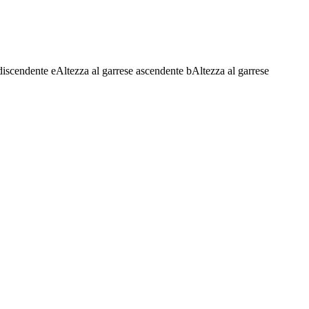
discendente
e
Altezza al garrese ascendente
b
Altezza al garrese