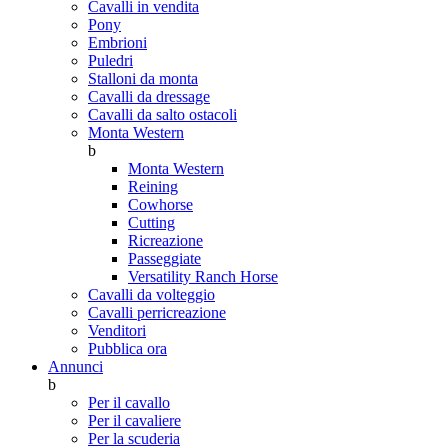
Cavalli in vendita
Pony
Embrioni
Puledri
Stalloni da monta
Cavalli da dressage
Cavalli da salto ostacoli
Monta Western
b
Monta Western
Reining
Cowhorse
Cutting
Ricreazione
Passeggiate
Versatility Ranch Horse
Cavalli da volteggio
Cavalli perricreazione
Venditori
Pubblica ora
Annunci
b
Per il cavallo
Per il cavaliere
Per la scuderia