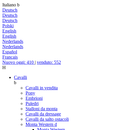
Italiano
b
Deutsch
Deutsch
Deutsch
Polski
English
English
Nederlands
Nederlands
Español
Français
Nuovo oggi: 410
|
venduto: 552
H
Cavalli
b
Cavalli in vendita
Pony
Embrioni
Puledri
Stalloni da monta
Cavalli da dressage
Cavalli da salto ostacoli
Monta Western
d
Monta Western