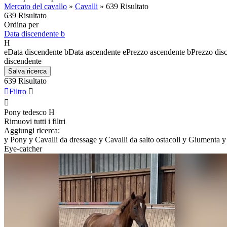
Mercato del cavallo
»
Cavalli
»
639 Risultato
639 Risultato
Ordina per
Data discendente
b
H
e
Data discendente
b
Data ascendente
e
Prezzo ascendente
b
Prezzo dis
discendente
Salva ricerca
639 Risultato

Filtro


Pony tedesco
H
Rimuovi tutti i filtri
Aggiungi ricerca:
y
Pony
y
Cavalli da dressage
y
Cavalli da salto ostacoli
y
Giumenta
y
Eye-catcher