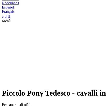
Nederlands
Español
Français
c


Menù
Piccolo Pony Tedesco - cavalli i
Per saperne di più
b