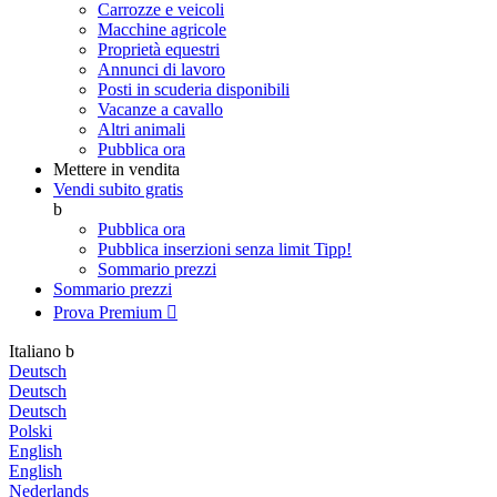
Carrozze e veicoli
Macchine agricole
Proprietà equestri
Annunci di lavoro
Posti in scuderia disponibili
Vacanze a cavallo
Altri animali
Pubblica ora
Mettere in vendita
Vendi subito gratis
b
Pubblica ora
Pubblica inserzioni senza limit
Tipp!
Sommario prezzi
Sommario prezzi
Prova Premium

Italiano
b
Deutsch
Deutsch
Deutsch
Polski
English
English
Nederlands