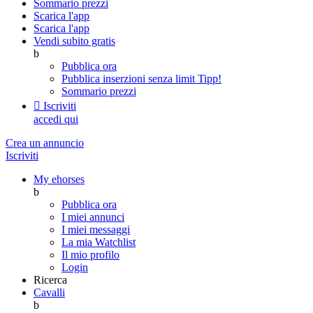
Sommario prezzi
Scarica l'app
Scarica l'app
Vendi subito gratis
b
Pubblica ora
Pubblica inserzioni senza limit
Tipp!
Sommario prezzi

Iscriviti
accedi qui
Crea un annuncio
Iscriviti
My ehorses
b
Pubblica ora
I miei annunci
I miei messaggi
La mia Watchlist
Il mio profilo
Login
Ricerca
Cavalli
b