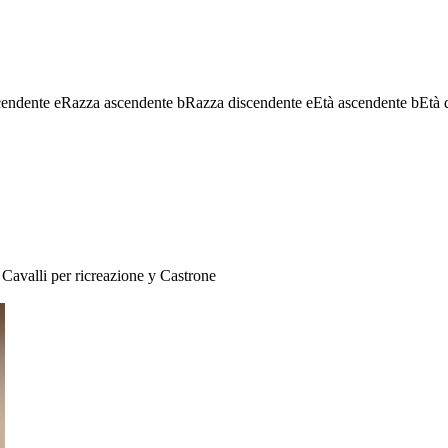
cendente
e
Razza ascendente
b
Razza discendente
e
Età ascendente
b
Età 
Cavalli per ricreazione
y
Castrone