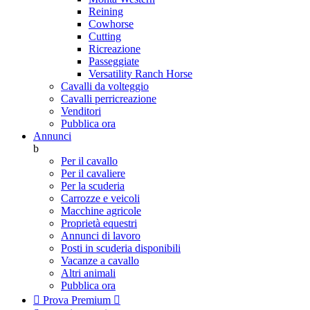
Reining
Cowhorse
Cutting
Ricreazione
Passeggiate
Versatility Ranch Horse
Cavalli da volteggio
Cavalli perricreazione
Venditori
Pubblica ora
Annunci
b
Per il cavallo
Per il cavaliere
Per la scuderia
Carrozze e veicoli
Macchine agricole
Proprietà equestri
Annunci di lavoro
Posti in scuderia disponibili
Vacanze a cavallo
Altri animali
Pubblica ora

Prova Premium
