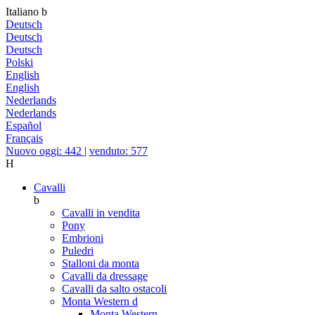
Italiano
b
Deutsch
Deutsch
Deutsch
Polski
English
English
Nederlands
Nederlands
Español
Français
Nuovo oggi: 442
|
venduto: 577
H
Cavalli
b
Cavalli in vendita
Pony
Embrioni
Puledri
Stalloni da monta
Cavalli da dressage
Cavalli da salto ostacoli
Monta Western
d
Monta Western