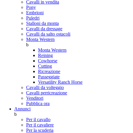
Cavalli in vendita
Pony
Embrioni
Puledri
Stalloni da monta
Cavalli da dressage
Cavalli da salto ostacoli
Monta Western
b
Monta Western
Reining
Cowhorse
Cutting
Ricreazione
Passeggiate
Versatility Ranch Horse
Cavalli da volteggio
Cavalli perricreazione
Venditori
Pubblica ora
Annunci
b
Per il cavallo
Per il cavaliere
Per la scuderia