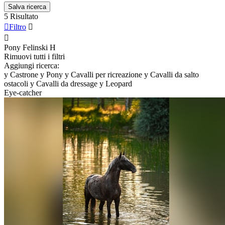
Salva ricerca
5 Risultato

Filtro


Pony Felinski
H
Rimuovi tutti i filtri
Aggiungi ricerca:
y
Castrone
y
Pony
y
Cavalli per ricreazione
y
Cavalli da salto
ostacoli
y
Cavalli da dressage
y
Leopard
Eye-catcher