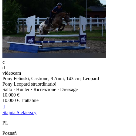
c
d
videocam
Pony Felinski, Castrone, 9 Anni, 143 cm, Leopard
Pony Leopard straordinario!
Salto · Hunter · Ricreazione · Dressage
10.000 €
10.000 € Trattabile

Stajnia Siekierscy
PL
Poznań