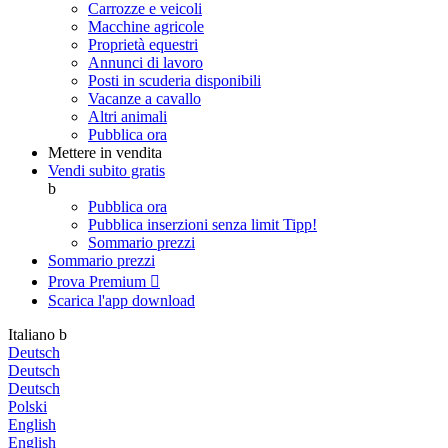
Carrozze e veicoli
Macchine agricole
Proprietà equestri
Annunci di lavoro
Posti in scuderia disponibili
Vacanze a cavallo
Altri animali
Pubblica ora
Mettere in vendita
Vendi subito gratis
b
Pubblica ora
Pubblica inserzioni senza limit
Tipp!
Sommario prezzi
Sommario prezzi
Prova Premium

Scarica l'app
download
Italiano
b
Deutsch
Deutsch
Deutsch
Polski
English
English