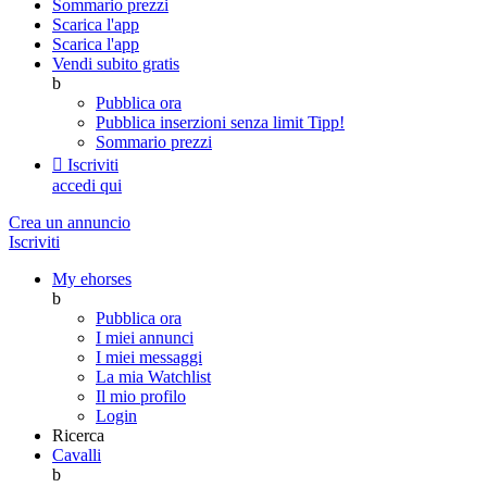
Sommario prezzi
Scarica l'app
Scarica l'app
Vendi subito gratis
b
Pubblica ora
Pubblica inserzioni senza limit
Tipp!
Sommario prezzi

Iscriviti
accedi qui
Crea un annuncio
Iscriviti
My ehorses
b
Pubblica ora
I miei annunci
I miei messaggi
La mia Watchlist
Il mio profilo
Login
Ricerca
Cavalli
b