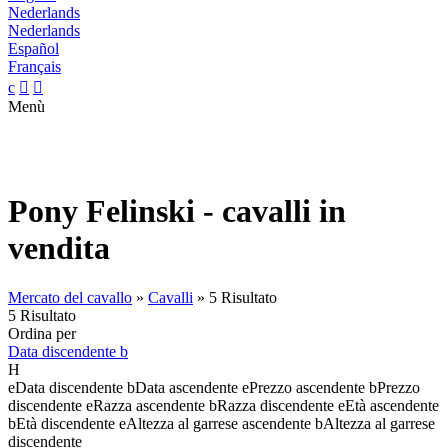
Nederlands
Nederlands
Español
Français
c


Menù
Pony Felinski - cavalli in
vendita
Mercato del cavallo
»
Cavalli
»
5 Risultato
5 Risultato
Ordina per
Data discendente
b
H
e
Data discendente
b
Data ascendente
e
Prezzo ascendente
b
Prezzo
discendente
e
Razza ascendente
b
Razza discendente
e
Età ascendente
b
Età discendente
e
Altezza al garrese ascendente
b
Altezza al garrese
discendente