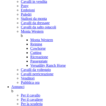
Cavalli in vendita
Pony
Embrioni
Puledri
Stalloni da monta
Cavalli da dressage
Cavalli da salto ostacoli
Monta Western
b
Monta Western
Reining
Cowhorse
Cutting
Ricreazione
Passeggiate
Versatility Ranch Horse
Cavalli da volteggio
Cavalli perricreazione
Venditori
Pubblica ora
Annunci
b
Per il cavallo
Per il cavaliere
Per la scuderia