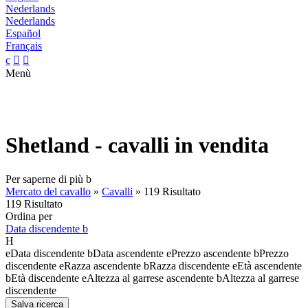
Nederlands
Nederlands
Español
Français
c


Menù
Shetland - cavalli in vendita
Per saperne di più
b
Mercato del cavallo
»
Cavalli
»
119 Risultato
119 Risultato
Ordina per
Data discendente
b
H
e
Data discendente
b
Data ascendente
e
Prezzo ascendente
b
Prezzo
discendente
e
Razza ascendente
b
Razza discendente
e
Età ascendente
b
Età discendente
e
Altezza al garrese ascendente
b
Altezza al garrese
discendente
Salva ricerca