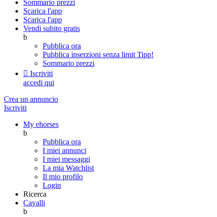
Sommario prezzi
Scarica l'app
Scarica l'app
Vendi subito gratis
b
Pubblica ora
Pubblica inserzioni senza limit
Tipp!
Sommario prezzi

Iscriviti
accedi qui
Crea un annuncio
Iscriviti
My ehorses
b
Pubblica ora
I miei annunci
I miei messaggi
La mia Watchlist
Il mio profilo
Login
Ricerca
Cavalli
b