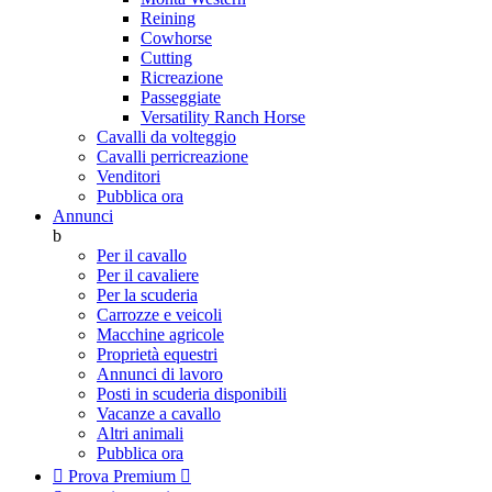
Reining
Cowhorse
Cutting
Ricreazione
Passeggiate
Versatility Ranch Horse
Cavalli da volteggio
Cavalli perricreazione
Venditori
Pubblica ora
Annunci
b
Per il cavallo
Per il cavaliere
Per la scuderia
Carrozze e veicoli
Macchine agricole
Proprietà equestri
Annunci di lavoro
Posti in scuderia disponibili
Vacanze a cavallo
Altri animali
Pubblica ora

Prova Premium
