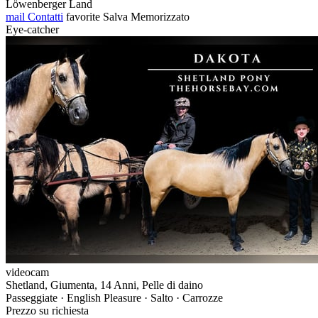
Löwenberger Land
mail
Contatti
favorite
Salva
Memorizzato
Eye-catcher
videocam
Shetland, Giumenta, 14 Anni, Pelle di daino
Passeggiate · English Pleasure · Salto · Carrozze
Prezzo su richiesta