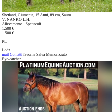
Shetland, Giumenta, 15 Anni, 89 cm, Sauro
V: NANKO L.H.
Allevamento · Spettacoli
1.500 €
1.500 €
PL
Lodz
mail
Contatti
favorite
Salva
Memorizzato
Eye-catcher