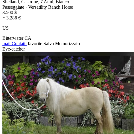
Shetland, Castrone, 7 Anni, Bianco
Passeggiate · Versatility Ranch Horse
3.500 $
~ 3.286 €
US
Bitterwater CA
mail
Contatti
favorite
Salva
Memorizzato
Eye-catcher