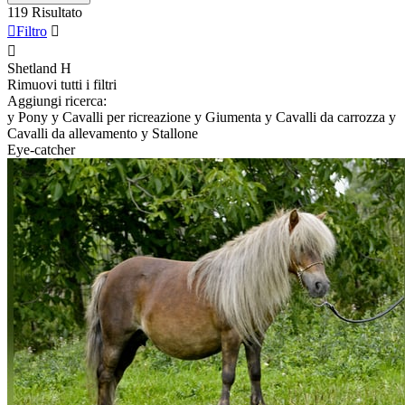
119 Risultato

Filtro


Shetland
H
Rimuovi tutti i filtri
Aggiungi ricerca:
y
Pony
y
Cavalli per ricreazione
y
Giumenta
y
Cavalli da carrozza
y
Cavalli da allevamento
y
Stallone
Eye-catcher