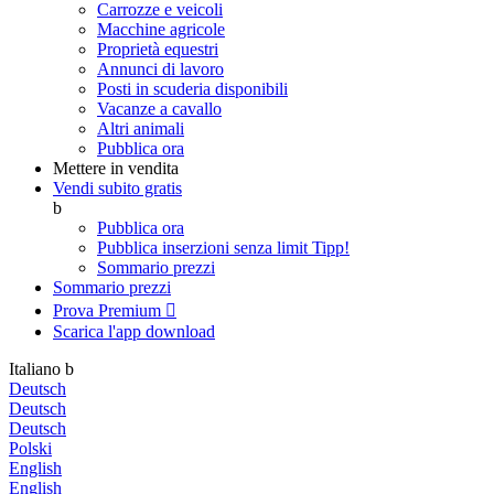
Carrozze e veicoli
Macchine agricole
Proprietà equestri
Annunci di lavoro
Posti in scuderia disponibili
Vacanze a cavallo
Altri animali
Pubblica ora
Mettere in vendita
Vendi subito gratis
b
Pubblica ora
Pubblica inserzioni senza limit
Tipp!
Sommario prezzi
Sommario prezzi
Prova Premium

Scarica l'app
download
Italiano
b
Deutsch
Deutsch
Deutsch
Polski
English
English