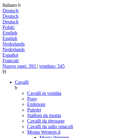
Italiano
b
Deutsch
Deutsch
Deutsch
Polski
English
English
Nederlands
Nederlands
Español
Français
Nuovo oggi: 393
|
venduto: 545
H
Cavalli
b
Cavalli in vendita
Pony
Embrioni
Puledri
Stalloni da monta
Cavalli da dressage
Cavalli da salto ostacoli
Monta Western
d
Monta Western