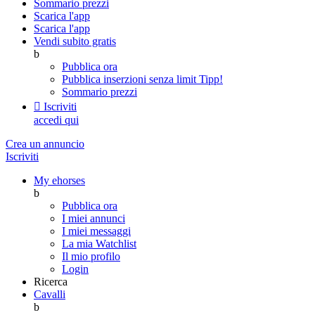
Sommario prezzi
Scarica l'app
Scarica l'app
Vendi subito gratis
b
Pubblica ora
Pubblica inserzioni senza limit
Tipp!
Sommario prezzi

Iscriviti
accedi qui
Crea un annuncio
Iscriviti
My ehorses
b
Pubblica ora
I miei annunci
I miei messaggi
La mia Watchlist
Il mio profilo
Login
Ricerca
Cavalli
b