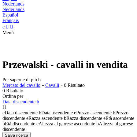
Nederlands
Nederlands
Español
Français
c


Menù
Przewalski - cavalli in vendita
Per saperne di più
b
Mercato del cavallo
»
Cavalli
»
0 Risultato
0 Risultato
Ordina per
Data discendente
b
H
e
Data discendente
b
Data ascendente
e
Prezzo ascendente
b
Prezzo
discendente
e
Razza ascendente
b
Razza discendente
e
Età ascendente
b
Età discendente
e
Altezza al garrese ascendente
b
Altezza al garrese
discendente
Salva ricerca