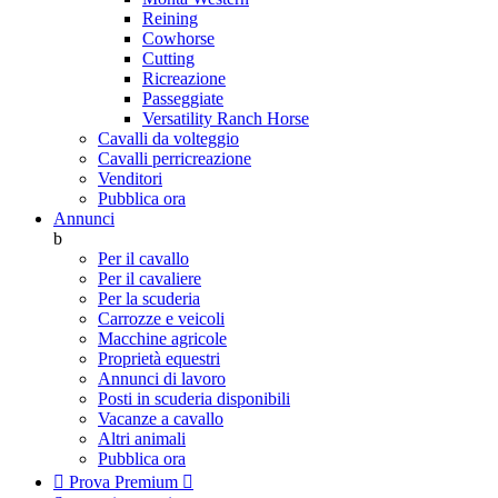
Reining
Cowhorse
Cutting
Ricreazione
Passeggiate
Versatility Ranch Horse
Cavalli da volteggio
Cavalli perricreazione
Venditori
Pubblica ora
Annunci
b
Per il cavallo
Per il cavaliere
Per la scuderia
Carrozze e veicoli
Macchine agricole
Proprietà equestri
Annunci di lavoro
Posti in scuderia disponibili
Vacanze a cavallo
Altri animali
Pubblica ora

Prova Premium
