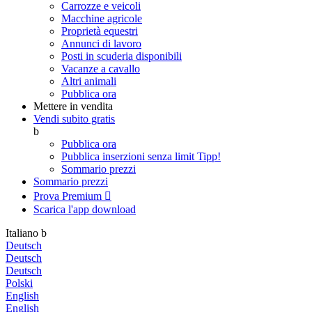
Carrozze e veicoli
Macchine agricole
Proprietà equestri
Annunci di lavoro
Posti in scuderia disponibili
Vacanze a cavallo
Altri animali
Pubblica ora
Mettere in vendita
Vendi subito gratis
b
Pubblica ora
Pubblica inserzioni senza limit
Tipp!
Sommario prezzi
Sommario prezzi
Prova Premium

Scarica l'app
download
Italiano
b
Deutsch
Deutsch
Deutsch
Polski
English
English