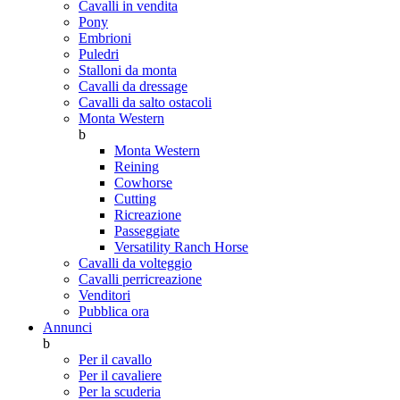
Cavalli in vendita
Pony
Embrioni
Puledri
Stalloni da monta
Cavalli da dressage
Cavalli da salto ostacoli
Monta Western
b
Monta Western
Reining
Cowhorse
Cutting
Ricreazione
Passeggiate
Versatility Ranch Horse
Cavalli da volteggio
Cavalli perricreazione
Venditori
Pubblica ora
Annunci
b
Per il cavallo
Per il cavaliere
Per la scuderia