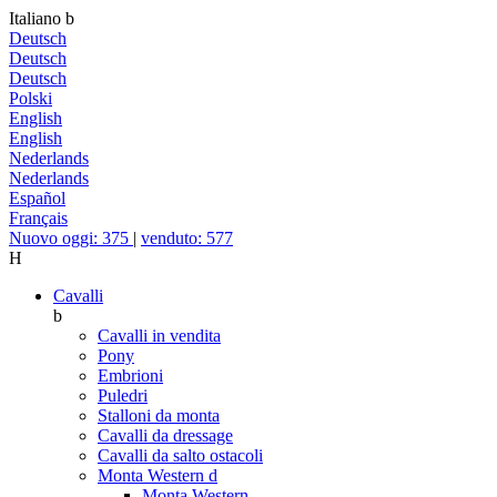
Italiano
b
Deutsch
Deutsch
Deutsch
Polski
English
English
Nederlands
Nederlands
Español
Français
Nuovo oggi: 375
|
venduto: 577
H
Cavalli
b
Cavalli in vendita
Pony
Embrioni
Puledri
Stalloni da monta
Cavalli da dressage
Cavalli da salto ostacoli
Monta Western
d
Monta Western