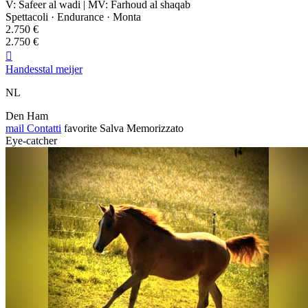
V: Safeer al wadi | MV: Farhoud al shaqab
Spettacoli · Endurance · Monta
2.750 €
2.750 €

Handesstal meijer
NL
Den Ham
mail
Contatti
favorite
Salva
Memorizzato
Eye-catcher