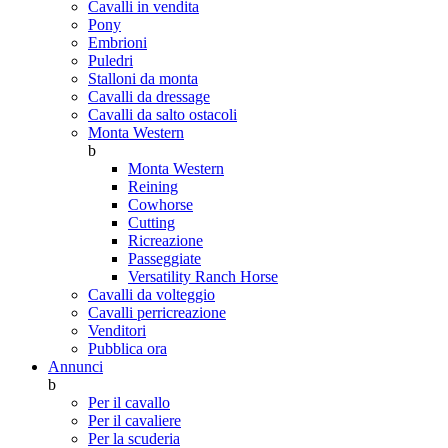
Cavalli in vendita
Pony
Embrioni
Puledri
Stalloni da monta
Cavalli da dressage
Cavalli da salto ostacoli
Monta Western
b
Monta Western
Reining
Cowhorse
Cutting
Ricreazione
Passeggiate
Versatility Ranch Horse
Cavalli da volteggio
Cavalli perricreazione
Venditori
Pubblica ora
Annunci
b
Per il cavallo
Per il cavaliere
Per la scuderia