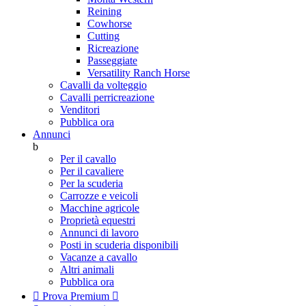
Reining
Cowhorse
Cutting
Ricreazione
Passeggiate
Versatility Ranch Horse
Cavalli da volteggio
Cavalli perricreazione
Venditori
Pubblica ora
Annunci
b
Per il cavallo
Per il cavaliere
Per la scuderia
Carrozze e veicoli
Macchine agricole
Proprietà equestri
Annunci di lavoro
Posti in scuderia disponibili
Vacanze a cavallo
Altri animali
Pubblica ora

Prova Premium
