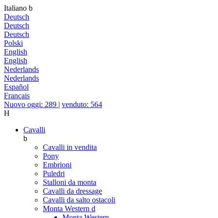
Italiano
b
Deutsch
Deutsch
Deutsch
Polski
English
English
Nederlands
Nederlands
Español
Français
Nuovo oggi: 289
|
venduto: 564
H
Cavalli
b
Cavalli in vendita
Pony
Embrioni
Puledri
Stalloni da monta
Cavalli da dressage
Cavalli da salto ostacoli
Monta Western
d
Monta Western