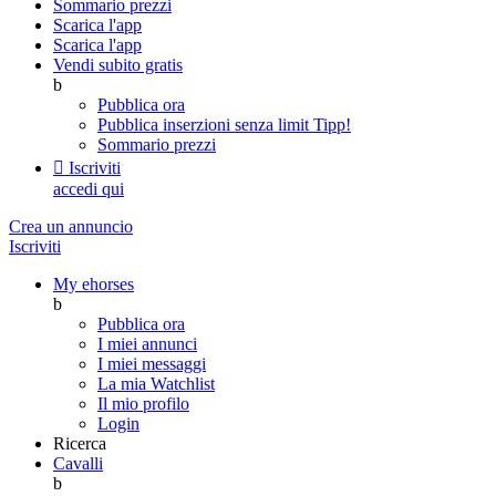
Sommario prezzi
Scarica l'app
Scarica l'app
Vendi subito gratis
b
Pubblica ora
Pubblica inserzioni senza limit
Tipp!
Sommario prezzi

Iscriviti
accedi qui
Crea un annuncio
Iscriviti
My ehorses
b
Pubblica ora
I miei annunci
I miei messaggi
La mia Watchlist
Il mio profilo
Login
Ricerca
Cavalli
b