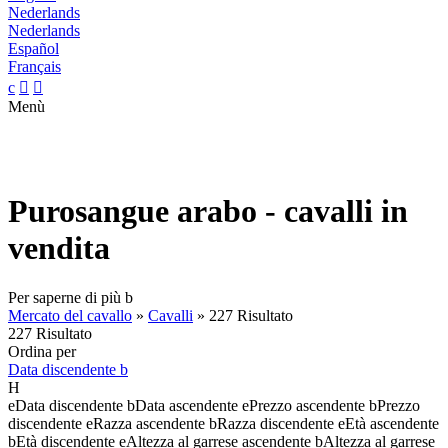
Nederlands
Nederlands
Español
Français
c


Menù
Purosangue arabo - cavalli in
vendita
Per saperne di più
b
Mercato del cavallo
»
Cavalli
»
227 Risultato
227 Risultato
Ordina per
Data discendente
b
H
e
Data discendente
b
Data ascendente
e
Prezzo ascendente
b
Prezzo
discendente
e
Razza ascendente
b
Razza discendente
e
Età ascendente
b
Età discendente
e
Altezza al garrese ascendente
b
Altezza al garrese