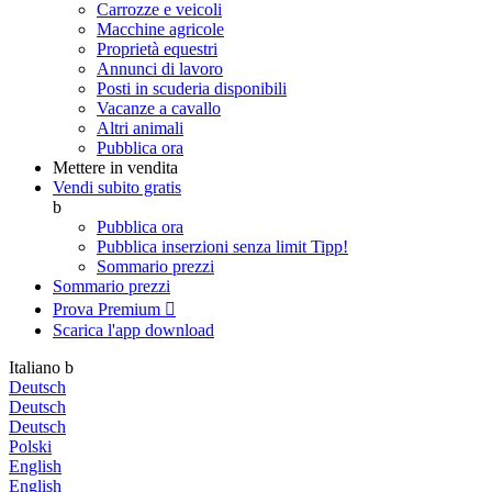
Carrozze e veicoli
Macchine agricole
Proprietà equestri
Annunci di lavoro
Posti in scuderia disponibili
Vacanze a cavallo
Altri animali
Pubblica ora
Mettere in vendita
Vendi subito gratis
b
Pubblica ora
Pubblica inserzioni senza limit
Tipp!
Sommario prezzi
Sommario prezzi
Prova Premium

Scarica l'app
download
Italiano
b
Deutsch
Deutsch
Deutsch
Polski
English
English