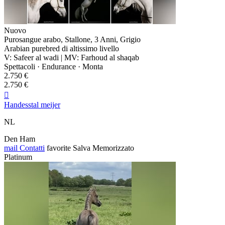
Nuovo
Purosangue arabo, Stallone, 3 Anni, Grigio
Arabian purebred di altissimo livello
V: Safeer al wadi | MV: Farhoud al shaqab
Spettacoli · Endurance · Monta
2.750 €
2.750 €

Handesstal meijer
NL
Den Ham
mail
Contatti
favorite
Salva
Memorizzato
Platinum