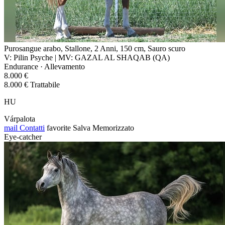
Purosangue arabo, Stallone, 2 Anni, 150 cm, Sauro scuro
V: Pilin Psyche | MV: GAZAL AL SHAQAB (QA)
Endurance · Allevamento
8.000 €
8.000 € Trattabile
HU
Várpalota
mail
Contatti
favorite
Salva
Memorizzato
Eye-catcher