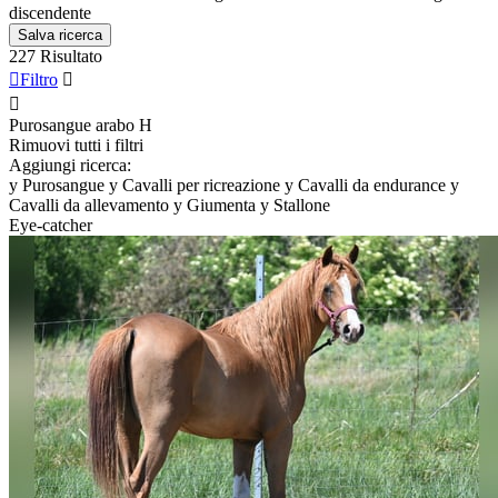
discendente
Salva ricerca
227 Risultato

Filtro


Purosangue arabo
H
Rimuovi tutti i filtri
Aggiungi ricerca:
y
Purosangue
y
Cavalli per ricreazione
y
Cavalli da endurance
y
Cavalli da allevamento
y
Giumenta
y
Stallone
Eye-catcher