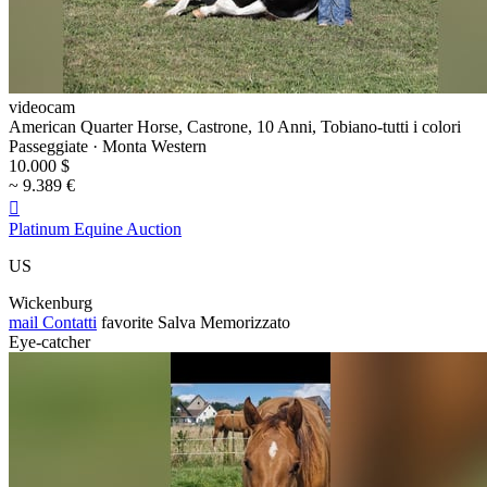
videocam
American Quarter Horse, Castrone, 10 Anni, Tobiano-tutti i colori
Passeggiate · Monta Western
10.000 $
~ 9.389 €

Platinum Equine Auction
US
Wickenburg
mail
Contatti
favorite
Salva
Memorizzato
Eye-catcher