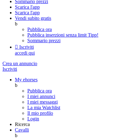
Sommario prezzi
Scarica l'app
Scarica l'app
Vendi subito gratis
b
Pubblica ora
Pubblica inserzioni senza limit
Tipp!
Sommario prezzi

Iscriviti
accedi qui
Crea un annuncio
Iscriviti
My ehorses
b
Pubblica ora
I miei annunci
I miei messaggi
La mia Watchlist
Il mio profilo
Login
Ricerca
Cavalli
b