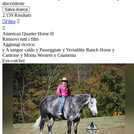
discendente
Salva ricerca
2.159 Risultato

Filtro


American Quarter Horse
H
Rimuovi tutti i filtri
Aggiungi ricerca:
y
A sangue caldo
y
Passeggiate
y
Versatility Ranch Horse
y
Castrone
y
Monta Western
y
Giumenta
Eye-catcher