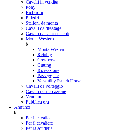
Cavalli in vendita
Pony
Embrioni
Puledri
Stalloni da monta
Cavalli da dressage
Cavalli da salto ostacoli
Monta Western
b
Monta Western
Reining
Cowhorse
Cutting
Ricreazione
Passeggiate
Versatility Ranch Horse
Cavalli da volteggio
Cavalli perricreazione
Venditori
Pubblica ora
Annunci
b
Per il cavallo
Per il cavaliere
Per la scuderia