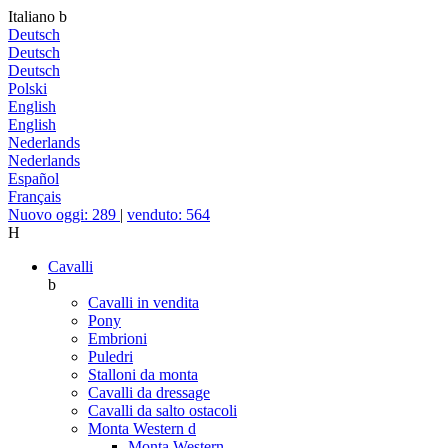
Italiano
b
Deutsch
Deutsch
Deutsch
Polski
English
English
Nederlands
Nederlands
Español
Français
Nuovo oggi: 289
|
venduto: 564
H
Cavalli
b
Cavalli in vendita
Pony
Embrioni
Puledri
Stalloni da monta
Cavalli da dressage
Cavalli da salto ostacoli
Monta Western
d
Monta Western