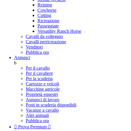
Reining
Cowhorse
Cutting
Ricreazione
Passeggiate
Versatility Ranch Horse
Cavalli da volteggio
Cavalli perricreazione
Venditori
Pubblica ora
Annunci
b
Per il cavallo
Per il cavaliere
Per la scuderia
Carrozze e veicoli
Macchine agricole
Proprietà equestri
Annunci di lavoro
Posti in scuderia disponibili
Vacanze a cavallo
Altri animali
Pubblica ora

Prova Premium
