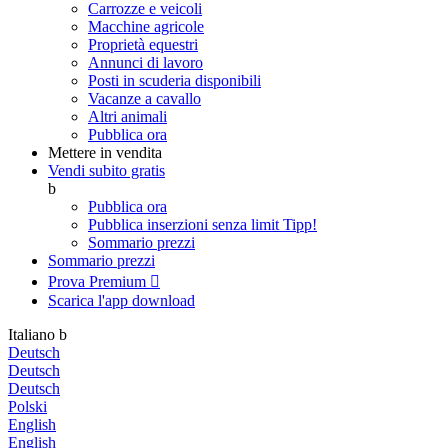
Carrozze e veicoli
Macchine agricole
Proprietà equestri
Annunci di lavoro
Posti in scuderia disponibili
Vacanze a cavallo
Altri animali
Pubblica ora
Mettere in vendita
Vendi subito gratis
b
Pubblica ora
Pubblica inserzioni senza limit
Tipp!
Sommario prezzi
Sommario prezzi
Prova Premium

Scarica l'app
download
Italiano
b
Deutsch
Deutsch
Deutsch
Polski
English
English