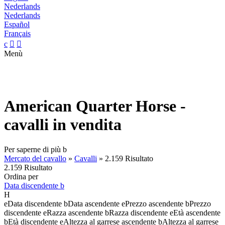
Nederlands
Nederlands
Español
Français
c


Menù
American Quarter Horse -
cavalli in vendita
Per saperne di più
b
Mercato del cavallo
»
Cavalli
»
2.159 Risultato
2.159 Risultato
Ordina per
Data discendente
b
H
e
Data discendente
b
Data ascendente
e
Prezzo ascendente
b
Prezzo
discendente
e
Razza ascendente
b
Razza discendente
e
Età ascendente
b
Età discendente
e
Altezza al garrese ascendente
b
Altezza al garrese