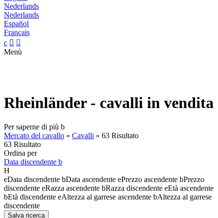
Nederlands
Nederlands
Español
Français
c


Menù
Rheinländer - cavalli in vendita
Per saperne di più
b
Mercato del cavallo
»
Cavalli
»
63 Risultato
63 Risultato
Ordina per
Data discendente
b
H
e
Data discendente
b
Data ascendente
e
Prezzo ascendente
b
Prezzo
discendente
e
Razza ascendente
b
Razza discendente
e
Età ascendente
b
Età discendente
e
Altezza al garrese ascendente
b
Altezza al garrese
discendente
Salva ricerca