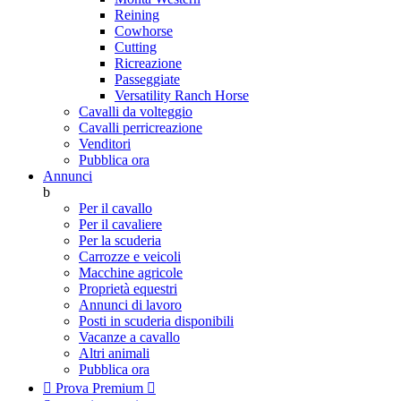
Reining
Cowhorse
Cutting
Ricreazione
Passeggiate
Versatility Ranch Horse
Cavalli da volteggio
Cavalli perricreazione
Venditori
Pubblica ora
Annunci
b
Per il cavallo
Per il cavaliere
Per la scuderia
Carrozze e veicoli
Macchine agricole
Proprietà equestri
Annunci di lavoro
Posti in scuderia disponibili
Vacanze a cavallo
Altri animali
Pubblica ora

Prova Premium
