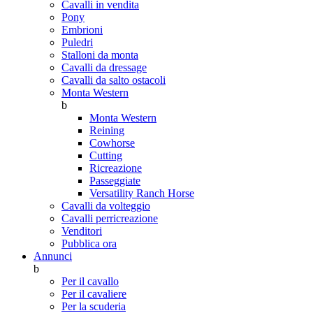
Cavalli in vendita
Pony
Embrioni
Puledri
Stalloni da monta
Cavalli da dressage
Cavalli da salto ostacoli
Monta Western
b
Monta Western
Reining
Cowhorse
Cutting
Ricreazione
Passeggiate
Versatility Ranch Horse
Cavalli da volteggio
Cavalli perricreazione
Venditori
Pubblica ora
Annunci
b
Per il cavallo
Per il cavaliere
Per la scuderia