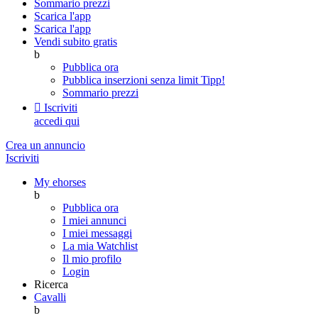
Sommario prezzi
Scarica l'app
Scarica l'app
Vendi subito gratis
b
Pubblica ora
Pubblica inserzioni senza limit
Tipp!
Sommario prezzi

Iscriviti
accedi qui
Crea un annuncio
Iscriviti
My ehorses
b
Pubblica ora
I miei annunci
I miei messaggi
La mia Watchlist
Il mio profilo
Login
Ricerca
Cavalli
b