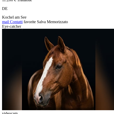
DE
Kochel am See
mail
Contatti
favorite
Salva
Memorizzato
Eye-catcher
videocam