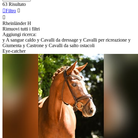
63 Risultato

Filtro


Rheinländer
H
Rimuovi tutti i filtri
Aggiungi ricerca:
y
A sangue caldo
y
Cavalli da dressage
y
Cavalli per ricreazione
y
Giumenta
y
Castrone
y
Cavalli da salto ostacoli
Eye-catcher