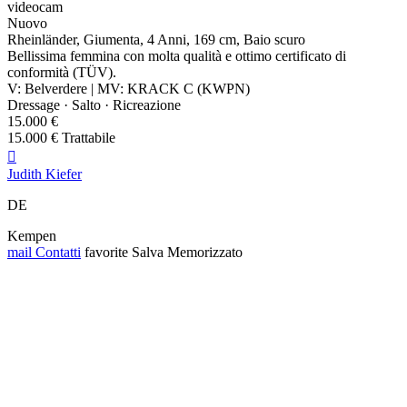
videocam
Nuovo
Rheinländer, Giumenta, 4 Anni, 169 cm, Baio scuro
Bellissima femmina con molta qualità e ottimo certificato di
conformità (TÜV).
V: Belverdere | MV: KRACK C (KWPN)
Dressage · Salto · Ricreazione
15.000 €
15.000 € Trattabile

Judith Kiefer
DE
Kempen
mail
Contatti
favorite
Salva
Memorizzato