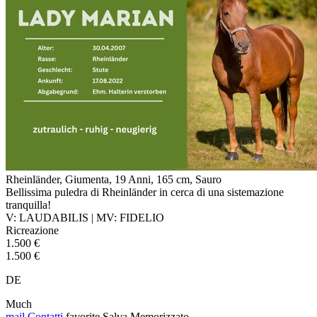
Rheinländer, Giumenta, 19 Anni, 165 cm, Sauro
Bellissima puledra di Rheinländer in cerca di una sistemazione
tranquilla!
V: LAUDABILIS | MV: FIDELIO
Ricreazione
1.500 €
1.500 €
DE
Much
mail
Contatti
favorite
Salva
Memorizzato