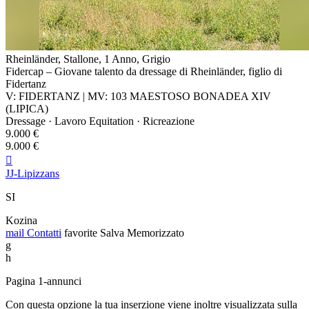
Rheinländer, Stallone, 1 Anno, Grigio
Fidercap – Giovane talento da dressage di Rheinländer, figlio di
Fidertanz
V: FIDERTANZ | MV: 103 MAESTOSO BONADEA XIV
(LIPICA)
Dressage · Lavoro Equitation · Ricreazione
9.000 €
9.000 €

JJ-Lipizzans
SI
Kozina
mail
Contatti
favorite
Salva
Memorizzato
g
h
Pagina 1-annunci
Con questa opzione la tua inserzione viene inoltre visualizzata sulla