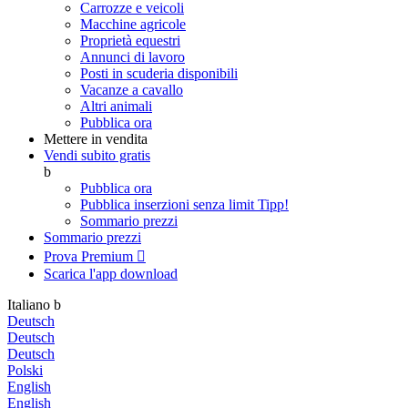
Carrozze e veicoli
Macchine agricole
Proprietà equestri
Annunci di lavoro
Posti in scuderia disponibili
Vacanze a cavallo
Altri animali
Pubblica ora
Mettere in vendita
Vendi subito gratis
b
Pubblica ora
Pubblica inserzioni senza limit
Tipp!
Sommario prezzi
Sommario prezzi
Prova Premium

Scarica l'app
download
Italiano
b
Deutsch
Deutsch
Deutsch
Polski
English
English