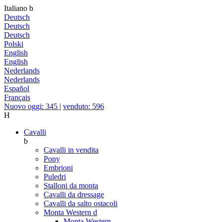
Italiano
b
Deutsch
Deutsch
Deutsch
Polski
English
English
Nederlands
Nederlands
Español
Français
Nuovo oggi: 345
|
venduto: 596
H
Cavalli
b
Cavalli in vendita
Pony
Embrioni
Puledri
Stalloni da monta
Cavalli da dressage
Cavalli da salto ostacoli
Monta Western
d
Monta Western