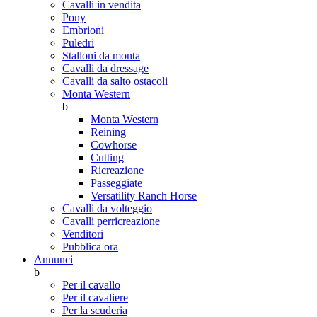
Cavalli in vendita
Pony
Embrioni
Puledri
Stalloni da monta
Cavalli da dressage
Cavalli da salto ostacoli
Monta Western
b
Monta Western
Reining
Cowhorse
Cutting
Ricreazione
Passeggiate
Versatility Ranch Horse
Cavalli da volteggio
Cavalli perricreazione
Venditori
Pubblica ora
Annunci
b
Per il cavallo
Per il cavaliere
Per la scuderia