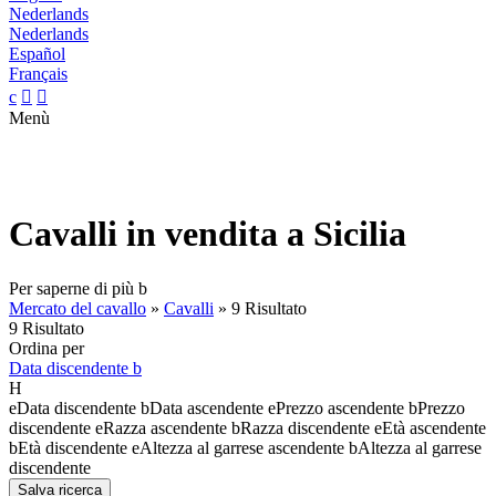
Nederlands
Nederlands
Español
Français
c


Menù
Cavalli in vendita a Sicilia
Per saperne di più
b
Mercato del cavallo
»
Cavalli
»
9 Risultato
9 Risultato
Ordina per
Data discendente
b
H
e
Data discendente
b
Data ascendente
e
Prezzo ascendente
b
Prezzo
discendente
e
Razza ascendente
b
Razza discendente
e
Età ascendente
b
Età discendente
e
Altezza al garrese ascendente
b
Altezza al garrese
discendente
Salva ricerca