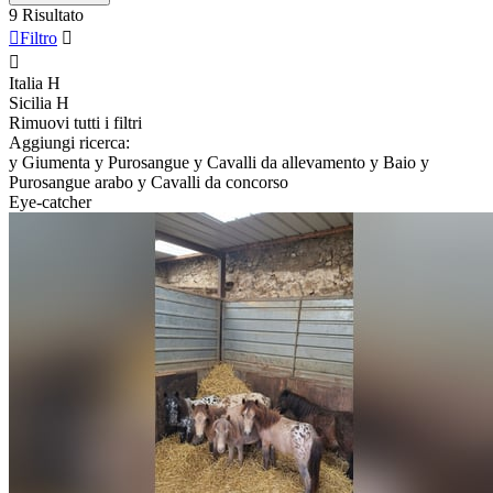
9 Risultato

Filtro


Italia
H
Sicilia
H
Rimuovi tutti i filtri
Aggiungi ricerca:
y
Giumenta
y
Purosangue
y
Cavalli da allevamento
y
Baio
y
Purosangue arabo
y
Cavalli da concorso
Eye-catcher