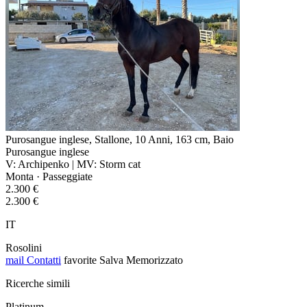
Purosangue inglese, Stallone, 10 Anni, 163 cm, Baio
Purosangue inglese
V: Archipenko | MV: Storm cat
Monta · Passeggiate
2.300 €
2.300 €
IT
Rosolini
mail
Contatti
favorite
Salva
Memorizzato
Ricerche simili
Platinum