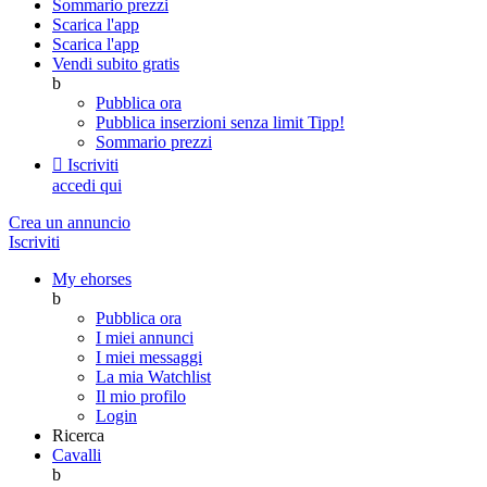
Sommario prezzi
Scarica l'app
Scarica l'app
Vendi subito gratis
b
Pubblica ora
Pubblica inserzioni senza limit
Tipp!
Sommario prezzi

Iscriviti
accedi qui
Crea un annuncio
Iscriviti
My ehorses
b
Pubblica ora
I miei annunci
I miei messaggi
La mia Watchlist
Il mio profilo
Login
Ricerca
Cavalli
b