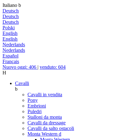
Italiano
b
Deutsch
Deutsch
Deutsch
Polski
English
English
Nederlands
Nederlands
Español
Français
Nuovo oggi: 406
|
venduto: 604
H
Cavalli
b
Cavalli in vendita
Pony
Embrioni
Puledri
Stalloni da monta
Cavalli da dressage
Cavalli da salto ostacoli
Monta Western
d
Monta Western