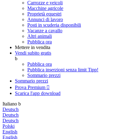
Carrozze e veicoli
Macchine agricole
Proprietà equestri
Annunci di lavoro
Posti in scuderia disponibili
Vacanze a cavallo
Altri animali
Pubblica ora
Mettere in vendita
Vendi subito gratis
b
Pubblica ora
Pubblica inserzioni senza limit
Tipp!
Sommario prezzi
Sommario prezzi
Prova Premium

Scarica l'app
download
Italiano
b
Deutsch
Deutsch
Deutsch
Polski
English
English