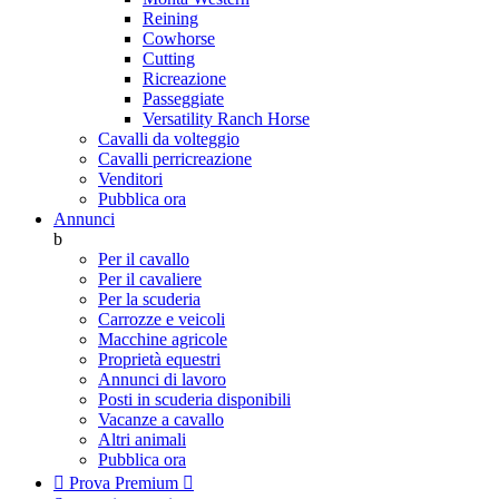
Reining
Cowhorse
Cutting
Ricreazione
Passeggiate
Versatility Ranch Horse
Cavalli da volteggio
Cavalli perricreazione
Venditori
Pubblica ora
Annunci
b
Per il cavallo
Per il cavaliere
Per la scuderia
Carrozze e veicoli
Macchine agricole
Proprietà equestri
Annunci di lavoro
Posti in scuderia disponibili
Vacanze a cavallo
Altri animali
Pubblica ora

Prova Premium
