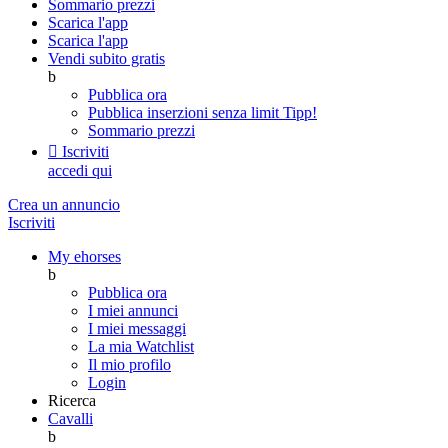
Sommario prezzi
Scarica l'app
Scarica l'app
Vendi subito gratis
b
Pubblica ora
Pubblica inserzioni senza limit
Tipp!
Sommario prezzi

Iscriviti
accedi qui
Crea un annuncio
Iscriviti
My ehorses
b
Pubblica ora
I miei annunci
I miei messaggi
La mia Watchlist
Il mio profilo
Login
Ricerca
Cavalli
b