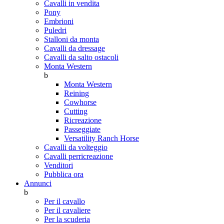
Cavalli in vendita
Pony
Embrioni
Puledri
Stalloni da monta
Cavalli da dressage
Cavalli da salto ostacoli
Monta Western
b
Monta Western
Reining
Cowhorse
Cutting
Ricreazione
Passeggiate
Versatility Ranch Horse
Cavalli da volteggio
Cavalli perricreazione
Venditori
Pubblica ora
Annunci
b
Per il cavallo
Per il cavaliere
Per la scuderia