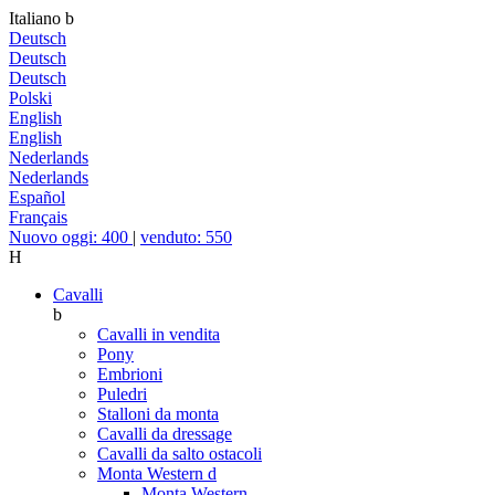
Italiano
b
Deutsch
Deutsch
Deutsch
Polski
English
English
Nederlands
Nederlands
Español
Français
Nuovo oggi: 400
|
venduto: 550
H
Cavalli
b
Cavalli in vendita
Pony
Embrioni
Puledri
Stalloni da monta
Cavalli da dressage
Cavalli da salto ostacoli
Monta Western
d
Monta Western