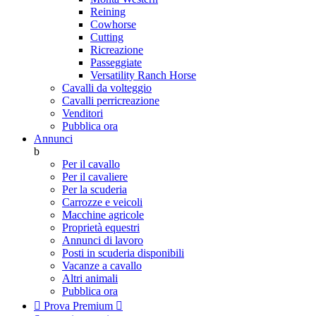
Reining
Cowhorse
Cutting
Ricreazione
Passeggiate
Versatility Ranch Horse
Cavalli da volteggio
Cavalli perricreazione
Venditori
Pubblica ora
Annunci
b
Per il cavallo
Per il cavaliere
Per la scuderia
Carrozze e veicoli
Macchine agricole
Proprietà equestri
Annunci di lavoro
Posti in scuderia disponibili
Vacanze a cavallo
Altri animali
Pubblica ora

Prova Premium
