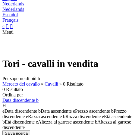
Nederlands
Nederlands
Español
Français
c


Menù
Tori - cavalli in vendita
Per saperne di più
b
Mercato del cavallo
»
Cavalli
»
0 Risultato
0 Risultato
Ordina per
Data discendente
b
H
e
Data discendente
b
Data ascendente
e
Prezzo ascendente
b
Prezzo
discendente
e
Razza ascendente
b
Razza discendente
e
Età ascendente
b
Età discendente
e
Altezza al garrese ascendente
b
Altezza al garrese
discendente
Salva ricerca