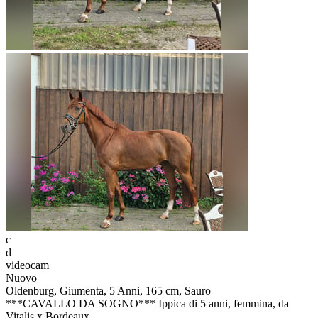
c
d
videocam
Nuovo
Oldenburg, Giumenta, 5 Anni, 165 cm, Sauro
***CAVALLO DA SOGNO*** Ippica di 5 anni, femmina, da
Vitalis x Bordeaux