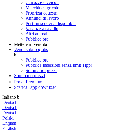
Carrozze e veicoli
Macchine agricole
Proprietà equestri
Annunci di lavoro
Posti in scuderia disponibili
Vacanze a cavallo
Altri animali
Pubblica ora
Mettere in vendita
Vendi subito gratis
b
Pubblica ora
Pubblica inserzioni senza limit
Tipp!
Sommario prezzi
Sommario prezzi
Prova Premium

Scarica l'app
download
Italiano
b
Deutsch
Deutsch
Deutsch
Polski
English
English