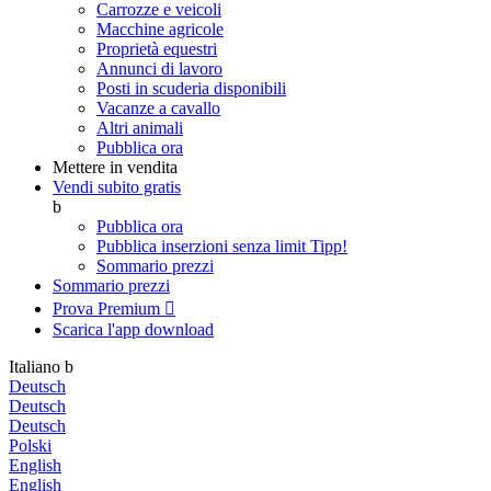
Carrozze e veicoli
Macchine agricole
Proprietà equestri
Annunci di lavoro
Posti in scuderia disponibili
Vacanze a cavallo
Altri animali
Pubblica ora
Mettere in vendita
Vendi subito gratis
b
Pubblica ora
Pubblica inserzioni senza limit
Tipp!
Sommario prezzi
Sommario prezzi
Prova Premium

Scarica l'app
download
Italiano
b
Deutsch
Deutsch
Deutsch
Polski
English
English