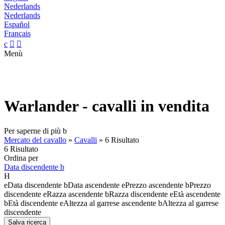
Nederlands
Nederlands
Español
Français
c


Menù
Warlander - cavalli in vendita
Per saperne di più
b
Mercato del cavallo
»
Cavalli
»
6 Risultato
6 Risultato
Ordina per
Data discendente
b
H
e
Data discendente
b
Data ascendente
e
Prezzo ascendente
b
Prezzo
discendente
e
Razza ascendente
b
Razza discendente
e
Età ascendente
b
Età discendente
e
Altezza al garrese ascendente
b
Altezza al garrese
discendente
Salva ricerca