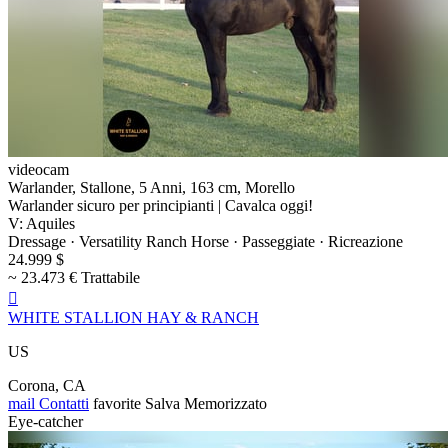
videocam
Warlander, Stallone, 5 Anni, 163 cm, Morello
Warlander sicuro per principianti | Cavalca oggi!
V: Aquiles
Dressage · Versatility Ranch Horse · Passeggiate · Ricreazione
24.999 $
~ 23.473 € Trattabile

WHITE STALLION HAY & RANCH
US
Corona, CA
mail
Contatti
favorite
Salva
Memorizzato
Eye-catcher