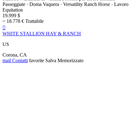
Passeggiate · Doma Vaquera · Versatility Ranch Horse · Lavoro
Equitation
19.999 $
~ 18.778 € Trattabile

WHITE STALLION HAY & RANCH
US
Corona, CA
mail
Contatti
favorite
Salva
Memorizzato