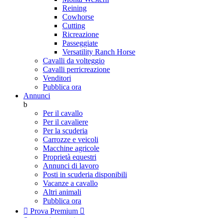
Reining
Cowhorse
Cutting
Ricreazione
Passeggiate
Versatility Ranch Horse
Cavalli da volteggio
Cavalli perricreazione
Venditori
Pubblica ora
Annunci
b
Per il cavallo
Per il cavaliere
Per la scuderia
Carrozze e veicoli
Macchine agricole
Proprietà equestri
Annunci di lavoro
Posti in scuderia disponibili
Vacanze a cavallo
Altri animali
Pubblica ora

Prova Premium
