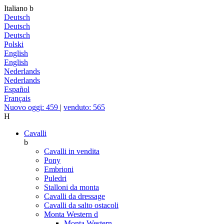
Italiano
b
Deutsch
Deutsch
Deutsch
Polski
English
English
Nederlands
Nederlands
Español
Français
Nuovo oggi: 459
|
venduto: 565
H
Cavalli
b
Cavalli in vendita
Pony
Embrioni
Puledri
Stalloni da monta
Cavalli da dressage
Cavalli da salto ostacoli
Monta Western
d
Monta Western