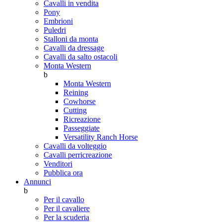
Cavalli in vendita
Pony
Embrioni
Puledri
Stalloni da monta
Cavalli da dressage
Cavalli da salto ostacoli
Monta Western
b
Monta Western
Reining
Cowhorse
Cutting
Ricreazione
Passeggiate
Versatility Ranch Horse
Cavalli da volteggio
Cavalli perricreazione
Venditori
Pubblica ora
Annunci
b
Per il cavallo
Per il cavaliere
Per la scuderia