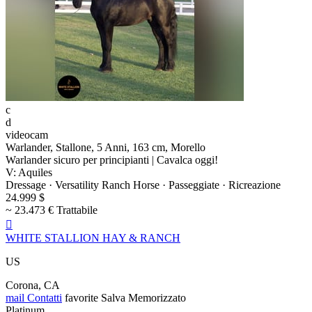
c
d
videocam
Warlander, Stallone, 5 Anni, 163 cm, Morello
Warlander sicuro per principianti | Cavalca oggi!
V: Aquiles
Dressage · Versatility Ranch Horse · Passeggiate · Ricreazione
24.999 $
~ 23.473 € Trattabile

WHITE STALLION HAY & RANCH
US
Corona, CA
mail
Contatti
favorite
Salva
Memorizzato
Platinum