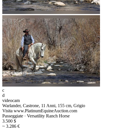
c
d
videocam
Warlander, Castrone, 11 Anni, 155 cm, Grigio
Visita www.PlatinumEquineAuction.com
Passeggiate · Versatility Ranch Horse
3.500 $
~ 3.286 €