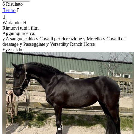
6 Risultato

Filtro


Warlander
H
Rimuovi tutti i filtri
Aggiungi ricerca:
y
A sangue caldo
y
Cavalli per ricreazione
y
Morello
y
Cavalli da
dressage
y
Passeggiate
y
Versatility Ranch Horse
Eye-catcher