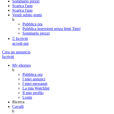
Sommario prezzi
Scarica l'app
Scarica l'app
Vendi subito gratis
b
Pubblica ora
Pubblica inserzioni senza limit
Tipp!
Sommario prezzi

Iscriviti
accedi qui
Crea un annuncio
Iscriviti
My ehorses
b
Pubblica ora
I miei annunci
I miei messaggi
La mia Watchlist
Il mio profilo
Login
Ricerca
Cavalli
b