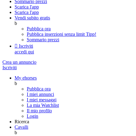
Sommario prezzi
Scarica l'app
Scarica l'app
Vendi subito gratis
b
Pubblica ora
Pubblica inserzioni senza limit
Tipp!
Sommario prezzi

Iscriviti
accedi qui
Crea un annuncio
Iscriviti
My ehorses
b
Pubblica ora
I miei annunci
I miei messaggi
La mia Watchlist
Il mio profilo
Login
Ricerca
Cavalli
b