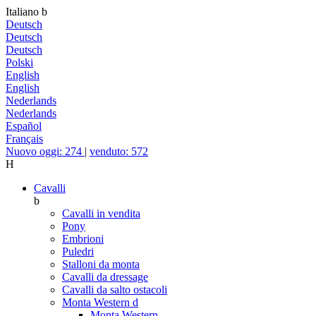
Italiano
b
Deutsch
Deutsch
Deutsch
Polski
English
English
Nederlands
Nederlands
Español
Français
Nuovo oggi: 274
|
venduto: 572
H
Cavalli
b
Cavalli in vendita
Pony
Embrioni
Puledri
Stalloni da monta
Cavalli da dressage
Cavalli da salto ostacoli
Monta Western
d
Monta Western