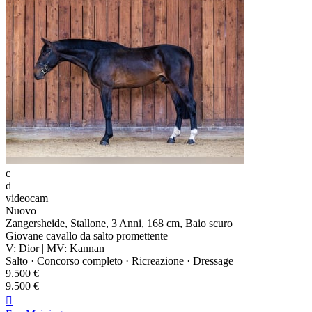
c
d
videocam
Nuovo
Zangersheide, Stallone, 3 Anni, 168 cm, Baio scuro
Giovane cavallo da salto promettente
V: Dior | MV: Kannan
Salto · Concorso completo · Ricreazione · Dressage
9.500 €
9.500 €
