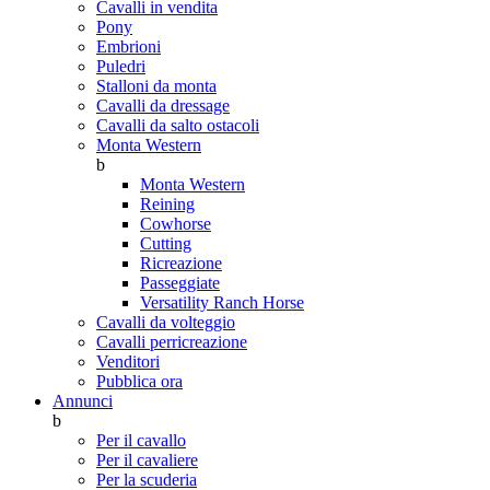
Cavalli in vendita
Pony
Embrioni
Puledri
Stalloni da monta
Cavalli da dressage
Cavalli da salto ostacoli
Monta Western
b
Monta Western
Reining
Cowhorse
Cutting
Ricreazione
Passeggiate
Versatility Ranch Horse
Cavalli da volteggio
Cavalli perricreazione
Venditori
Pubblica ora
Annunci
b
Per il cavallo
Per il cavaliere
Per la scuderia