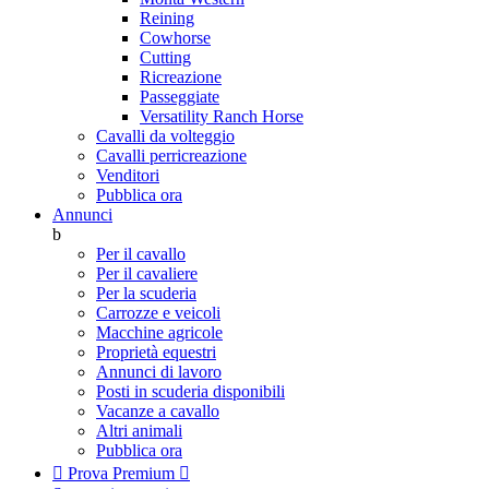
Reining
Cowhorse
Cutting
Ricreazione
Passeggiate
Versatility Ranch Horse
Cavalli da volteggio
Cavalli perricreazione
Venditori
Pubblica ora
Annunci
b
Per il cavallo
Per il cavaliere
Per la scuderia
Carrozze e veicoli
Macchine agricole
Proprietà equestri
Annunci di lavoro
Posti in scuderia disponibili
Vacanze a cavallo
Altri animali
Pubblica ora

Prova Premium
