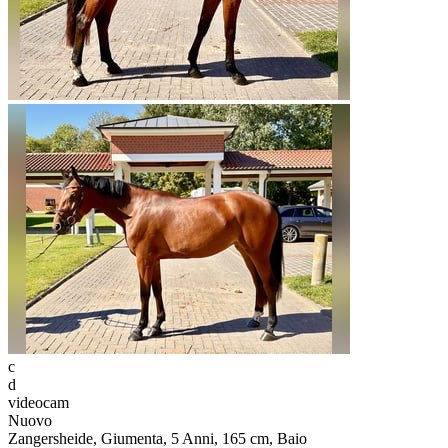
c
d
videocam
Nuovo
Zangersheide, Giumenta, 5 Anni, 165 cm, Baio