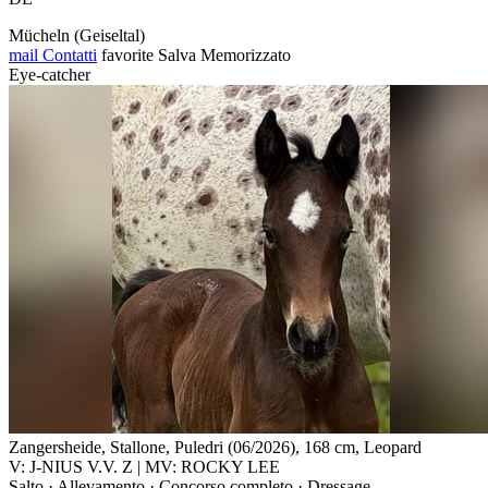
Mücheln (Geiseltal)
mail
Contatti
favorite
Salva
Memorizzato
Eye-catcher
Zangersheide, Stallone, Puledri (06/2026), 168 cm, Leopard
V: J-NIUS V.V. Z | MV: ROCKY LEE
Salto · Allevamento · Concorso completo · Dressage