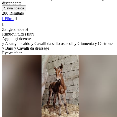
discendente
Salva ricerca
280 Risultato

Filtro


Zangersheide
H
Rimuovi tutti i filtri
Aggiungi ricerca:
y
A sangue caldo
y
Cavalli da salto ostacoli
y
Giumenta
y
Castrone
y
Baio
y
Cavalli da dressage
Eye-catcher