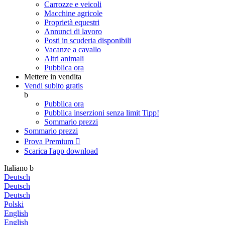
Carrozze e veicoli
Macchine agricole
Proprietà equestri
Annunci di lavoro
Posti in scuderia disponibili
Vacanze a cavallo
Altri animali
Pubblica ora
Mettere in vendita
Vendi subito gratis
b
Pubblica ora
Pubblica inserzioni senza limit
Tipp!
Sommario prezzi
Sommario prezzi
Prova Premium

Scarica l'app
download
Italiano
b
Deutsch
Deutsch
Deutsch
Polski
English
English