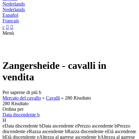
Nederlands
Nederlands
Español
Français
c


Menù
Zangersheide - cavalli in
vendita
Per saperne di più
b
Mercato del cavallo
»
Cavalli
»
280 Risultato
280 Risultato
Ordina per
Data discendente
b
H
e
Data discendente
b
Data ascendente
e
Prezzo ascendente
b
Prezzo
discendente
e
Razza ascendente
b
Razza discendente
e
Età ascendente
b
Età discendente
e
Altezza al garrese ascendente
b
Altezza al garrese