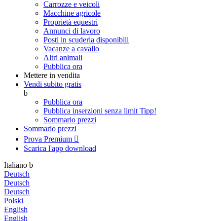
Carrozze e veicoli
Macchine agricole
Proprietà equestri
Annunci di lavoro
Posti in scuderia disponibili
Vacanze a cavallo
Altri animali
Pubblica ora
Mettere in vendita
Vendi subito gratis
b
Pubblica ora
Pubblica inserzioni senza limit
Tipp!
Sommario prezzi
Sommario prezzi
Prova Premium

Scarica l'app
download
Italiano
b
Deutsch
Deutsch
Deutsch
Polski
English
English