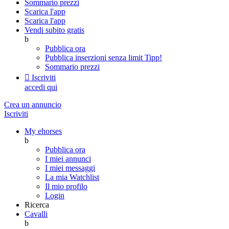
Sommario prezzi
Scarica l'app
Scarica l'app
Vendi subito gratis
b
Pubblica ora
Pubblica inserzioni senza limit
Tipp!
Sommario prezzi

Iscriviti
accedi qui
Crea un annuncio
Iscriviti
My ehorses
b
Pubblica ora
I miei annunci
I miei messaggi
La mia Watchlist
Il mio profilo
Login
Ricerca
Cavalli
b