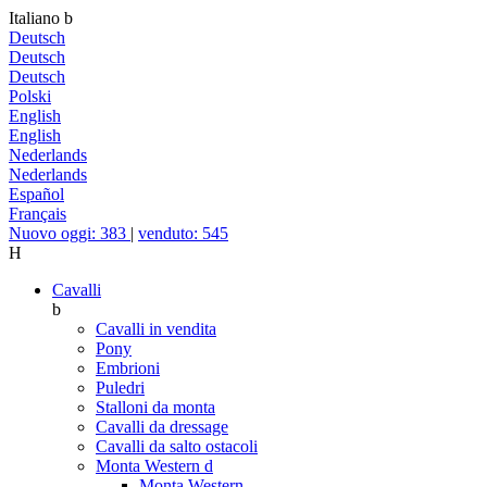
Italiano
b
Deutsch
Deutsch
Deutsch
Polski
English
English
Nederlands
Nederlands
Español
Français
Nuovo oggi: 383
|
venduto: 545
H
Cavalli
b
Cavalli in vendita
Pony
Embrioni
Puledri
Stalloni da monta
Cavalli da dressage
Cavalli da salto ostacoli
Monta Western
d
Monta Western