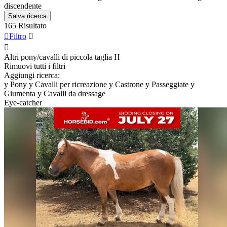
discendente
Salva ricerca
165 Risultato

Filtro


Altri pony/cavalli di piccola taglia
H
Rimuovi tutti i filtri
Aggiungi ricerca:
y
Pony
y
Cavalli per ricreazione
y
Castrone
y
Passeggiate
y
Giumenta
y
Cavalli da dressage
Eye-catcher