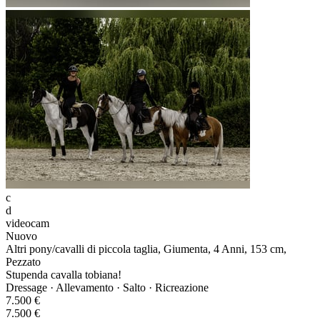
c
d
videocam
Nuovo
Altri pony/cavalli di piccola taglia, Giumenta, 4 Anni, 153 cm,
Pezzato
Stupenda cavalla tobiana!
Dressage · Allevamento · Salto · Ricreazione
7.500 €
7.500 €