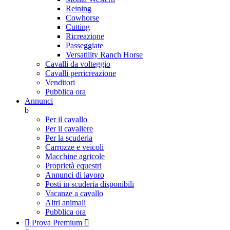
Reining
Cowhorse
Cutting
Ricreazione
Passeggiate
Versatility Ranch Horse
Cavalli da volteggio
Cavalli perricreazione
Venditori
Pubblica ora
Annunci
b
Per il cavallo
Per il cavaliere
Per la scuderia
Carrozze e veicoli
Macchine agricole
Proprietà equestri
Annunci di lavoro
Posti in scuderia disponibili
Vacanze a cavallo
Altri animali
Pubblica ora

Prova Premium
