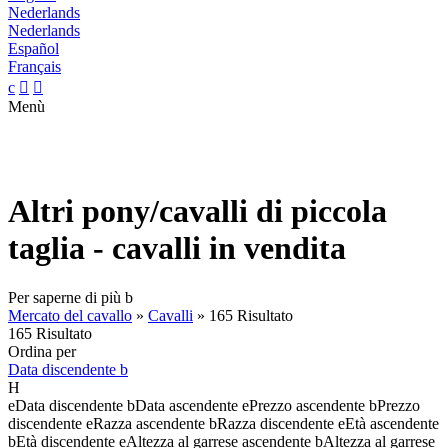
Nederlands
Nederlands
Español
Français
c


Menù
Altri pony/cavalli di piccola
taglia - cavalli in vendita
Per saperne di più
b
Mercato del cavallo
»
Cavalli
»
165 Risultato
165 Risultato
Ordina per
Data discendente
b
H
e
Data discendente
b
Data ascendente
e
Prezzo ascendente
b
Prezzo
discendente
e
Razza ascendente
b
Razza discendente
e
Età ascendente
b
Età discendente
e
Altezza al garrese ascendente
b
Altezza al garrese