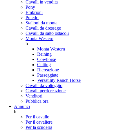
Cavalli in vendita
Pony
Embrioni
Puledri
Stalloni da monta
Cavalli da dressage
Cavalli da salto ostacoli
Monta Western
b
Monta Western
Reining
Cowhorse
Cutting
Ricreazione
Passeggiate
Versatility Ranch Horse
Cavalli da volteggio
Cavalli perricreazione
Venditori
Pubblica ora
Annunci
b
Per il cavallo
Per il cavaliere
Per la scuderia