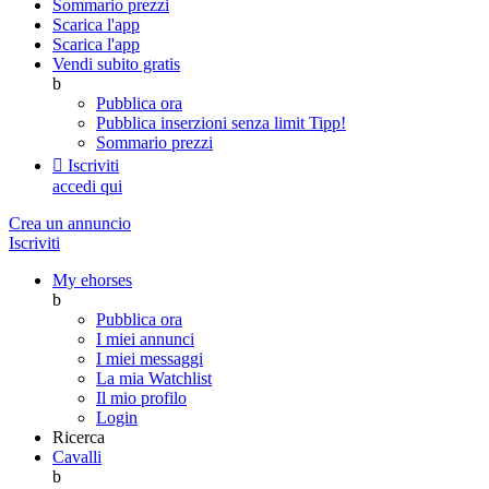
Sommario prezzi
Scarica l'app
Scarica l'app
Vendi subito gratis
b
Pubblica ora
Pubblica inserzioni senza limit
Tipp!
Sommario prezzi

Iscriviti
accedi qui
Crea un annuncio
Iscriviti
My ehorses
b
Pubblica ora
I miei annunci
I miei messaggi
La mia Watchlist
Il mio profilo
Login
Ricerca
Cavalli
b