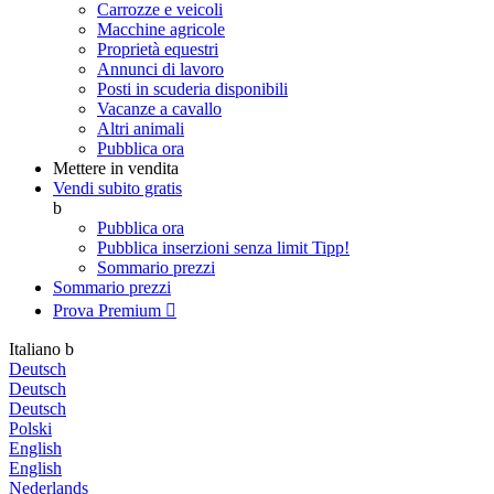
Carrozze e veicoli
Macchine agricole
Proprietà equestri
Annunci di lavoro
Posti in scuderia disponibili
Vacanze a cavallo
Altri animali
Pubblica ora
Mettere in vendita
Vendi subito gratis
b
Pubblica ora
Pubblica inserzioni senza limit
Tipp!
Sommario prezzi
Sommario prezzi
Prova Premium

Italiano
b
Deutsch
Deutsch
Deutsch
Polski
English
English
Nederlands