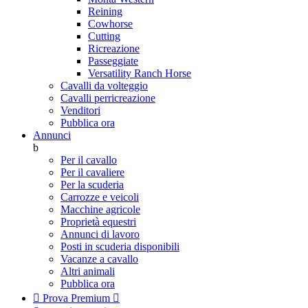
Reining
Cowhorse
Cutting
Ricreazione
Passeggiate
Versatility Ranch Horse
Cavalli da volteggio
Cavalli perricreazione
Venditori
Pubblica ora
Annunci
b
Per il cavallo
Per il cavaliere
Per la scuderia
Carrozze e veicoli
Macchine agricole
Proprietà equestri
Annunci di lavoro
Posti in scuderia disponibili
Vacanze a cavallo
Altri animali
Pubblica ora

Prova Premium
