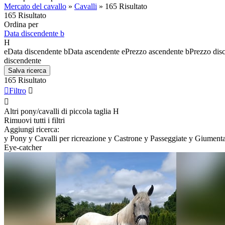
Mercato del cavallo
»
Cavalli
»
165 Risultato
165 Risultato
Ordina per
Data discendente
b
H
e
Data discendente
b
Data ascendente
e
Prezzo ascendente
b
Prezzo dis
discendente
Salva ricerca
165 Risultato

Filtro


Altri pony/cavalli di piccola taglia
H
Rimuovi tutti i filtri
Aggiungi ricerca:
y
Pony
y
Cavalli per ricreazione
y
Castrone
y
Passeggiate
y
Giument
Eye-catcher