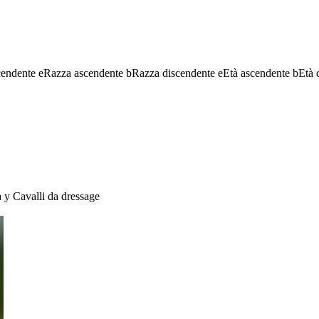
cendente
e
Razza ascendente
b
Razza discendente
e
Età ascendente
b
Età 
a
y
Cavalli da dressage