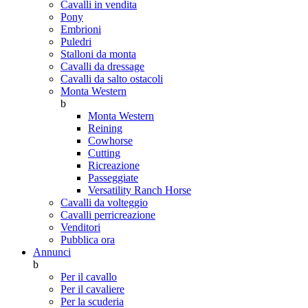
Cavalli in vendita
Pony
Embrioni
Puledri
Stalloni da monta
Cavalli da dressage
Cavalli da salto ostacoli
Monta Western
b
Monta Western
Reining
Cowhorse
Cutting
Ricreazione
Passeggiate
Versatility Ranch Horse
Cavalli da volteggio
Cavalli perricreazione
Venditori
Pubblica ora
Annunci
b
Per il cavallo
Per il cavaliere
Per la scuderia