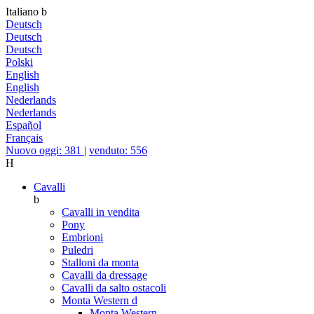
Italiano
b
Deutsch
Deutsch
Deutsch
Polski
English
English
Nederlands
Nederlands
Español
Français
Nuovo oggi: 381
|
venduto: 556
H
Cavalli
b
Cavalli in vendita
Pony
Embrioni
Puledri
Stalloni da monta
Cavalli da dressage
Cavalli da salto ostacoli
Monta Western
d
Monta Western