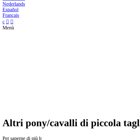
Nederlands
Español
Français
c


Menù
Altri pony/cavalli di piccola tagl
Per saperne di più
b