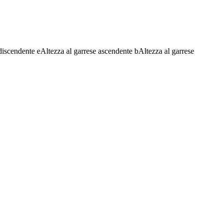
discendente
e
Altezza al garrese ascendente
b
Altezza al garrese