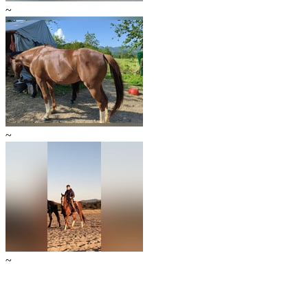
~
~
~