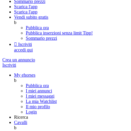
Sommario prezzi
Scarica l'app
Scarica l'app
Vendi subito gratis
b
Pubblica ora
Pubblica inserzioni senza limit
Tipp!
Sommario prezzi

Iscriviti
accedi qui
Crea un annuncio
Iscriviti
My ehorses
b
Pubblica ora
I miei annunci
I miei messaggi
La mia Watchlist
Il mio profilo
Login
Ricerca
Cavalli
b