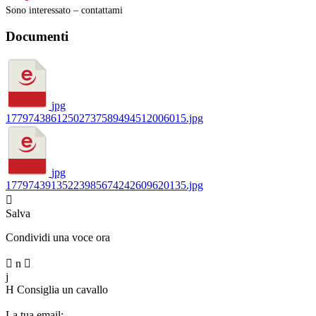
Sono interessato – contattami
Documenti
jpg
17797438612502737589494512006015.jpg
jpg
17797439135223985674242609620135.jpg

Salva
Condividi una voce ora

n

j
H
Consiglia un cavallo
La tua email: