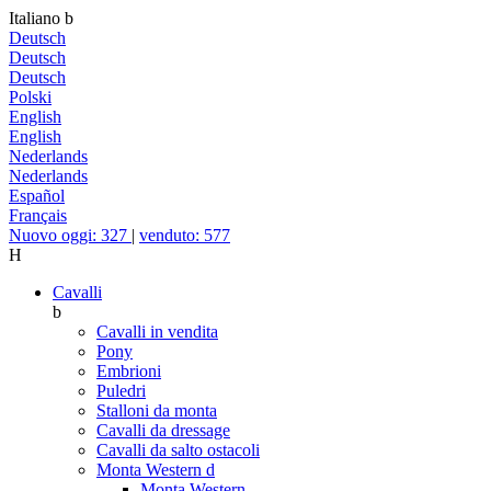
Italiano
b
Deutsch
Deutsch
Deutsch
Polski
English
English
Nederlands
Nederlands
Español
Français
Nuovo oggi: 327
|
venduto: 577
H
Cavalli
b
Cavalli in vendita
Pony
Embrioni
Puledri
Stalloni da monta
Cavalli da dressage
Cavalli da salto ostacoli
Monta Western
d
Monta Western