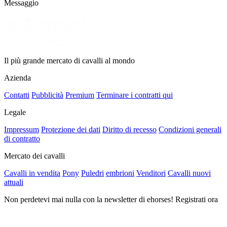
Messaggio
Il più grande mercato di cavalli al mondo
Azienda
Contatti
Pubblicità
Premium
Terminare i contratti qui
Legale
Impressum
Protezione dei dati
Diritto di recesso
Condizioni generali
di contratto
Mercato dei cavalli
Cavalli in vendita
Pony
Puledri
embrioni
Venditori
Cavalli nuovi
attuali
Non perdetevi mai nulla con la newsletter di ehorses! Registrati ora