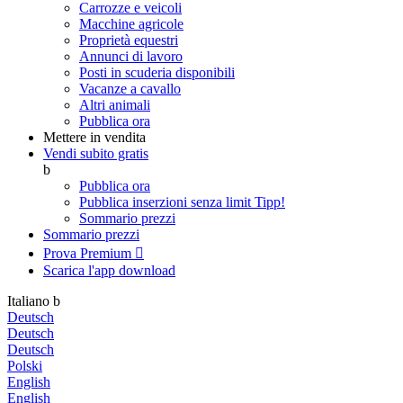
Carrozze e veicoli
Macchine agricole
Proprietà equestri
Annunci di lavoro
Posti in scuderia disponibili
Vacanze a cavallo
Altri animali
Pubblica ora
Mettere in vendita
Vendi subito gratis
b
Pubblica ora
Pubblica inserzioni senza limit
Tipp!
Sommario prezzi
Sommario prezzi
Prova Premium

Scarica l'app
download
Italiano
b
Deutsch
Deutsch
Deutsch
Polski
English
English