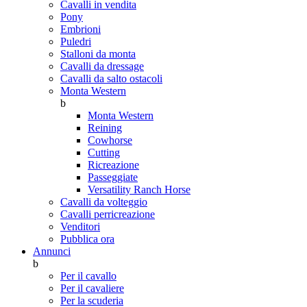
Cavalli in vendita
Pony
Embrioni
Puledri
Stalloni da monta
Cavalli da dressage
Cavalli da salto ostacoli
Monta Western
b
Monta Western
Reining
Cowhorse
Cutting
Ricreazione
Passeggiate
Versatility Ranch Horse
Cavalli da volteggio
Cavalli perricreazione
Venditori
Pubblica ora
Annunci
b
Per il cavallo
Per il cavaliere
Per la scuderia