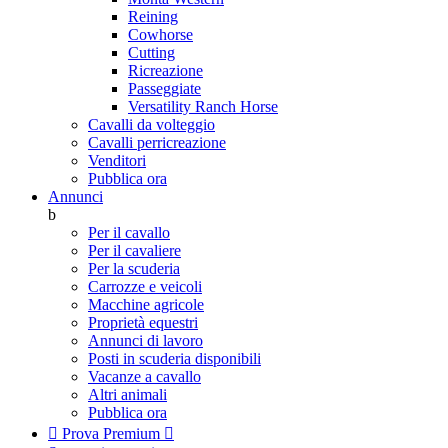
Reining
Cowhorse
Cutting
Ricreazione
Passeggiate
Versatility Ranch Horse
Cavalli da volteggio
Cavalli perricreazione
Venditori
Pubblica ora
Annunci
b
Per il cavallo
Per il cavaliere
Per la scuderia
Carrozze e veicoli
Macchine agricole
Proprietà equestri
Annunci di lavoro
Posti in scuderia disponibili
Vacanze a cavallo
Altri animali
Pubblica ora

Prova Premium
