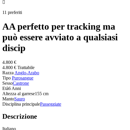

11 preferiti
AA perfetto per tracking ma
può essere avviato a qualsiasi
discip
4.800 €
4.800 € Trattabile
Razza
Anglo-Arabo
Tipo
Purosangue
Sesso
Castrone
Età
6 Anni
Altezza al garrese
155 cm
Manto
Sauro
Disciplina principale
Passeggiate
Descrizione
Italiano