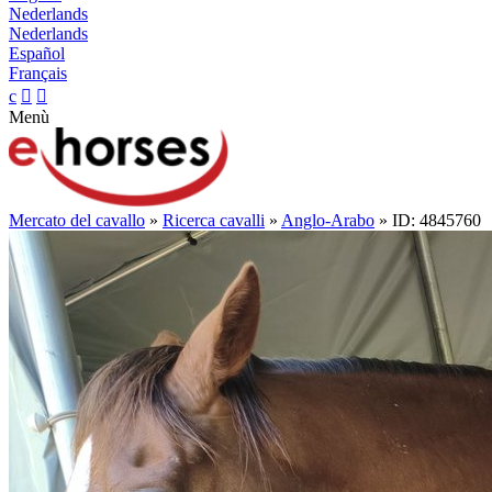
Nederlands
Nederlands
Español
Français
c


Menù
Mercato del cavallo
»
Ricerca cavalli
»
Anglo-Arabo
» ID: 4845760